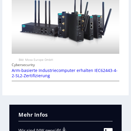
Bild: Moxa Europe GmbH
Cybersecurity
Arm-basierte Industriecomputer erhalten IEC62443-4-
2-SL2-Zertifizierung
Mehr Infos
Wir sind IVW geprüft!