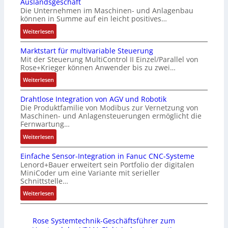
Auslandsgeschäft
Z
k
s
n
Die Unternehmen im Maschinen- und Anlagenbau
e
a
i
g
können in Summe auf ein leicht positives…
r
u
c
e
:
Weiterlesen
t
s
h
n
A
i
g
f
4
Marktstart für multivariable Steuerung
u
f
l
l
G
Mit der Steuerung MultiControl II Einzel/Parallel von
f
i
e
e
u
Rose+Krieger können Anwender bis zu zwei…
t
z
i
x
n
r
:
Weiterlesen
i
c
i
d
a
M
e
h
b
5
Drahtlose Integration von AGV und Robotik
g
a
r
s
e
G
Die Produktfamilie von Modibus zur Vernetzung von
s
r
u
e
l
a
Maschinen- und Anlagensteuerungen ermöglicht die
e
k
n
l
f
u
Fernwartung…
i
t
g
e
ü
f
:
Weiterlesen
n
s
b
m
r
d
D
g
t
e
e
d
e
Einfache Sensor-Integration in Fanuc CNC-Systeme
r
a
a
s
n
i
n
Lenord+Bauer erweitert sein Portfolio der digitalen
a
n
r
t
t
e
R
MiniCoder um eine Variante mit serieller
h
g
t
ä
e
A
Schnittstelle…
a
t
i
f
t
m
n
s
:
Weiterlesen
l
m
ü
i
i
w
p
E
o
M
r
g
t
e
b
i
s
a
m
t
S
n
e
Rose Systemtechnik-Geschäftsführer zum
n
e
s
u
R
p
d