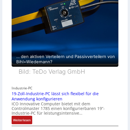
… den aktiven Verteilern und Passivverteilern von
Bihl+Wiedemann?
Bild: TeDo Verlag GmbH
Industrie-PC
19-Zoll-Industrie-PC lässt sich flexibel für die
Anwendung konfigurieren
ICO Innovative Computer bietet mit dem
Controlmaster 1785 einen konfigurierbaren 19“-
Industrie-PC für leistungsintensive…
:
Weiterlesen
1