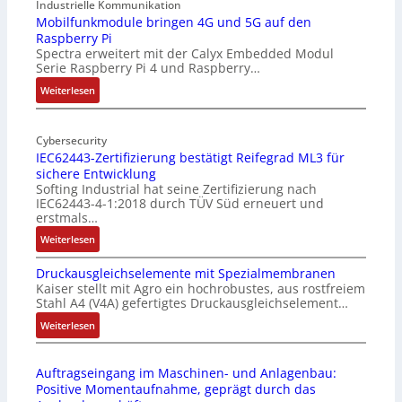
9
Industrielle Kommunikation
-
Mobilfunkmodule bringen 4G und 5G auf den
Raspberry Pi
Z
Spectra erweitert mit der Calyx Embedded Modul
o
Serie Raspberry Pi 4 und Raspberry…
l
l
:
Weiterlesen
-
M
I
o
n
Cybersecurity
b
IEC62443-Zertifizierung bestätigt Reifegrad ML3 für
d
i
sichere Entwicklung
u
l
Softing Industrial hat seine Zertifizierung nach
s
f
IEC62443-4-1:2018 durch TÜV Süd erneuert und
t
u
erstmals…
r
n
:
Weiterlesen
i
k
I
e
m
Druckausgleichselemente mit Spezialmembranen
E
-
o
Kaiser stellt mit Agro ein hochrobustes, aus rostfreiem
C
P
d
Stahl A4 (V4A) gefertigtes Druckausgleichselement…
6
C
u
2
:
Weiterlesen
l
l
4
D
ä
e
4
r
s
b
Auftragseingang im Maschinen- und Anlagenbau:
3
u
s
r
Positive Momentaufnahme, geprägt durch das
-
c
t
i