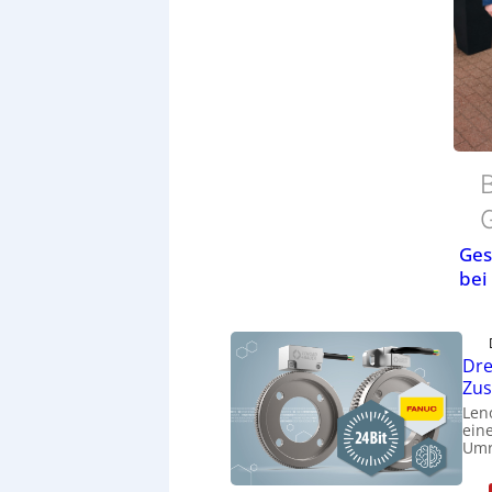
B
Ges
bei
Dre
Zu
Len
eine
Umr