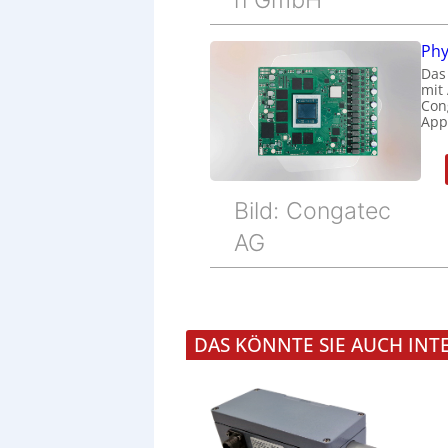
n GmbH
Phy
Das
mit
Cong
Appl
Bild: Congatec
AG
DAS KÖNNTE SIE AUCH INT