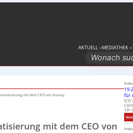
AKTUELL
MEDIATHEK
Search
Indu
19-Z
für
tomatisierung
mit dem CEO von Auvesy
ICO 
Cont
19“-
Weit
tisierung mit dem CEO von
Indu