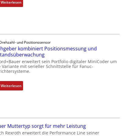
:
Weiterlesen
D
r
e
h
g
e
Drehzahl- und Positionssensor
b
hgeber kombiniert Positionsmessung und
e
standsüberwachung
r
ord+Bauer erweitert sein Portfolio digitaler MiniCoder um
k
 Variante mit serieller Schnittstelle für Fanuc-
ichtersysteme.
o
m
b
:
Weiterlesen
i
D
n
r
i
e
e
h
r
g
t
e
er Muttertyp sorgt für mehr Leistung
P
b
ch Rexroth erweitert die Performance Line seiner
o