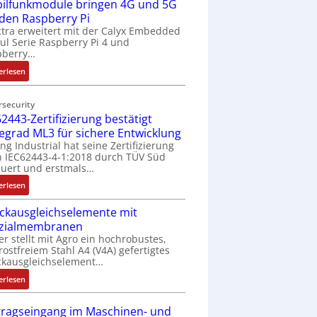
ilfunkmodule bringen 4G und 5G
-
Z
 den Raspberry Pi
o
tra erweitert mit der Calyx Embedded
l Serie Raspberry Pi 4 und
l
pberry…
l
-
:
erlesen
I
M
n
o
rsecurity
d
b
2443-Zertifizierung bestätigt
u
i
fegrad ML3 für sichere Entwicklung
s
l
ing Industrial hat seine Zertifizierung
t
f
 IEC62443-4-1:2018 durch TÜV Süd
r
u
uert und erstmals…
i
n
:
erlesen
e
k
I
-
m
ckausgleichselemente mit
E
P
o
zialmembranen
C
C
d
er stellt mit Agro ein hochrobustes,
6
l
u
rostfreiem Stahl A4 (V4A) gefertigtes
2
ä
l
ckausgleichselement…
4
s
e
:
4
erlesen
s
b
D
3
t
r
r
-
tragseingang im Maschinen- und
s
i