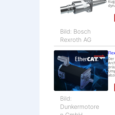
Kug
dyn
Bild: Bosch
Rexroth AG
Fle
Der
Arc
prä
Umg
abz
Bild:
Dunkermotore