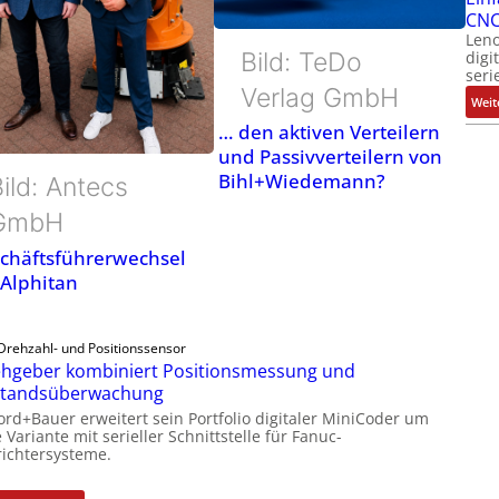
CNC
Leno
digi
Bild: TeDo
seri
Verlag GmbH
Weit
… den aktiven Verteilern
und Passivverteilern von
Bihl+Wiedemann?
ild: Antecs
GmbH
chäftsführerwechsel
 Alphitan
Drehzahl- und Positionssensor
hgeber kombiniert Positionsmessung und
standsüberwachung
ord+Bauer erweitert sein Portfolio digitaler MiniCoder um
 Variante mit serieller Schnittstelle für Fanuc-
ichtersysteme.