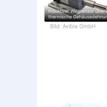
Induktiver Wegsensor über
thermische Gehäusedehnu
Bild: Avibia GmbH