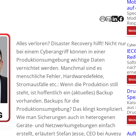
Mob
auf
Spec
Modu
Ras
Weit
Alles verloren? Disaster Recovery hilft! Nicht nur
Cybe
IEC6
bei einem Cyberangriff können in einer
Rei
Produktionsumgebung wichtige Daten
Soft
nach
vernichtet werden. Manchmal sind es
erne
menschliche Fehler, Hardwaredefekte,
Weit
Stromausfälle etc.: Wenn die Produktion still
Dru
steht, ist hoffentlich ein (aktuelles) Backup
Spe
vorhanden. Backups für die
Kais
aus 
Produktionsumgebung? Das klingt kompliziert.
Dru
Wie man Sicherungen auch in heterogenen
Weit
Geräte- und Netzwerkumgebungen einfach
erstellt, erläutert Stefan Jesse, CEO bei Auvesy
Auf