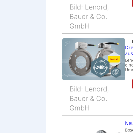
Bild: Lenord,
Bauer & Co.
GmbH
Dre
Zu
Len
eine
Umr
Bild: Lenord,
Bauer & Co.
GmbH
Neu
Bos