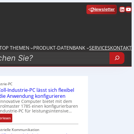
Linke
Yo
Newsletter
TOP THEMEN
PRODUKT-DATENBANK
SERVICES
KONTAKT
strie-PC
oll-Industrie-PC lässt sich flexibel
 die Anwendung konfigurieren
Innovative Computer bietet mit dem
rolmaster 1785 einen konfigurierbaren
Industrie-PC für leistungsintensive…
:
erlesen
1
9
strielle Kommunikation