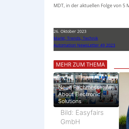
MDT, in der aktuellen Folge von 5
26. Oktober 2023
Markt, Trends, Technik
Automation NewsLetter 49 2023
MEHR ZUM THEMA
Neue Fachmesse: All
About Electronic
Solutions
Bild: Easyfairs
GmbH