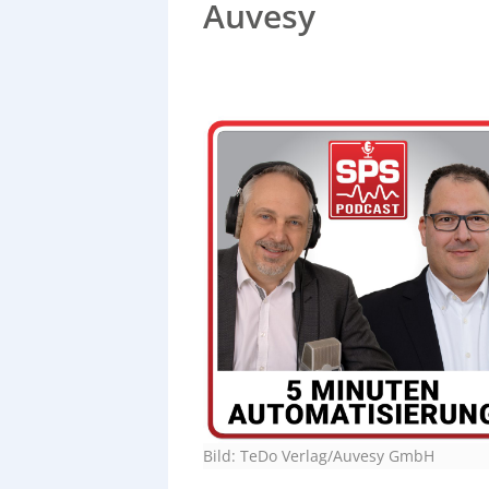
Auvesy
Bild: TeDo Verlag/Auvesy GmbH