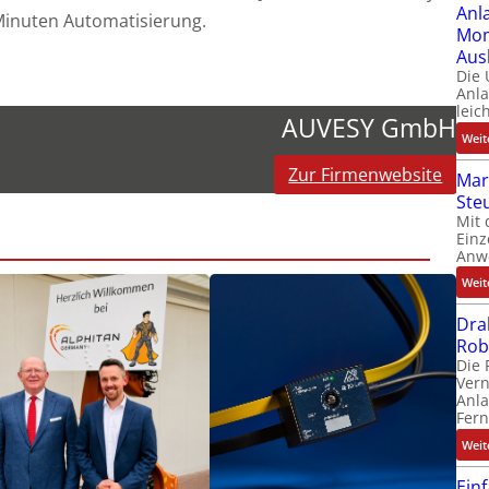
Anl
 Minuten Automatisierung.
Mom
Aus
Die
Anl
leic
AUVESY GmbH
Weit
Zur Firmenwebsite
Mar
Ste
Mit 
Einz
Anw
Weit
Dra
Rob
Die 
Ver
Anla
Fer
Weit
Ein