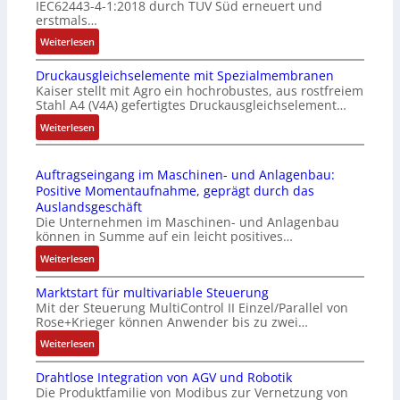
IEC62443-4-1:2018 durch TÜV Süd erneuert und
t
u
erstmals…
r
n
:
Weiterlesen
i
k
I
e
m
Druckausgleichselemente mit Spezialmembranen
E
-
o
Kaiser stellt mit Agro ein hochrobustes, aus rostfreiem
C
P
d
Stahl A4 (V4A) gefertigtes Druckausgleichselement…
6
C
u
2
:
Weiterlesen
l
l
4
D
ä
e
4
r
s
b
Auftragseingang im Maschinen- und Anlagenbau:
3
u
s
r
Positive Momentaufnahme, geprägt durch das
-
c
t
i
Auslandsgeschäft
Z
k
s
n
Die Unternehmen im Maschinen- und Anlagenbau
e
a
i
g
können in Summe auf ein leicht positives…
r
u
c
e
:
Weiterlesen
t
s
h
n
A
i
g
f
4
Marktstart für multivariable Steuerung
u
f
l
l
G
Mit der Steuerung MultiControl II Einzel/Parallel von
f
i
e
e
u
Rose+Krieger können Anwender bis zu zwei…
t
z
i
x
n
r
:
Weiterlesen
i
c
i
d
a
M
e
h
b
5
Drahtlose Integration von AGV und Robotik
g
a
r
s
e
G
Die Produktfamilie von Modibus zur Vernetzung von
s
r
u
e
l