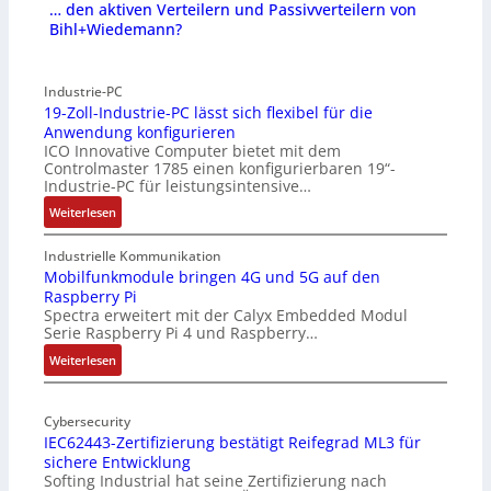
… den aktiven Verteilern und Passivverteilern von
Bihl+Wiedemann?
Industrie-PC
19-Zoll-Industrie-PC lässt sich flexibel für die
Anwendung konfigurieren
ICO Innovative Computer bietet mit dem
Controlmaster 1785 einen konfigurierbaren 19“-
Industrie-PC für leistungsintensive…
:
Weiterlesen
1
9
Industrielle Kommunikation
-
Mobilfunkmodule bringen 4G und 5G auf den
Raspberry Pi
Z
Spectra erweitert mit der Calyx Embedded Modul
o
Serie Raspberry Pi 4 und Raspberry…
l
l
:
Weiterlesen
-
M
I
o
n
Cybersecurity
b
IEC62443-Zertifizierung bestätigt Reifegrad ML3 für
d
i
sichere Entwicklung
u
l
Softing Industrial hat seine Zertifizierung nach
s
f