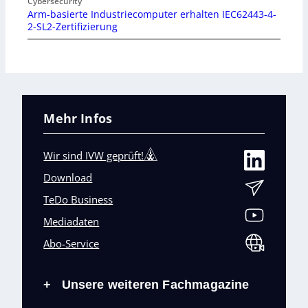
Cybersecurity
Arm-basierte Industriecomputer erhalten IEC62443-4-
2-SL2-Zertifizierung
Mehr Infos
Wir sind IVW geprüft!
Download
TeDo Business
Mediadaten
Abo-Service
Unsere weiteren Fachmagazine
+