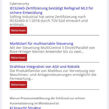
i
Cybersecurity
n
IEC62443-Zertifizierung bestätigt Reifegrad ML3 für
sichere Entwicklung
f
Softing Industrial hat seine Zertifizierung nach
a
IEC62443-4-1:2018 durch TÜV Süd erneuert und
c
erstmals…
h
:
Weiterlesen
e
I
S
E
e
Marktstart für multivariable Steuerung
C
n
Mit der Steuerung MultiControl II Einzel/Parallel von
6
s
Rose+Krieger können Anwender bis zu zwei…
2
o
:
Weiterlesen
4
r
M
4
-
Drahtlose Integration von AGV und Robotik
a
3
I
Die Produktfamilie von Modibus zur Vernetzung von
r
-
n
Maschinen- und Anlagensteuerungen ermöglicht die
k
Z
t
Fernwartung…
t
e
e
:
Weiterlesen
s
r
g
D
t
t
r
r
a
i
a
Warum Prozessmodellierung der Schlüssel zur echten
a
r
f
t
h
Automatisierung im Mittelstand ist
t
i
i
KI braucht Struktur
t
f
z