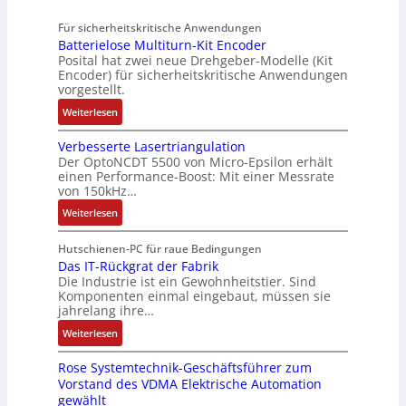
d
g
d
u
4
A
R
M
Für sicherheitskritische Anwendungen
f
,
u
o
L
Batterielose Multiturn-Kit Encoder
t
3
t
b
3
Posital hat zwei neue Drehgeber-Modelle (Kit
r
M
o
o
Encoder) für sicherheitskritische Anwendungen
f
a
i
m
t
vorgestellt.
ü
g
l
a
i
r
:
Weiterlesen
s
l
t
k
s
B
e
i
i
i
Verbesserte Lasertriangulation
a
i
o
o
Der OptoNCDT 5500 von Micro-Epsilon erhält
c
t
n
n
n
einen Performance-Boost: Mit einer Messrate
h
t
g
e
e
von 150kHz…
e
e
a
n
x
:
r
Weiterlesen
r
n
A
p
V
e
i
g
r
a
e
E
Hutschienen-PC für raue Bedingungen
e
i
b
n
r
Das IT-Rückgrat der Fabrik
n
l
m
e
d
Die Industrie ist ein Gewohnheitstier. Sind
b
t
o
M
i
i
Komponenten einmal eingebaut, müssen sie
e
w
s
a
t
e
jahrelang ihre…
s
i
e
s
s
r
:
s
Weiterlesen
c
M
c
k
t
D
e
k
u
h
r
Rose Systemtechnik-Geschäftsführer zum
a
r
l
l
i
ä
Vorstand des VDMA Elektrische Automation
s
t
u
t
n
f
gewählt
I
e
n
i