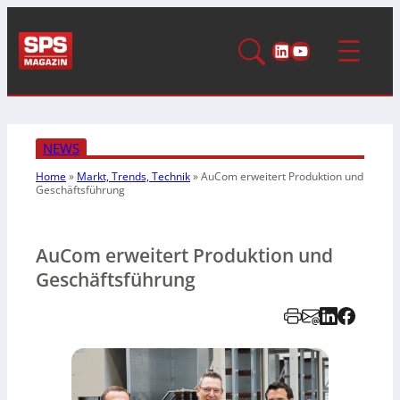
LinkedIn
YouTube
NEWS
Home
»
Markt, Trends, Technik
»
AuCom erweitert Produktion und
Geschäftsführung
AuCom erweitert Produktion und
Geschäftsführung