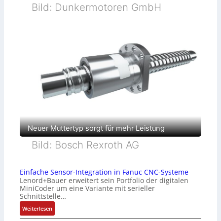
Bild: Dunkermotoren GmbH
Neuer Muttertyp sorgt für mehr Leistung
Bild: Bosch Rexroth AG
Einfache Sensor-Integration in Fanuc CNC-Systeme
Lenord+Bauer erweitert sein Portfolio der digitalen
MiniCoder um eine Variante mit serieller
Schnittstelle…
:
Weiterlesen
E