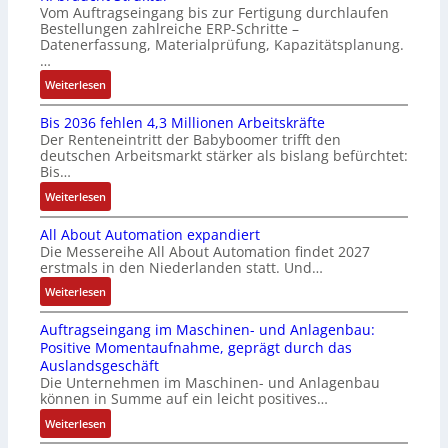
o
Vom Auftragseingang bis zur Fertigung durchlaufen
l
ü
i
n
Bestellungen zahlreiche ERP-Schritte –
o
r
e
i
Datenerfassung, Materialprüfung, Kapazitätsplanung.
s
m
r
n
…
e
u
u
F
:
Weiterlesen
I
l
n
a
K
n
t
g
n
Bis 2036 fehlen 4,3 Millionen Arbeitskräfte
I
t
i
b
u
Der Renteneintritt der Babyboomer trifft den
b
e
v
e
c
deutschen Arbeitsmarkt stärker als bislang befürchtet:
r
g
a
Bis…
s
C
a
r
r
t
N
:
Weiterlesen
u
a
i
ä
C
B
c
t
a
t
-
All About Automation expandiert
i
h
i
b
i
S
Die Messereihe All About Automation findet 2027
s
t
o
l
g
erstmals in den Niederlanden statt. Und…
y
2
S
n
e
t
s
0
:
Weiterlesen
t
v
S
R
t
3
A
r
o
t
e
e
Auftragseingang im Maschinen- und Anlagenbau:
6
l
u
n
e
i
m
Positive Momentaufnahme, geprägt durch das
f
l
k
A
u
f
e
Auslandsgeschäft
e
A
t
G
e
e
Die Unternehmen im Maschinen- und Anlagenbau
h
b
u
V
r
können in Summe auf ein leicht positives…
g
l
o
r
u
u
r
:
Weiterlesen
e
u
n
n
a
A
n
t