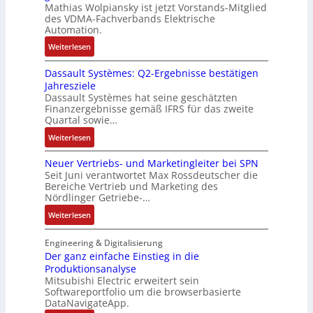
e
t
Mathias Wolpiansky ist jetzt Vorstands-Mitglied
T
L
g
t
n
e
des VDMA-Fachverbands Elektrische
-
a
u
-
Automation.
R
s
r
u
:
Weiterlesen
ü
e
n
n
R
c
r
-
d
Dassault Systèmes: Q2-Ergebnisse bestätigen
o
k
t
K
A
Jahresziele
s
g
r
i
n
Dassault Systèmes hat seine geschätzten
e
r
i
t
l
Finanzergebnisse gemäß IFRS für das zweite
S
a
a
E
Quartal sowie…
a
y
t
n
n
g
:
Weiterlesen
s
d
g
c
e
D
t
e
u
o
n
Neuer Vertriebs- und Marketingleiter bei SPN
a
e
r
l
d
b
Seit Juni verantwortet Max Rossdeutscher die
s
m
F
a
e
Bereiche Vertrieb und Marketing des
a
s
t
a
t
Nördlinger Getriebe-…
r
u
a
e
b
i
:
:
Weiterlesen
u
c
r
o
P
N
l
h
i
n
o
e
Engineering & Digitalisierung
t
n
k
s
u
Der ganz einfache Einstieg in die
S
i
i
Produktionsanalyse
e
y
k
Mitsubishi Electric erweitert sein
t
r
s
-
Softwareportfolio um die browserbasierte
i
V
t
G
DataNavigateApp.
v
e
è
e