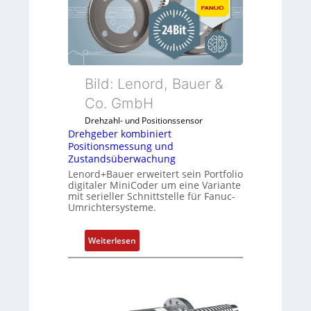
e
5
g
b
G
k
e
a
o
r
u
n
k
f
f
o
d
Bild: Lenord, Bauer &
i
m
e
Co. GmbH
g
b
n
u
Drehzahl- und Positionssensor
i
R
r
Drehgeber kombiniert
n
a
i
Positionsmessung und
i
s
Zustandsüberwachung
e
e
p
Lenord+Bauer erweitert sein Portfolio
r
r
b
digitaler MiniCoder um eine Variante
e
mit serieller Schnittstelle für Fanuc-
t
e
n
Umrichtersysteme.
P
r
o
r
:
s
y
Weiterlesen
D
i
P
r
t
i
e
i
h
o