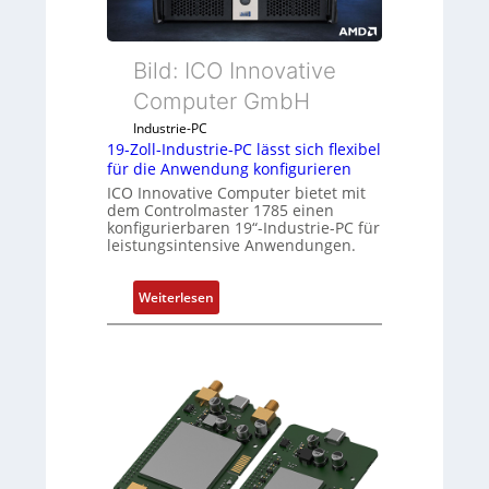
Bild: ICO Innovative
Computer GmbH
Industrie-PC
19-Zoll-Industrie-PC lässt sich flexibel
für die Anwendung konfigurieren
ICO Innovative Computer bietet mit
dem Controlmaster 1785 einen
konfigurierbaren 19“-Industrie-PC für
leistungsintensive Anwendungen.
:
Weiterlesen
1
9
-
Z
o
l
l
-