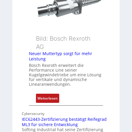
g
n
e
s
b
m
e
e
r
s
k
s
Bild: Bosch Rexroth
o
u
m
n
AG
b
g
Neuer Muttertyp sorgt für mehr
i
u
Leistung
n
n
Bosch Rexroth erweitert die
i
d
Performance Line seiner
Kugelgewindetriebe um eine Lösung
e
Z
für vertikale und dynamische
r
u
Linearanwendungen.
t
s
P
t
:
Weiterlesen
o
a
N
s
n
e
i
d
Cybersecurity
u
t
s
IEC62443-Zertifizierung bestätigt Reifegrad
e
ML3 für sichere Entwicklung
i
ü
r
Softing Industrial hat seine Zertifizierung
o
b