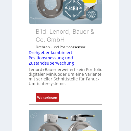
f
u
l
n
e
k
x
m
i
o
Bild: Lenord, Bauer &
b
d
Co. GmbH
e
u
l
Drehzahl- und Positionssensor
l
f
Drehgeber kombiniert
e
ü
Positionsmessung und
b
Zustandsüberwachung
r
r
Lenord+Bauer erweitert sein Portfolio
d
i
digitaler MiniCoder um eine Variante
i
mit serieller Schnittstelle für Fanuc-
n
e
Umrichtersysteme.
g
A
e
n
:
n
Weiterlesen
w
D
4
e
r
G
n
e
u
d
h
n
u
g
d
n