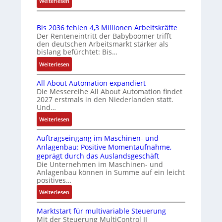
:
Weiterlesen
L
o
b
s
n
E
e
s
e
e
g
i
e
i
r
l
Bis 2036 fehlen 4,3 Millionen Arbeitskräfte
b
n
I
s
e
Der Renteneintritt der Babyboomer trifft
w
e
f
n
t
den deutschen Arbeitsmarkt stärker als
m
s
a
a
t
bislang befürchtet: Bis…
u
e
t
c
c
e
n
n
:
Weiterlesen
ä
h
h
g
t
B
g
t
e
u
r
All About Automation expandiert
e
i
i
S
a
n
Die Messereihe All About Automation findet
m
s
g
e
t
g
2027 erstmals in den Niederlanden statt.
i
2
t
n
i
Und…
t
0
R
s
o
:
Weiterlesen
S
3
e
o
n
A
p
6
i
r
v
Auftragseingang im Maschinen- und
l
e
f
f
-
o
Anlagenbau: Positive Momentaufnahme,
l
z
e
e
I
n
geprägt durch das Auslandsgeschäft
A
i
h
g
n
A
Die Unternehmen im Maschinen- und
b
a
l
r
t
Anlagenbau können in Summe auf ein leicht
G
o
l
e
a
positives…
e
V
u
m
n
d
g
u
:
Weiterlesen
t
e
4
M
r
n
A
A
m
,
L
a
d
Marktstart für multivariable Steuerung
u
u
b
3
3
t
Mit der Steuerung MultiControl II
R
f