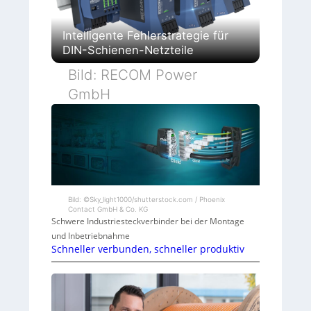
Intelligente Fehlerstrategie für
DIN-Schienen-Netzteile
Bild: RECOM Power
GmbH
Bild: ©Sky_light1000/shutterstock.com / Phoenix
Contact GmbH & Co. KG
Schwere Industriesteckverbinder bei der Montage
und Inbetriebnahme
Schneller verbunden, schneller produktiv