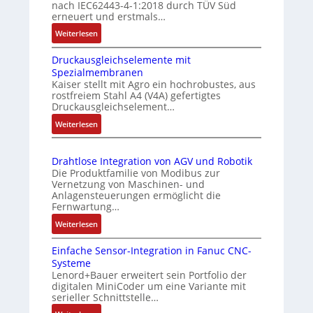
nach IEC62443-4-1:2018 durch TÜV Süd
M
n
e
erneuert und erstmals…
u
s
r
:
Weiterlesen
t
m
w
I
t
e
a
Druckausgleichselemente mit
E
e
s
c
Spezialmembranen
C
r
Kaiser stellt mit Agro ein hochrobustes, aus
s
h
6
rostfreiem Stahl A4 (V4A) gefertigtes
t
2
u
u
Druckausgleichselement…
y
4
n
n
:
Weiterlesen
p
4
g
g
D
s
3
u
r
-
o
n
Drahtlose Integration von AGV und Robotik
u
Z
r
Die Produktfamilie von Modibus zur
d
c
e
g
Vernetzung von Maschinen- und
Z
k
r
Anlagensteuerungen ermöglicht die
t
u
a
t
Fernwartung…
f
u
s
i
:
Weiterlesen
ü
s
t
f
D
r
g
i
a
Einfache Sensor-Integration in Fanuc CNC-
r
l
m
z
n
Systeme
a
e
e
i
Lenord+Bauer erweitert sein Portfolio der
d
h
i
digitalen MiniCoder um eine Variante mit
e
h
t
s
c
serieller Schnittstelle…
r
r
l
ü
h
u