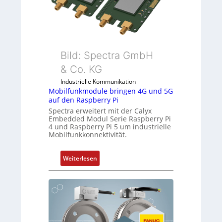
I
n
d
u
s
Bild: Spectra GmbH
t
& Co. KG
r
i
Industrielle Kommunikation
e
Mobilfunkmodule bringen 4G und 5G
auf den Raspberry Pi
-
Spectra erweitert mit der Calyx
P
Embedded Modul Serie Raspberry Pi
C
4 und Raspberry Pi 5 um industrielle
l
Mobilfunkkonnektivität.
ä
s
:
Weiterlesen
s
M
t
o
s
b
i
i
c
l
h
f