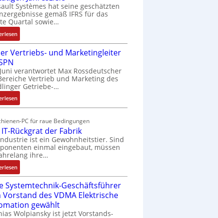
ault Systèmes hat seine geschätzten
nzergebnisse gemäß IFRS für das
te Quartal sowie…
:
erlesen
D
er Vertriebs- und Marketingleiter
a
 SPN
s
 Juni verantwortet Max Rossdeutscher
s
Bereiche Vertrieb und Marketing des
a
linger Getriebe-…
u
:
l
erlesen
N
t
e
S
chienen-PC für raue Bedingungen
u
y
 IT-Rückgrat der Fabrik
e
s
Industrie ist ein Gewohnheitstier. Sind
r
t
ponenten einmal eingebaut, müssen
V
è
jahrelang ihre…
e
m
:
erlesen
r
e
D
t
s
e Systemtechnik-Geschäftsführer
a
r
:
 Vorstand des VDMA Elektrische
s
i
Q
omation gewählt
I
e
2
ias Wolpiansky ist jetzt Vorstands-
T
b