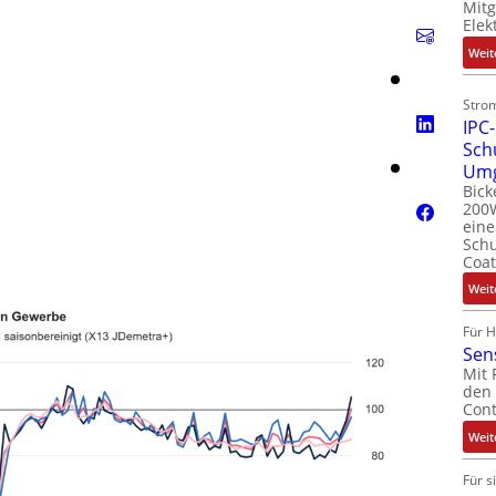
Mit
Elek
Weit
Stro
IPC-
Sch
Um
Bick
200W
ein
Schu
Coat
Weit
Für 
Sen
Mit 
den 
Cont
Weit
Für s