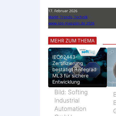
17. Februar 2026
Markt, Trends, Technik
www.sps-magazin.de 2026
MEHR ZUM THEMA
IEC62443-
Zertifizierung
bestätigt Reifegrad
ML3 für sichere
Entwicklung
Bild: Softing
B
Industrial
Automation