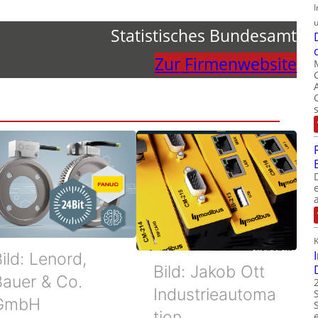
I
u
Statistisches Bundesamt
Zur Firmenwebsite
ild: Lenord,
Bild: Jakob Ott
Bauer & Co.
Industrieautoma
GmbH
tion