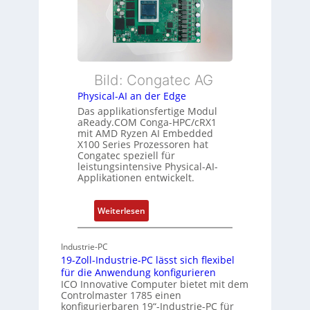
i
i
r
b
s
w
l
t
a
e
u
c
E
n
h
t
Bild: Congatec AG
g
u
h
Physical-AI an der Edge
n
e
Das applikationsfertige Modul
g
r
aReady.COM Conga-HPC/cRX1
c
mit AMD Ryzen AI Embedded
X100 Series Prozessoren hat
a
Congatec speziell für
t
leistungsintensive Physical-AI-
-
Applikationen entwickelt.
A
r
:
Weiterlesen
c
P
h
h
Industrie-PC
i
y
19-Zoll-Industrie-PC lässt sich flexibel
t
s
für die Anwendung konfigurieren
e
i
ICO Innovative Computer bietet mit dem
k
Controlmaster 1785 einen
c
konfigurierbaren 19“-Industrie-PC für
t