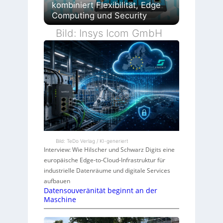
kombiniert Flexibilität, Edge
Computing und Security
Bild: Insys Icom GmbH
Bild: TeDo Verlag / KI-generiert
Interview: Wie Hilscher und Schwarz Digits eine
europäische Edge-to-Cloud-Infrastruktur für
industrielle Datenräume und digitale Services
aufbauen
Datensouveränität beginnt an der
Maschine