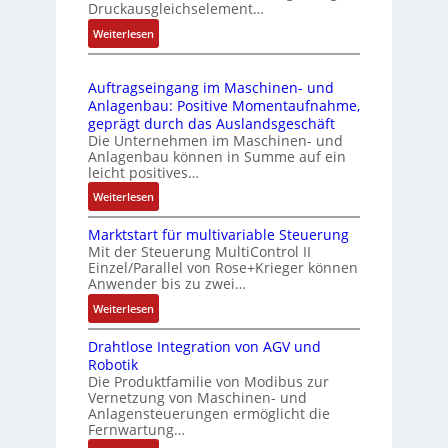
l
ä
Druckausgleichselement…
4
e
s
:
Weiterlesen
4
b
s
D
3
r
t
r
-
i
s
Auftragseingang im Maschinen- und
u
Z
n
i
Anlagenbau: Positive Momentaufnahme,
c
e
g
c
geprägt durch das Auslandsgeschäft
k
r
e
h
Die Unternehmen im Maschinen- und
a
t
Anlagenbau können in Summe auf ein
n
f
u
i
leicht positives…
4
l
s
f
G
e
:
Weiterlesen
g
i
u
x
A
l
z
n
i
Marktstart für multivariable Steuerung
u
e
i
Mit der Steuerung MultiControl II
d
b
f
i
e
Einzel/Parallel von Rose+Krieger können
5
e
t
c
Anwender bis zu zwei…
r
G
l
r
h
u
a
:
Weiterlesen
f
a
s
n
u
M
ü
g
e
g
Drahtlose Integration von AGV und
f
a
r
s
l
b
Robotik
d
r
d
e
e
e
Die Produktfamilie von Modibus zur
e
k
i
i
m
Vernetzung von Maschinen- und
s
n
t
e
n
Anlagensteuerungen ermöglicht die
e
t
R
s
A
g
Fernwartung…
n
ä
a
t
n
a