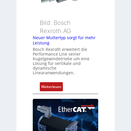
e
b
s
e
s
r
u
k
Bild: Bosch
n
o
Rexroth AG
g
m
Neuer Muttertyp sorgt für mehr
u
b
Leistung
n
i
Bosch Rexroth erweitert die
d
n
Performance Line seiner
Z
i
Kugelgewindetriebe um eine
u
Lösung für vertikale und
e
dynamische
s
r
Linearanwendungen.
t
t
a
P
:
Weiterlesen
n
o
N
d
s
e
s
i
u
ü
t
e
b
i
r
e
o
M
r
n
u
w