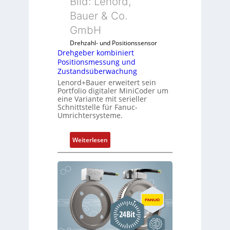
Bild: Lenord,
Bauer & Co.
GmbH
Drehzahl- und Positionssensor
Drehgeber kombiniert
Positionsmessung und
Zustandsüberwachung
Lenord+Bauer erweitert sein
Portfolio digitaler MiniCoder um
eine Variante mit serieller
Schnittstelle für Fanuc-
Umrichtersysteme.
:
Weiterlesen
D
r
e
h
g
e
b
e