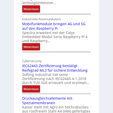
a
leistungsintensive…
u
l
:
Weiterlesen
r
-
1
A
9
Industrielle Kommunikation
I
-
Mobilfunkmodule bringen 4G und 5G
a
auf den Raspberry Pi
Z
Spectra erweitert mit der Calyx
n
o
Embedded Modul Serie Raspberry Pi 4
l
d
und Raspberry…
l
e
:
Weiterlesen
-
r
M
I
E
o
n
d
Cybersecurity
b
d
g
IEC62443-Zertifizierung bestätigt
i
u
e
Reifegrad ML3 für sichere Entwicklung
l
s
Softing Industrial hat seine
f
t
Zertifizierung nach IEC62443-4-1:2018
u
r
durch TÜV Süd erneuert und erstmals…
n
i
:
Weiterlesen
k
e
I
m
-
Druckausgleichselemente mit
E
o
P
Spezialmembranen
C
d
C
Kaiser stellt mit Agro ein hochrobustes,
6
u
l
aus rostfreiem Stahl A4 (V4A) gefertigtes
2