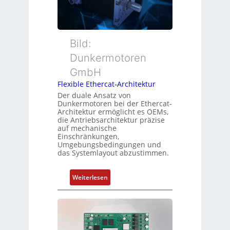
s
t
a
m
t
c
e
e
h
s
r
Bild:
u
s
t
n
u
Dunkermotoren
y
g
n
GmbH
p
g
s
Flexible Ethercat-Architektur
u
o
Der duale Ansatz von
n
Dunkermotoren bei der Ethercat-
r
d
Architektur ermöglicht es OEMs,
g
die Antriebsarchitektur präzise
Z
t
auf mechanische
u
Einschränkungen,
f
s
Umgebungsbedingungen und
ü
das Systemlayout abzustimmen.
t
r
a
m
n
:
Weiterlesen
e
d
F
h
s
l
r
ü
e
L
b
x
e
e