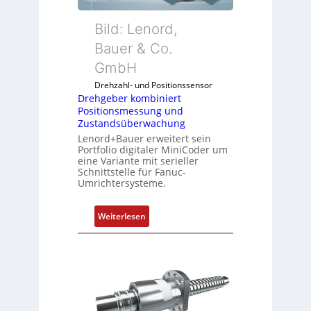
r
k
Bild: Lenord,
o
Bauer & Co.
m
GmbH
b
i
Drehzahl- und Positionssensor
n
Drehgeber kombiniert
Positionsmessung und
i
Zustandsüberwachung
e
Lenord+Bauer erweitert sein
r
Portfolio digitaler MiniCoder um
t
eine Variante mit serieller
P
Schnittstelle für Fanuc-
Umrichtersysteme.
o
s
i
:
Weiterlesen
t
D
i
r
o
e
n
h
s
g
m
e