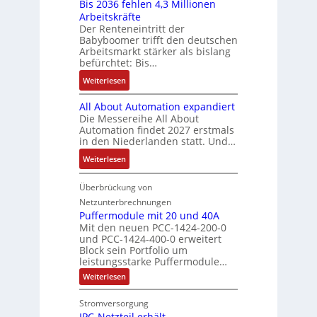
Bis 2036 fehlen 4,3 Millionen
I
h
s
h
r
t
Arbeitskräfte
b
r
-
m
g
e
Der Renteneintritt der
r
e
u
e
Babyboomer trifft den deutschen
e
m
a
r
n
,
Arbeitsmarkt stärker als bislang
b
e
u
z
d
befürchtet: Bis…
g
n
c
u
M
e
i
:
Weiterlesen
h
m
a
p
s
B
t
V
r
r
All About Automation expandiert
s
i
S
o
k
ä
Die Messereihe All About
e
s
t
r
e
Automation findet 2027 erstmals
g
b
2
r
s
in den Niederlanden statt. Und…
t
t
e
0
u
t
i
d
:
Weiterlesen
s
3
k
a
n
u
A
t
6
t
n
g
r
l
Überbrückung von
ä
f
u
d
l
c
l
t
e
Netzunterbrechnungen
r
d
e
h
A
i
h
Puffermodule mit 20 und 40A
e
i
d
b
Mit den neuen PCC-1424-200-0
g
l
s
t
a
und PCC-1424-400-0 erweitert
o
e
e
V
Block sein Portfolio um
e
s
u
n
n
D
leistungsstarke Puffermodule…
r
A
t
J
4
M
:
b
Weiterlesen
u
A
a
,
P
A
e
s
u
h
3
u
E
Stromversorgung
i
l
f
t
r
M
l
IPC-Netzteil erhält
f
S
a