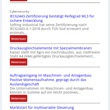
-
M
I
o
n
Cybersecurity
b
IEC62443-Zertifizierung bestätigt Reifegrad ML3 für
d
i
sichere Entwicklung
u
l
Softing Industrial hat seine Zertifizierung nach
s
f
IEC62443-4-1:2018 durch TÜV Süd erneuert und
t
u
erstmals…
r
n
:
Weiterlesen
i
k
I
e
m
Druckausgleichselemente mit Spezialmembranen
E
-
o
Kaiser stellt mit Agro ein hochrobustes, aus rostfreiem
C
P
d
Stahl A4 (V4A) gefertigtes Druckausgleichselement…
6
C
u
2
:
Weiterlesen
l
l
4
D
ä
e
4
r
s
b
Auftragseingang im Maschinen- und Anlagenbau:
3
u
s
r
Positive Momentaufnahme, geprägt durch das
-
c
t
i
Auslandsgeschäft
Z
k
s
n
Die Unternehmen im Maschinen- und Anlagenbau
e
a
i
g
können in Summe auf ein leicht positives…
r
u
c
e
:
Weiterlesen
t
s
h
n
A
i
g
f
4
Marktstart für multivariable Steuerung
u
f
l
l
G