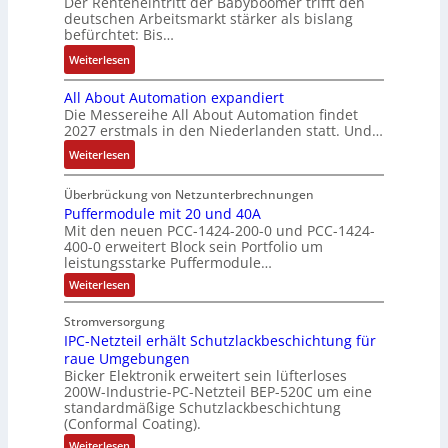
c
Der Renteneintritt der Babyboomer trifft den
b
M
e
Q
u
f
deutschen Arbeitsmarkt stärker als bislang
C
r
o
b
2
n
t
befürchtet: Bis…
N
a
m
s
-
g
s
C
:
Weiterlesen
u
e
-
E
f
-
B
c
n
u
r
ü
All About Automation expandiert
S
i
h
t
n
g
h
Die Messereihe All About Automation findet
y
s
t
a
d
e
r
2027 erstmals in den Niederlanden statt. Und…
s
2
S
u
M
b
e
t
0
:
Weiterlesen
t
f
a
n
r
e
3
A
r
n
r
i
z
m
6
l
Überbrückung von Netzunterbrechnungen
u
a
k
s
u
e
f
l
Puffermodule mit 20 und 40A
k
h
e
s
m
Mit den neuen PCC-1424-200-0 und PCC-1424-
e
A
t
m
t
e
V
400-0 erweitert Block sein Portfolio um
h
b
u
e
i
b
o
leistungsstarke Puffermodule…
l
o
r
,
n
e
r
:
Weiterlesen
e
u
g
g
s
s
P
n
t
e
l
u
t
t
Stromversorgung
4
A
f
p
e
ä
a
IPC-Netzteil erhält Schutzlackbeschichtung für
f
,
u
r
i
t
e
n
raue Umgebungen
3
t
ä
t
r
i
d
Bicker Elektronik erweitert sein lüfterloses
m
M
o
g
e
g
200W-Industrie-PC-Netzteil BEP-520C um eine
d
o
i
m
t
r
standardmäßige Schutzlackbeschichtung
e
d
e
l
a
(Conformal Coating).
u
d
b
n
s
l
l
t
u
e
:
J
Weiterlesen