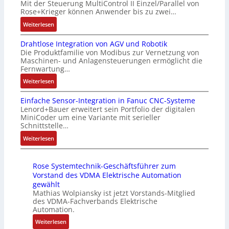
Mit der Steuerung MultiControl II Einzel/Parallel von
f
i
e
e
u
Rose+Krieger können Anwender bis zu zwei…
t
z
i
x
n
r
:
Weiterlesen
i
c
i
d
a
M
e
h
b
5
Drahtlose Integration von AGV und Robotik
g
a
r
s
e
G
Die Produktfamilie von Modibus zur Vernetzung von
s
r
u
e
l
a
Maschinen- und Anlagensteuerungen ermöglicht die
e
k
n
l
f
u
Fernwartung…
i
t
g
e
ü
f
:
Weiterlesen
n
s
b
m
r
d
D
g
t
e
e
d
e
Einfache Sensor-Integration in Fanuc CNC-Systeme
r
a
a
s
n
i
n
Lenord+Bauer erweitert sein Portfolio der digitalen
a
n
r
t
t
e
R
MiniCoder um eine Variante mit serieller
h
g
t
ä
e
A
Schnittstelle…
a
t
i
f
t
m
n
s
:
Weiterlesen
l
m
ü
i
i
w
p
E
o
M
r
g
t
e
b
i
s
a
m
t
S
n
e
Rose Systemtechnik-Geschäftsführer zum
n
e
s
u
R
p
d
r
Vorstand des VDMA Elektrische Automation
f
I
c
l
e
e
u
gewählt
r
a
n
h
t
i
z
Mathias Wolpiansky ist jetzt Vorstands-Mitglied
n
y
c
t
i
i
des VDMA-Fachverbands Elektrische
f
i
g
P
h
e
Automation.
n
v
e
a
k
i
e
g
e
a
g
l
:
o
Weiterlesen
S
r
n
r