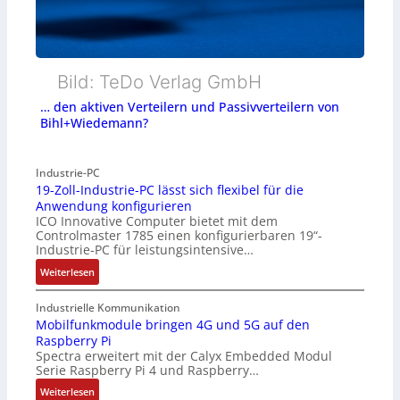
Bild: TeDo Verlag GmbH
… den aktiven Verteilern und Passivverteilern von
Bihl+Wiedemann?
Industrie-PC
19-Zoll-Industrie-PC lässt sich flexibel für die
Anwendung konfigurieren
ICO Innovative Computer bietet mit dem
Controlmaster 1785 einen konfigurierbaren 19“-
Industrie-PC für leistungsintensive…
:
Weiterlesen
1
9
Industrielle Kommunikation
-
Mobilfunkmodule bringen 4G und 5G auf den
Raspberry Pi
Z
Spectra erweitert mit der Calyx Embedded Modul
o
Serie Raspberry Pi 4 und Raspberry…
l
l
:
Weiterlesen