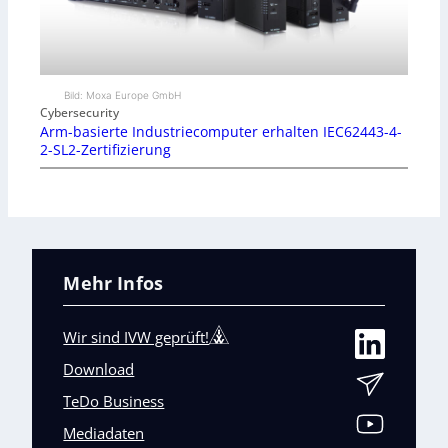
Bild: Moxa Europe GmbH
Cybersecurity
Arm-basierte Industriecomputer erhalten IEC62443-4-
2-SL2-Zertifizierung
Mehr Infos
Wir sind IVW geprüft!
Download
TeDo Business
Mediadaten