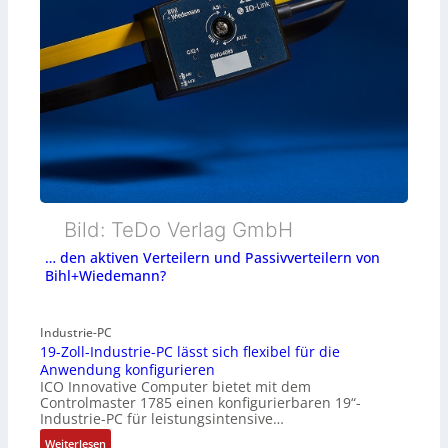
Bild: TeDo Verlag GmbH
… den aktiven Verteilern und Passivverteilern von
Bihl+Wiedemann?
Industrie-PC
19-Zoll-Industrie-PC lässt sich flexibel für die
Anwendung konfigurieren
ICO Innovative Computer bietet mit dem
Controlmaster 1785 einen konfigurierbaren 19“-
Industrie-PC für leistungsintensive…
:
Weiterlesen