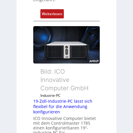
:
Weiterlesen
D
r
u
c
k
a
u
s
g
Bild: ICO
l
Innovative
e
Computer GmbH
i
c
Industrie-PC
h
19-Zoll-Industrie-PC lässt sich
flexibel für die Anwendung
s
konfigurieren
e
ICO Innovative Computer bietet
l
mit dem Controlmaster 1785
e
einen konfigurierbaren 19“-
m
Industrie-PC für