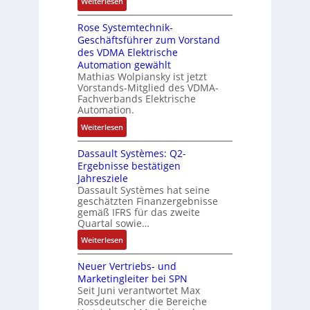
:
Weiterlesen
e
e
l
e
D
r
t
n
Rose Systemtechnik-
a
t
i
Geschäftsführer zum Vorstand
-
s
e
t
des VDMA Elektrische
u
I
L
u
Automation gewählt
n
T
a
r
Mathias Wolpiansky ist jetzt
d
-
s
n
Vorstands-Mitglied des VDMA-
A
R
e
Fachverbands Elektrische
-
n
ü
r
Automation.
K
l
c
t
i
:
Weiterlesen
a
k
r
t
R
g
g
i
Dassault Systèmes: Q2-
E
o
e
r
a
Ergebnisse bestätigen
n
s
n
a
n
Jahresziele
c
e
b
t
g
Dassault Systèmes hat seine
o
S
a
d
geschätzten Finanzergebnisse
u
d
y
u
gemäß IFRS für das zweite
e
l
e
s
Quartal sowie…
:
r
a
r
t
P
F
:
t
Weiterlesen
e
o
a
D
i
m
s
b
Neuer Vertriebs- und
a
o
t
i
r
Marketingleiter bei SPN
s
n
e
t
Seit Juni verantwortet Max
i
s
c
Rossdeutscher die Bereiche
i
k
a