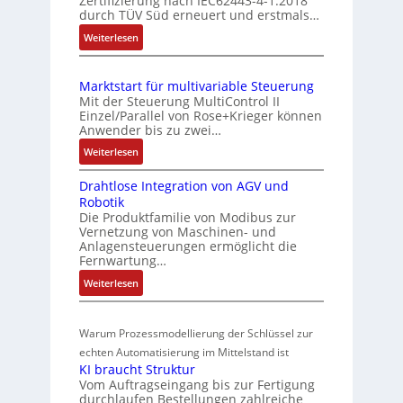
Zertifizierung nach IEC62443-4-1:2018
m
c
durch TÜV Süd erneuert und erstmals…
u
b
h
n
:
Weiterlesen
i
e
d
I
S
n
E
Z
e
i
Marktstart für multivariable Steuerung
C
n
u
e
Mit der Steuerung MultiControl II
6
s
s
r
Einzel/Parallel von Rose+Krieger können
2
o
t
Anwender bis zu zwei…
t
4
r
a
P
:
Weiterlesen
4
-
n
M
o
3
I
d
Drahtlose Integration von AGV und
a
s
-
n
Robotik
r
s
Z
i
t
Die Produktfamilie von Modibus zur
k
ü
e
e
t
Vernetzung von Maschinen- und
t
b
r
g
Anlagensteuerungen ermöglicht die
i
s
t
Fernwartung…
e
r
o
t
i
a
r
:
Weiterlesen
n
a
f
t
w
D
s
r
i
i
r
a
m
t
z
o
Warum Prozessmodellierung der Schlüssel zur
a
c
f
e
i
n
h
echten Automatisierung im Mittelstand ist
h
ü
s
e
i
KI braucht Struktur
t
u
r
s
r
n
Vom Auftragseingang bis zur Fertigung
l
m
n
u
u
durchlaufen Bestellungen zahlreiche
F
o