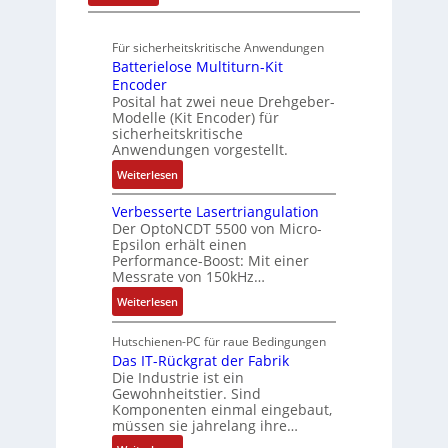
o
u
A
A
,
ü
b
n
u
u
3
r
o
Für sicherheitskritische Anwendungen
f
g
t
M
s
t
Batterielose Multiturn-Kit
t
o
i
i
i
Encoder
r
m
l
c
Posital hat zwei neue Drehgeber-
k
a
a
l
h
Modelle (Kit Encoder) für
g
t
i
sicherheitskritische
e
s
i
Anwendungen vorgestellt.
o
r
e
o
n
e
:
Weiterlesen
i
n
e
E
B
n
e
n
n
Verbesserte Lasertriangulation
a
g
x
A
Der OptoNCDT 5500 von Micro-
t
t
a
p
Epsilon erhält einen
r
w
t
n
Performance-Boost: Mit einer
a
b
i
e
Messrate von 150kHz…
g
n
e
c
r
i
d
:
Weiterlesen
i
k
i
m
i
V
t
l
e
M
e
e
s
Hutschienen-PC für raue Bedingungen
u
l
a
r
r
Das IT-Rückgrat der Fabrik
k
n
o
s
Die Industrie ist ein
t
b
r
g
s
c
Gewohnheitstier. Sind
e
ä
e
Komponenten einmal eingebaut,
h
s
f
M
müssen sie jahrelang ihre…
i
s
t
u
n