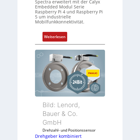
Spectra erweitert mit der Calyx
-
e
Embedded Modul Serie
P
n
Raspberry Pi 4 und Raspberry Pi
C
5 um industrielle
Mobilfunkkonnektivität.
l
ä
s
:
Weiterlesen
s
M
t
o
s
b
i
i
c
l
h
f
f
u
l
n
e
k
x
m
Bild: Lenord,
i
o
Bauer & Co.
b
d
e
GmbH
u
l
l
Drehzahl- und Positionssensor
f
e
Drehgeber kombiniert