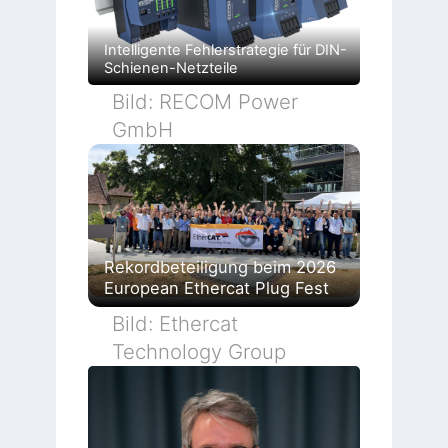
Intelligente Fehlerstrategie für DIN-
Schienen-Netzteile
Bild: RECOM Power
GmbH
Rekordbeteiligung beim 2026
European Ethercat Plug Fest
Bild: Ethercat
Technology Group