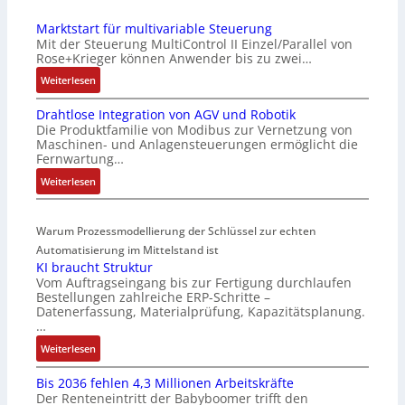
E
e
Marktstart für multivariable Steuerung
C
n
Mit der Steuerung MultiControl II Einzel/Parallel von
6
s
Rose+Krieger können Anwender bis zu zwei…
2
o
:
Weiterlesen
4
r
M
4
-
Drahtlose Integration von AGV und Robotik
a
3
I
Die Produktfamilie von Modibus zur Vernetzung von
r
-
n
Maschinen- und Anlagensteuerungen ermöglicht die
k
Z
t
Fernwartung…
t
e
e
:
Weiterlesen
s
r
g
D
t
t
r
r
a
i
a
Warum Prozessmodellierung der Schlüssel zur echten
a
r
f
t
h
Automatisierung im Mittelstand ist
t
i
i
KI braucht Struktur
t
f
z
o
Vom Auftragseingang bis zur Fertigung durchlaufen
l
ü
i
n
Bestellungen zahlreiche ERP-Schritte –
o
r
e
i
Datenerfassung, Materialprüfung, Kapazitätsplanung.
s
m
r
n
…
e
u
u
F
:
Weiterlesen
I
l
n
a
K
n
t
g
n
Bis 2036 fehlen 4,3 Millionen Arbeitskräfte
I
t
i
b
u
Der Renteneintritt der Babyboomer trifft den
b
e