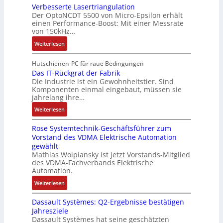
i
Verbesserte Lasertriangulation
a
i
o
o
Der OptoNCDT 5500 von Micro-Epsilon erhält
c
t
n
n
n
einen Performance-Boost: Mit einer Messrate
h
t
g
e
e
von 150kHz…
e
e
a
n
x
:
r
Weiterlesen
r
n
A
p
V
e
i
g
r
a
e
E
Hutschienen-PC für raue Bedingungen
e
i
b
n
r
Das IT-Rückgrat der Fabrik
n
l
m
e
d
Die Industrie ist ein Gewohnheitstier. Sind
b
t
o
M
i
i
Komponenten einmal eingebaut, müssen sie
e
w
s
a
t
e
jahrelang ihre…
s
i
e
s
s
r
:
s
Weiterlesen
c
M
c
k
t
D
e
k
u
h
r
Rose Systemtechnik-Geschäftsführer zum
a
r
l
l
i
ä
Vorstand des VDMA Elektrische Automation
s
t
u
t
n
f
gewählt
I
e
n
i
e
t
Mathias Wolpiansky ist jetzt Vorstands-Mitglied
T
L
g
t
n
e
des VDMA-Fachverbands Elektrische
-
a
u
-
Automation.
R
s
r
u
:
Weiterlesen
ü
e
n
n
R
c
r
-
d
Dassault Systèmes: Q2-Ergebnisse bestätigen
o
k
t
K
A
Jahresziele
s
g
r
i
n
Dassault Systèmes hat seine geschätzten
e
r
i