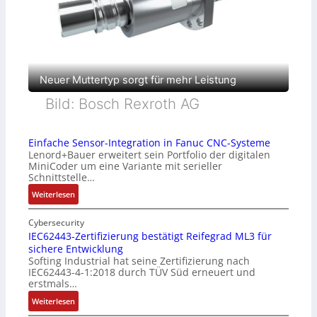
Neuer Muttertyp sorgt für mehr Leistung
Bild: Bosch Rexroth AG
Einfache Sensor-Integration in Fanuc CNC-Systeme
Lenord+Bauer erweitert sein Portfolio der digitalen
MiniCoder um eine Variante mit serieller
Schnittstelle…
:
Weiterlesen
E
i
Cybersecurity
n
IEC62443-Zertifizierung bestätigt Reifegrad ML3 für
sichere Entwicklung
f
Softing Industrial hat seine Zertifizierung nach
a
IEC62443-4-1:2018 durch TÜV Süd erneuert und
c
erstmals…
h
:
Weiterlesen
e
I
S