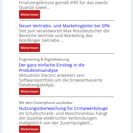
t
l
Finanzergebnisse gemäß IFRS für das zweite
S
a
a
E
Quartal sowie…
a
y
t
n
n
g
:
Weiterlesen
s
d
g
c
e
D
t
e
u
o
n
Neuer Vertriebs- und Marketingleiter bei SPN
a
e
r
l
d
b
Seit Juni verantwortet Max Rossdeutscher die
s
m
F
a
e
Bereiche Vertrieb und Marketing des
a
s
t
a
t
Nördlinger Getriebe-…
r
u
a
e
b
i
:
:
Weiterlesen
u
c
r
o
P
N
l
h
i
n
o
e
Engineering & Digitalisierung
t
n
k
s
u
Der ganz einfache Einstieg in die
S
i
i
Produktionsanalyse
e
y
k
Mitsubishi Electric erweitert sein
t
r
s
-
Softwareportfolio um die browserbasierte
i
V
t
G
DataNavigateApp.
v
e
è
e
:
Weiterlesen
e
r
m
s
D
M
t
e
e
c
Mit dem Smartphone auslesbar
o
r
r
s
h
Nutzungsüberwachung für Crimpwerkzeuge
g
m
i
:
ä
a
Im Schaltschrank- und Maschinenbau hängt
e
e
Q
n
f
die Qualität elektrischer Verbindungen
z
n
b
2
maßgeblich von der Zuverlässigkeit…
t
e
t
s
-
s
i
:
Weiterlesen
a
-
n
E
N