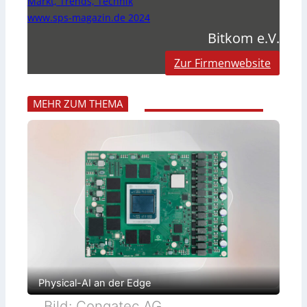
Markt, Trends, Technik
www.sps-magazin.de 2024
Bitkom e.V.
Zur Firmenwebsite
MEHR ZUM THEMA
Physical-AI an der Edge
Bild: Congatec AG