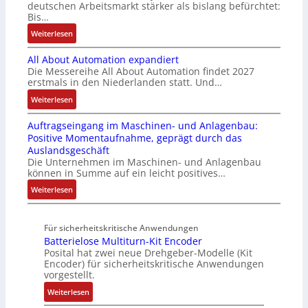
v
e
c
deutschen Arbeitsmarkt stärker als bislang befürchtet:
r
g
a
Bis…
s
C
a
r
r
t
N
:
Weiterlesen
u
a
i
ä
C
B
c
t
a
t
-
All About Automation expandiert
i
h
i
b
i
S
Die Messereihe All About Automation findet 2027
s
t
o
l
g
erstmals in den Niederlanden statt. Und…
y
2
S
n
e
t
s
0
:
Weiterlesen
t
v
S
R
t
3
A
r
o
t
e
e
Auftragseingang im Maschinen- und Anlagenbau:
6
l
u
n
e
i
m
Positive Momentaufnahme, geprägt durch das
f
l
k
A
u
f
e
Auslandsgeschäft
e
A
t
G
e
e
Die Unternehmen im Maschinen- und Anlagenbau
h
b
u
V
r
können in Summe auf ein leicht positives…
g
l
o
r
u
u
r
:
Weiterlesen
e
u
n
n
a
A
n
t
d
g
d
u
4
A
R
M
Für sicherheitskritische Anwendungen
f
,
u
o
L
Batterielose Multiturn-Kit Encoder
t
3
t
b
3
Posital hat zwei neue Drehgeber-Modelle (Kit
r
M
o
o
Encoder) für sicherheitskritische Anwendungen
f
a
i
m
t
vorgestellt.
ü
g
l
a
i
r
:
Weiterlesen
s
l
t
k
s
B
e
i
i