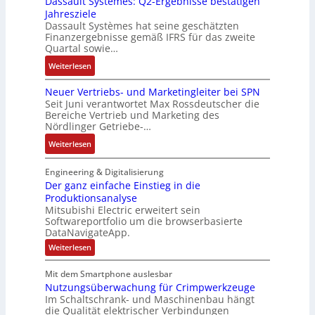
Dassault Systèmes: Q2-Ergebnisse bestätigen
o
k
t
K
A
Jahresziele
s
g
r
i
n
Dassault Systèmes hat seine geschätzten
e
r
i
t
l
Finanzergebnisse gemäß IFRS für das zweite
S
a
a
E
Quartal sowie…
a
y
t
n
n
g
:
Weiterlesen
s
d
g
c
e
D
t
e
u
o
n
Neuer Vertriebs- und Marketingleiter bei SPN
a
e
r
l
d
b
Seit Juni verantwortet Max Rossdeutscher die
s
m
F
a
e
Bereiche Vertrieb und Marketing des
a
s
t
a
t
Nördlinger Getriebe-…
r
u
a
e
b
i
:
:
Weiterlesen
u
c
r
o
P
N
l
h
i
n
o
e
Engineering & Digitalisierung
t
n
k
s
u
Der ganz einfache Einstieg in die
S
i
i
Produktionsanalyse
e
y
k
Mitsubishi Electric erweitert sein
t
r
s
-
Softwareportfolio um die browserbasierte
i
V
t
G
DataNavigateApp.
v
e
è
e
:
Weiterlesen
e
r
m
s
D
M
t
e
e
c
Mit dem Smartphone auslesbar
o
r
r
s
h
Nutzungsüberwachung für Crimpwerkzeuge
g
m
i
:
ä
a
Im Schaltschrank- und Maschinenbau hängt
e
e
Q
n
f
die Qualität elektrischer Verbindungen