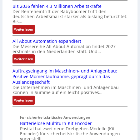
n
t
g
n
Bis 2036 fehlen 4,3 Millionen Arbeitskräfte
I
t
i
b
u
Der Renteneintritt der Babyboomer trifft den
b
e
v
e
c
deutschen Arbeitsmarkt stärker als bislang befürchtet:
r
g
a
Bis…
s
C
a
r
r
t
N
:
Weiterlesen
u
a
i
ä
C
B
c
t
a
t
-
All About Automation expandiert
i
h
i
b
i
S
Die Messereihe All About Automation findet 2027
s
t
o
l
g
erstmals in den Niederlanden statt. Und…
y
2
S
n
e
t
s
0
:
Weiterlesen
t
v
S
R
t
3
A
r
o
t
e
e
Auftragseingang im Maschinen- und Anlagenbau:
6
l
u
n
e
i
m
Positive Momentaufnahme, geprägt durch das
f
l
k
A
u
f
e
Auslandsgeschäft
e
A
t
G
e
e
Die Unternehmen im Maschinen- und Anlagenbau
h
b
u
V
r
können in Summe auf ein leicht positives…
g
l
o
r
u
u
r
:
Weiterlesen
e
u
n
n
a
A
n
t
d
g
d
u
4
A
R
M
Für sicherheitskritische Anwendungen
f
,
u
o
L
Batterielose Multiturn-Kit Encoder
t
3
t
b
3
Posital hat zwei neue Drehgeber-Modelle (Kit
r
M
o
o
Encoder) für sicherheitskritische Anwendungen
f
a
i
m
t
vorgestellt.
ü