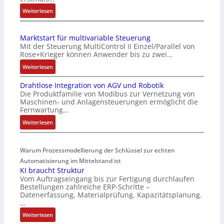
h
:
Weiterlesen
e
I
S
E
e
Marktstart für multivariable Steuerung
C
n
Mit der Steuerung MultiControl II Einzel/Parallel von
6
s
Rose+Krieger können Anwender bis zu zwei…
2
o
:
Weiterlesen
4
r
M
4
-
Drahtlose Integration von AGV und Robotik
a
3
I
Die Produktfamilie von Modibus zur Vernetzung von
r
-
n
Maschinen- und Anlagensteuerungen ermöglicht die
k
Z
t
Fernwartung…
t
e
e
:
Weiterlesen
s
r
g
D
t
t
r
r
a
i
a
Warum Prozessmodellierung der Schlüssel zur echten
a
r
f
t
h
Automatisierung im Mittelstand ist
t
i
i
KI braucht Struktur
t
f
z
o
Vom Auftragseingang bis zur Fertigung durchlaufen
l
ü
i
n
Bestellungen zahlreiche ERP-Schritte –
o
r
e
i
Datenerfassung, Materialprüfung, Kapazitätsplanung.
s
m
r
n
…
e
u
u
F
:
Weiterlesen
I
l
n
a
K