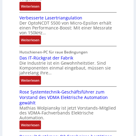
g
l
a
i
r
:
Weiterlesen
s
l
t
k
s
B
e
i
i
i
Verbesserte Lasertriangulation
a
i
o
o
Der OptoNCDT 5500 von Micro-Epsilon erhält
c
t
n
n
n
einen Performance-Boost: Mit einer Messrate
h
t
g
e
e
von 150kHz…
e
e
a
n
x
:
r
Weiterlesen
r
n
A
p
V
e
i
g
r
a
e
E
Hutschienen-PC für raue Bedingungen
e
i
b
n
r
Das IT-Rückgrat der Fabrik
n
l
m
e
d
Die Industrie ist ein Gewohnheitstier. Sind
b
t
o
M
i
i
Komponenten einmal eingebaut, müssen sie
e
w
s
a
t
e
jahrelang ihre…
s
i
e
s
s
r
:
s
Weiterlesen
c
M
c
k
t
D
e
k
u
h
r
Rose Systemtechnik-Geschäftsführer zum
a
r
l
l
i
ä
Vorstand des VDMA Elektrische Automation
s
t
u
t
n
f
gewählt
I
e
n
i
e
t
Mathias Wolpiansky ist jetzt Vorstands-Mitglied
T
L
g
t
n
e
des VDMA-Fachverbands Elektrische
-
a
u
-
Automation.
R
s
r
u
:
Weiterlesen
ü
e
n
n
R
c
r
-
d