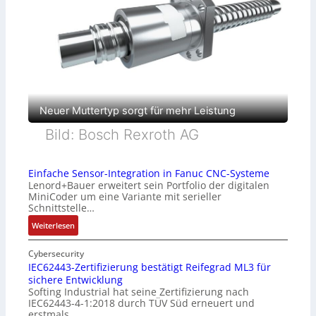
Neuer Muttertyp sorgt für mehr Leistung
Bild: Bosch Rexroth AG
Einfache Sensor-Integration in Fanuc CNC-Systeme
Lenord+Bauer erweitert sein Portfolio der digitalen
MiniCoder um eine Variante mit serieller
Schnittstelle…
:
Weiterlesen
E
i
Cybersecurity
n
IEC62443-Zertifizierung bestätigt Reifegrad ML3 für
sichere Entwicklung
f
Softing Industrial hat seine Zertifizierung nach
a
IEC62443-4-1:2018 durch TÜV Süd erneuert und
c
erstmals…