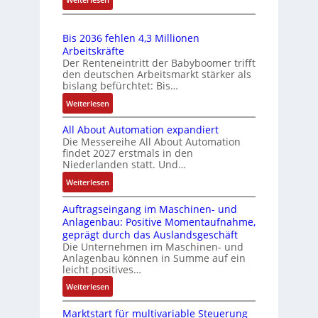
o
e
e
e
g
E
s
i
l
r
b
i
e
s
e
Bis 2036 fehlen 4,3 Millionen
w
e
n
I
t
m
Arbeitskräfte
s
a
f
n
Der Renteneintritt der Babyboomer trifft
u
e
t
a
c
t
den deutschen Arbeitsmarkt stärker als
n
n
ä
c
e
h
bislang befürchtet: Bis…
t
g
t
h
g
u
:
e
Weiterlesen
i
e
r
n
B
m
g
S
a
g
All About Automation expandiert
i
i
t
e
t
Die Messereihe All About Automation
s
t
R
n
i
findet 2027 erstmals in den
2
S
e
s
Niederlanden statt. Und…
o
0
p
i
o
n
:
Weiterlesen
3
e
f
r
v
A
6
z
e
-
o
Auftragseingang im Maschinen- und
l
f
i
g
I
n
Anlagenbau: Positive Momentaufnahme,
l
e
a
r
n
A
geprägt durch das Auslandsgeschäft
A
h
l
a
t
G
Die Unternehmen im Maschinen- und
b
l
m
d
e
Anlagenbau können in Summe auf ein
V
o
e
e
M
leicht positives…
g
u
u
n
m
L
r
n
:
Weiterlesen
t
4
b
3
a
d
A
A
,
r
f
t
R
Marktstart für multivariable Steuerung
u
u