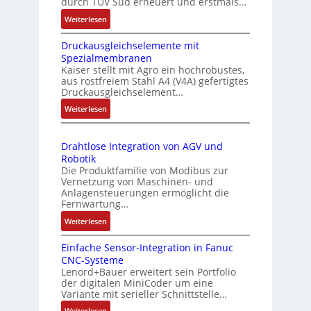
durch TÜV Süd erneuert und erstmals…
u
w
s
:
Weiterlesen
t
a
m
I
t
c
e
Druckausgleichselemente mit
E
e
h
Spezialmembranen
s
C
r
u
Kaiser stellt mit Agro ein hochrobustes,
s
6
aus rostfreiem Stahl A4 (V4A) gefertigtes
t
n
2
u
Druckausgleichselement…
y
g
4
n
:
Weiterlesen
p
4
g
D
s
3
u
r
-
o
n
Drahtlose Integration von AGV und
u
Z
r
Robotik
d
c
e
g
Die Produktfamilie von Modibus zur
Z
k
r
Vernetzung von Maschinen- und
t
a
u
t
Anlagensteuerungen ermöglicht die
f
u
s
Fernwartung…
i
ü
s
f
t
:
Weiterlesen
r
g
i
a
D
l
m
z
Einfache Sensor-Integration in Fanuc
n
r
e
e
i
CNC-Systeme
a
d
i
e
h
Lenord+Bauer erweitert sein Portfolio
h
s
c
der digitalen MiniCoder um eine
r
r
t
ü
Variante mit serieller Schnittstelle…
h
u
L
l
b
s
n
:
Weiterlesen