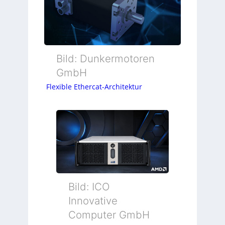
Bild: Dunkermotoren
GmbH
Flexible Ethercat-Architektur
Bild: ICO
Innovative
Computer GmbH