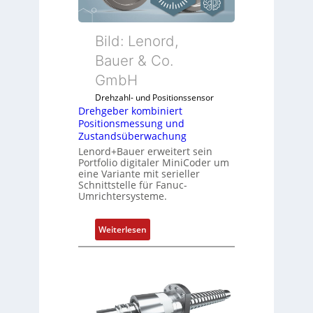
u
e
n
f
r
f
d
k
Bild: Lenord,
i
e
o
Bauer & Co.
g
n
m
u
R
GmbH
b
r
a
i
Drehzahl- und Positionssensor
i
s
n
Drehgeber kombiniert
e
p
Positionsmessung und
i
r
b
Zustandsüberwachung
e
e
e
Lenord+Bauer erweitert sein
r
n
Portfolio digitaler MiniCoder um
r
t
eine Variante mit serieller
r
P
Schnittstelle für Fanuc-
y
Umrichtersysteme.
o
P
s
i
i
:
Weiterlesen
t
D
i
r
o
e
n
h
s
g