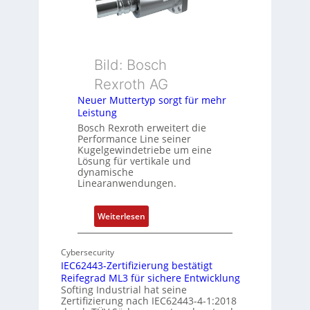
m
e
e
b
s
e
s
r
u
k
Bild: Bosch
n
o
Rexroth AG
g
m
Neuer Muttertyp sorgt für mehr
u
b
Leistung
n
i
Bosch Rexroth erweitert die
d
n
Performance Line seiner
Z
i
Kugelgewindetriebe um eine
u
Lösung für vertikale und
e
dynamische
s
r
Linearanwendungen.
t
t
a
P
:
Weiterlesen
n
o
N
d
s
e
s
i
Cybersecurity
u
ü
IEC62443-Zertifizierung bestätigt
t
e
b
Reifegrad ML3 für sichere Entwicklung
i
r
Softing Industrial hat seine
e
o
Zertifizierung nach IEC62443-4-1:2018
M
r
n