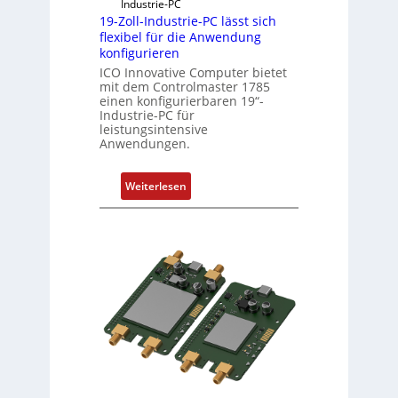
Industrie-PC
19-Zoll-Industrie-PC lässt sich
flexibel für die Anwendung
konfigurieren
ICO Innovative Computer bietet
mit dem Controlmaster 1785
einen konfigurierbaren 19“-
Industrie-PC für
leistungsintensive
Anwendungen.
:
Weiterlesen
1
9
-
Z
o
l
l
-
I
n
d