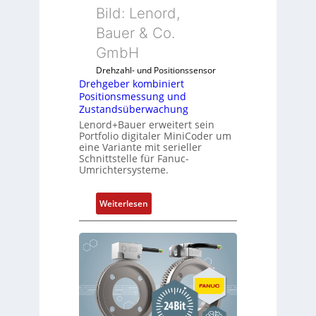
x
m
Bild: Lenord,
i
o
Bauer & Co.
b
d
e
GmbH
u
l
l
Drehzahl- und Positionssensor
f
e
Drehgeber kombiniert
ü
Positionsmessung und
b
r
Zustandsüberwachung
r
d
Lenord+Bauer erweitert sein
i
Portfolio digitaler MiniCoder um
i
n
eine Variante mit serieller
e
g
Schnittstelle für Fanuc-
A
Umrichtersysteme.
e
n
n
w
4
:
Weiterlesen
e
G
D
n
u
r
d
n
e
u
d
h
n
5
g
g
G
e
k
a
b
o