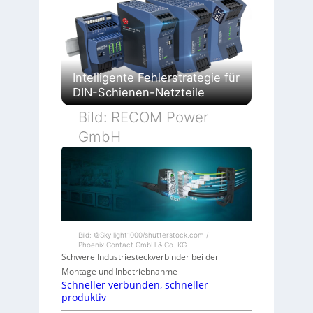
Intelligente Fehlerstrategie für
DIN-Schienen-Netzteile
Bild: RECOM Power
GmbH
Bild: ©Sky_light1000/shutterstock.com /
Phoenix Contact GmbH & Co. KG
Schwere Industriesteckverbinder bei der
Montage und Inbetriebnahme
Schneller verbunden, schneller
produktiv