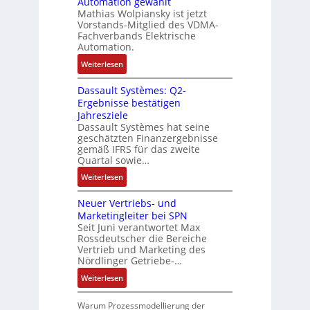
Automation gewählt
n
T
a
r
Mathias Wolpiansky ist jetzt
-
-
s
Vorstands-Mitglied des VDMA-
i
u
R
e
Fachverbands Elektrische
a
n
ü
r
Automation.
b
d
c
t
:
Weiterlesen
l
A
k
r
R
e
n
g
i
Dassault Systèmes: Q2-
o
S
l
r
a
Ergebnisse bestätigen
s
t
a
a
n
Jahresziele
e
e
g
t
g
Dassault Systèmes hat seine
S
u
e
d
geschätzten Finanzergebnisse
u
y
e
n
gemäß IFRS für das zweite
e
l
s
r
b
Quartal sowie…
r
a
t
u
a
F
:
t
Weiterlesen
e
n
u
a
D
i
m
g
:
b
Neuer Vertriebs- und
a
o
t
P
r
Marketingleiter bei SPN
s
n
e
o
Seit Juni verantwortet Max
i
s
c
Rossdeutscher die Bereiche
s
k
a
h
Vertrieb und Marketing des
i
u
Nördlinger Getriebe-…
n
t
l
i
i
:
Weiterlesen
t
k
v
N
S
-
e
e
Warum Prozessmodellierung der
y