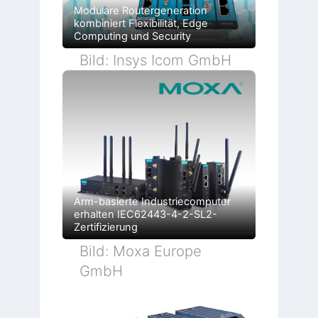
Modulare Routergeneration
kombiniert Flexibilität, Edge
Computing und Security
Bild: Insys Icom GmbH
Arm-basierte Industriecomputer
erhalten IEC62443-4-2-SL2-
Zertifizierung
Bild: Moxa Europe
GmbH