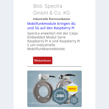
u
Bild: Spectra
s
GmbH & Co. KG
t
r
Industrielle Kommunikation
Mobilfunkmodule bringen 4G
i
und 5G auf den Raspberry Pi
e
Spectra erweitert mit der Calyx
-
Embedded Modul Serie
P
Raspberry Pi 4 und Raspberry Pi
C
5 um industrielle
Mobilfunkkonnektivität.
l
ä
s
:
Weiterlesen
s
M
t
o
s
b
i
i
c
l
h
f
f
u
l
n
e
k