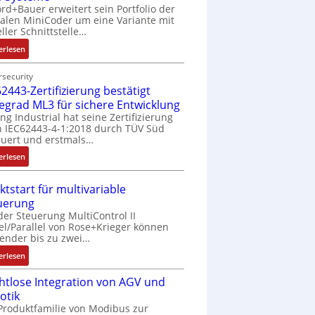
rd+Bauer erweitert sein Portfolio der
talen MiniCoder um eine Variante mit
eller Schnittstelle…
:
erlesen
E
i
security
2443-Zertifizierung bestätigt
n
f
fegrad ML3 für sichere Entwicklung
a
ing Industrial hat seine Zertifizierung
 IEC62443-4-1:2018 durch TÜV Süd
c
uert und erstmals…
h
e
:
erlesen
S
I
e
E
ktstart für multivariable
n
C
uerung
s
6
der Steuerung MultiControl II
o
2
el/Parallel von Rose+Krieger können
r
4
ender bis zu zwei…
-
4
:
erlesen
I
3
M
n
-
htlose Integration von AGV und
a
t
Z
otik
r
e
e
Produktfamilie von Modibus zur
k