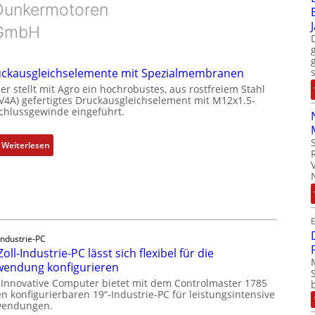
Dunkermotoren
GmbH
ckausgleichselemente mit Spezialmembranen
er stellt mit Agro ein hochrobustes, aus rostfreiem Stahl
(V4A) gefertigtes Druckausgleichselement mit M12x1.5-
chlussgewinde eingeführt.
:
Weiterlesen
D
r
u
c
k
E
a
Industrie-PC
u
Zoll-Industrie-PC lässt sich flexibel für die
s
endung konfigurieren
g
 Innovative Computer bietet mit dem Controlmaster 1785
l
n konfigurierbaren 19“-Industrie-PC für leistungsintensive
endungen.
e