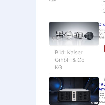
Dru
Kais
A4 
Ans
Bild: Kaiser
GmbH & Co
KG
19-
Anw
ICO
eine
Anw