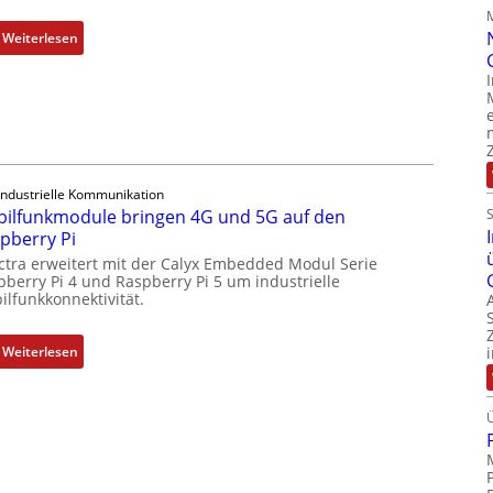
i
c
:
Weiterlesen
h
1
s
9
e
-
l
Z
e
o
m
l
Industrielle Kommunikation
e
l
ilfunkmodule bringen 4G und 5G auf den
n
-
pberry Pi
t
I
ctra erweitert mit der Calyx Embedded Modul Serie
e
n
pberry Pi 4 und Raspberry Pi 5 um industrielle
m
d
ilfunkkonnektivität.
i
u
t
s
:
Weiterlesen
S
t
M
p
r
o
e
i
b
z
e
i
i
-
l
a
P
f