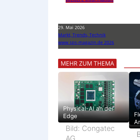
29. Mai 2026
Markt, Trends, Technik
www.sps-magazin.de 2026
MEHR ZUM THEMA
Physical-AI an der
Fl
Edge
Ar
Bild: Congatec
B
AG