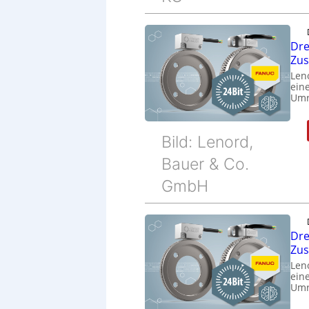
Dre
Zu
Len
eine
Umr
Bild: Lenord,
Bauer & Co.
GmbH
Dre
Zu
Len
eine
Umr