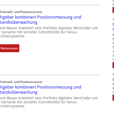
l
C
u
m
l
n
e
Drehzahl- und Positionssensor
ä
k
hgeber kombiniert Positionsmessung und
m
s
m
standsüberwachung
b
s
o
r
ord+Bauer erweitert sein Portfolio digitaler MiniCoder um
t
d
 Variante mit serieller Schnittstelle für Fanuc-
a
s
ichtersysteme.
u
n
i
l
e
c
e
:
Weiterlesen
n
h
b
D
f
r
r
l
i
e
e
n
h
x
g
g
i
e
e
b
Drehzahl- und Positionssensor
n
b
hgeber kombiniert Positionsmessung und
e
4
e
standsüberwachung
l
G
r
f
ord+Bauer erweitert sein Portfolio digitaler MiniCoder um
u
k
 Variante mit serieller Schnittstelle für Fanuc-
ü
ichtersysteme.
n
o
r
d
m
d