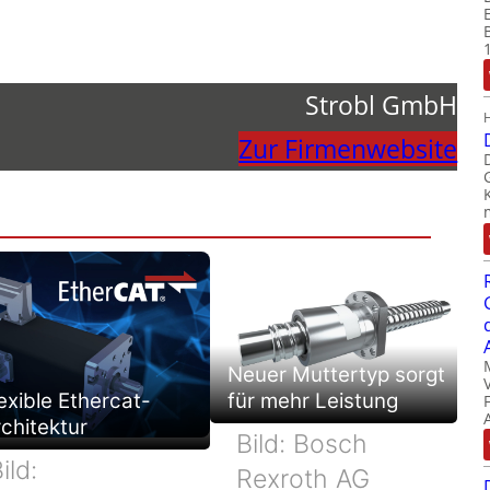
Strobl GmbH
Zur Firmenwebsite
Neuer Muttertyp sorgt
exible Ethercat-
für mehr Leistung
chitektur
Bild: Bosch
ild:
Rexroth AG