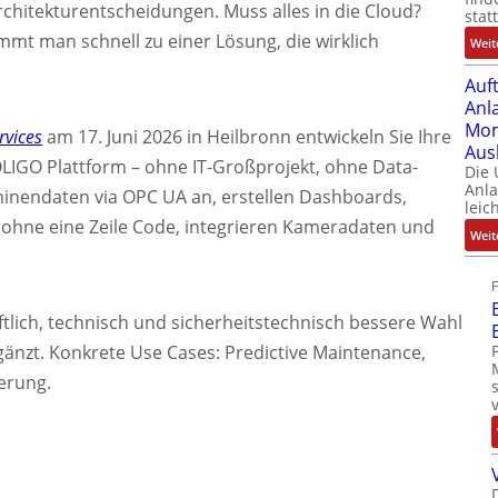
hitekturentscheidungen. Muss alles in die Cloud?
stat
mt man schnell zu einer Lösung, die wirklich
Weit
Auf
Anl
Mom
rvices
am 17. Juni 2026 in Heilbronn entwickeln Sie Ihre
Aus
LIGO Plattform – ohne IT-Großprojekt, ohne Data-
Die
Anl
hinendaten via OPC UA an, erstellen Dashboards,
leic
n ohne eine Zeile Code, integrieren Kameradaten und
Weit
ftlich, technisch und sicherheitstechnisch bessere Wahl
ergänzt. Konkrete Use Cases: Predictive Maintenance,
erung.