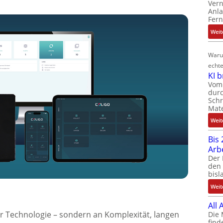
Ver
Anla
Fer
Weit
Waru
echte
KI 
Vom 
durc
Schr
Mate
Weit
Bis 
Arb
Der 
den 
bisl
Weit
All
er Technologie – sondern an Komplexität, langen
Die 
find