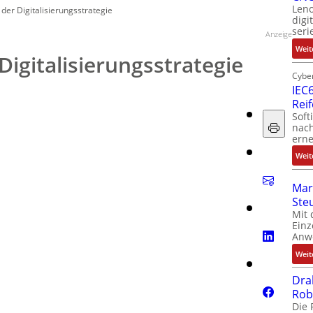
Leno
 der Digitalisierungsstrategie
digi
seri
Anzeige
Weit
Digitalisierungsstrategie
Cyber
IEC6
Rei
Soft
nach
erne
Weit
Mar
Ste
Mit 
Einz
Anw
Weit
Dra
Rob
Die 