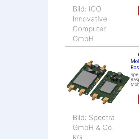
Bild: ICO
Innovative
Computer
GmbH
Mob
Ras
Spe
Ras
Mob
Bild: Spectra
GmbH & Co.
KG