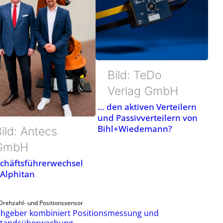
Bild: TeDo
Verlag GmbH
… den aktiven Verteilern
und Passivverteilern von
Bihl+Wiedemann?
ild: Antecs
GmbH
chäftsführerwechsel
 Alphitan
Drehzahl- und Positionssensor
hgeber kombiniert Positionsmessung und