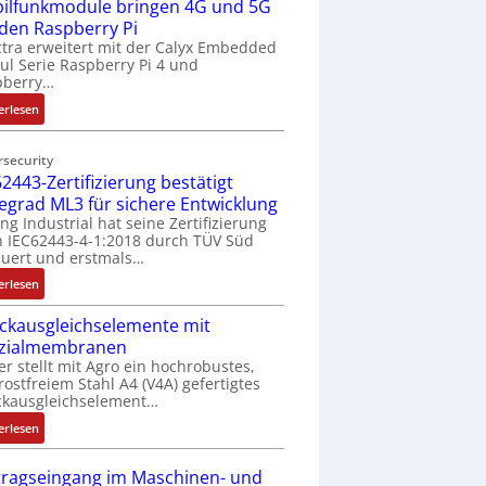
ilfunkmodule bringen 4G und 5G
-
Z
 den Raspberry Pi
o
tra erweitert mit der Calyx Embedded
l Serie Raspberry Pi 4 und
l
pberry…
l
-
:
erlesen
I
M
n
o
rsecurity
d
b
2443-Zertifizierung bestätigt
u
i
fegrad ML3 für sichere Entwicklung
s
l
ing Industrial hat seine Zertifizierung
t
f
 IEC62443-4-1:2018 durch TÜV Süd
r
u
uert und erstmals…
i
n
:
erlesen
e
k
I
-
m
ckausgleichselemente mit
E
P
o
zialmembranen
C
C
d
er stellt mit Agro ein hochrobustes,
6
l
u
rostfreiem Stahl A4 (V4A) gefertigtes
2
ä
l
ckausgleichselement…
4
s
e
:
4
erlesen
s
b
D
3
t
r
r
-
tragseingang im Maschinen- und
s
i