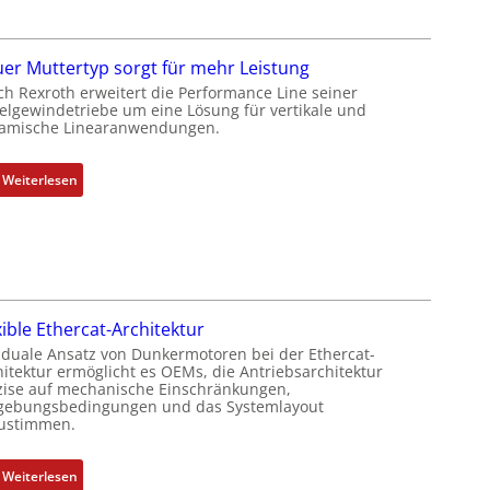
e
h
r
g
t
e
er Muttertyp sorgt für mehr Leistung
P
b
ch Rexroth erweitert die Performance Line seiner
o
e
elgewindetriebe um eine Lösung für vertikale und
amische Linearanwendungen.
s
r
i
k
t
o
:
Weiterlesen
i
m
N
o
b
e
n
i
u
s
n
e
m
i
r
e
e
M
xible Ethercat-Architektur
s
r
u
 duale Ansatz von Dunkermotoren bei der Ethercat-
s
t
t
hitektur ermöglicht es OEMs, die Antriebsarchitektur
u
P
t
zise auf mechanische Einschränkungen,
n
o
ebungsbedingungen und das Systemlayout
e
ustimmen.
g
s
r
u
i
t
n
t
:
Weiterlesen
y