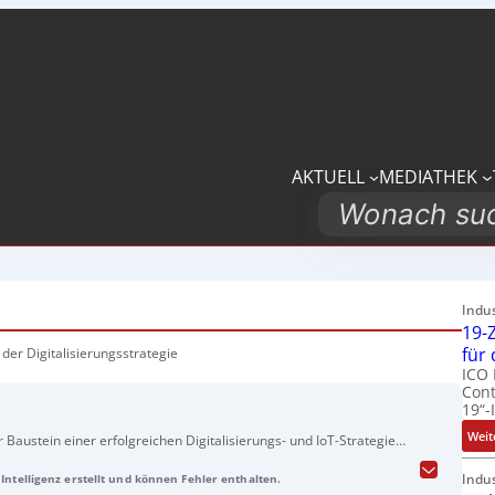
AKTUELL
MEDIATHEK
Search
Indu
19-Z
für
 der Digitalisierungsstrategie
ICO 
Cont
19“-
Weit
 Baustein einer erfolgreichen Digitalisierungs- und IoT-Strategie
mnach weniger an der Technik als an Komplexität, langen
Indu
Intelligenz erstellt und können Fehler enthalten.
ntscheidungen – etwa der Frage, was in die Cloud muss und was