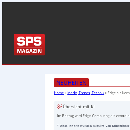
NEUHEITEN
Home
»
Markt, Trends, Technik
»
Edge als Kern
Übersicht mit KI
Im Beitrag wird Edge-Computing als zentraler
vorgestellt. Viele IoT-Projekte scheitern de
* Diese Inhalte wurden mithilfe von Künstlicher 
Umsetzungszeiten und unklaren Architekture