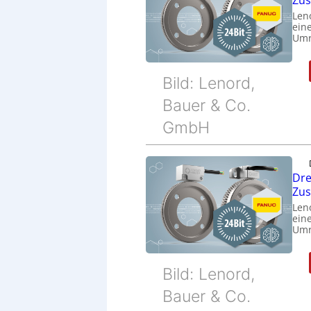
Zu
Len
eine
Umr
Bild: Lenord,
Bauer & Co.
GmbH
Dre
Zu
Len
eine
Umr
Bild: Lenord,
Bauer & Co.