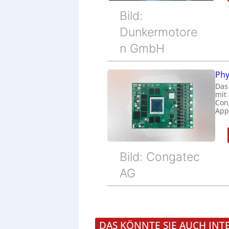
Bild:
Dunkermotore
n GmbH
Phy
Das
mit
Cong
Appl
Bild: Congatec
AG
DAS KÖNNTE SIE AUCH INT