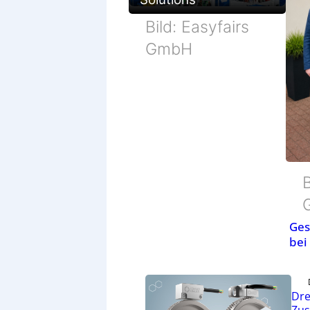
Bild: Easyfairs
GmbH
B
Ges
bei
Dre