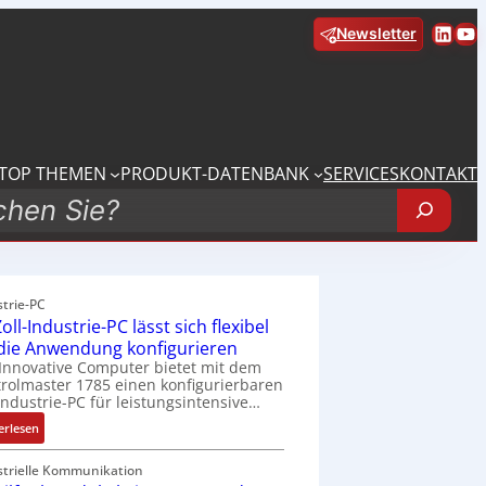
Linke
Yo
Newsletter
TOP THEMEN
PRODUKT-DATENBANK
SERVICES
KONTAKT
strie-PC
oll-Industrie-PC lässt sich flexibel
 die Anwendung konfigurieren
Innovative Computer bietet mit dem
rolmaster 1785 einen konfigurierbaren
Industrie-PC für leistungsintensive…
:
erlesen
1
9
strielle Kommunikation