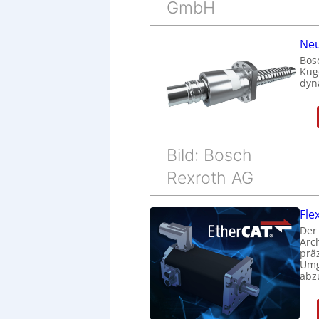
GmbH
Neu
Bos
Kug
dyn
Bild: Bosch
Rexroth AG
Fle
Der
Arc
prä
Umg
abz