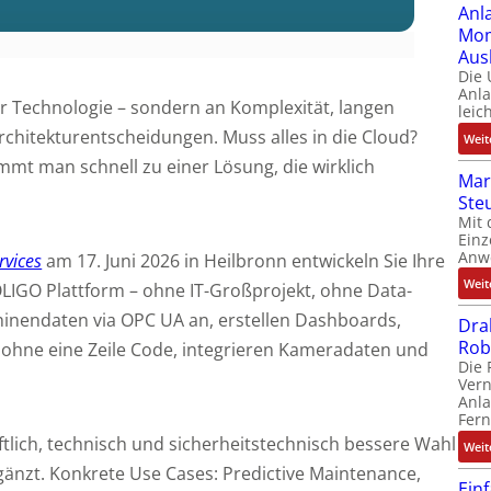
Anl
Mom
Aus
Die
Anl
er Technologie – sondern an Komplexität, langen
leic
chitekturentscheidungen. Muss alles in die Cloud?
Weit
mt man schnell zu einer Lösung, die wirklich
Mar
Ste
Mit 
Einz
Anw
rvices
am 17. Juni 2026 in Heilbronn entwickeln Sie Ihre
Weit
LIGO Plattform – ohne IT-Großprojekt, ohne Data-
hinendaten via OPC UA an, erstellen Dashboards,
Dra
Rob
n ohne eine Zeile Code, integrieren Kameradaten und
Die 
Ver
Anla
Fer
ftlich, technisch und sicherheitstechnisch bessere Wahl
Weit
ergänzt. Konkrete Use Cases: Predictive Maintenance,
Ein