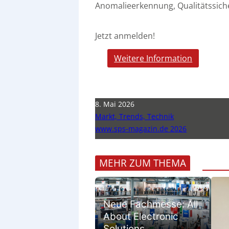
Anomalieerkennung, Qualitätssich
Jetzt anmelden!
Weitere Information
8. Mai 2026
Markt, Trends, Technik
www.sps-magazin.de 2026
MEHR ZUM THEMA
Neue Fachmesse: All
About Electronic
Solutions