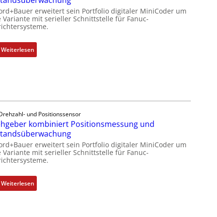
standsüberwachung
ord+Bauer erweitert sein Portfolio digitaler MiniCoder um
 Variante mit serieller Schnittstelle für Fanuc-
ichtersysteme.
:
Weiterlesen
D
r
e
h
g
e
Drehzahl- und Positionssensor
b
hgeber kombiniert Positionsmessung und
e
standsüberwachung
r
ord+Bauer erweitert sein Portfolio digitaler MiniCoder um
k
 Variante mit serieller Schnittstelle für Fanuc-
ichtersysteme.
o
m
b
:
Weiterlesen
i
D
n
r
i
e