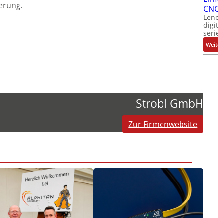
erung.
CNC
Leno
digi
seri
Weit
Strobl GmbH
Zur Firmenwebsite