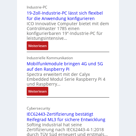
h
h
Industrie-PC
i
y
19-Zoll-Industrie-PC lässt sich flexibel
t
s
für die Anwendung konfigurieren
e
i
ICO Innovative Computer bietet mit dem
k
Controlmaster 1785 einen
c
konfigurierbaren 19“-Industrie-PC für
t
a
leistungsintensive…
u
l
:
Weiterlesen
r
-
1
A
9
Industrielle Kommunikation
I
-
Mobilfunkmodule bringen 4G und 5G
a
auf den Raspberry Pi
Z
Spectra erweitert mit der Calyx
n
o
Embedded Modul Serie Raspberry Pi 4
l
d
und Raspberry…
l
e
:
Weiterlesen
-
r
M
I
E
o
n
d
Cybersecurity
b
d
g
IEC62443-Zertifizierung bestätigt
i
u
e
Reifegrad ML3 für sichere Entwicklung
l
s
Softing Industrial hat seine
f
t
Zertifizierung nach IEC62443-4-1:2018
u
r
durch TÜV Süd erneuert und erstmals…