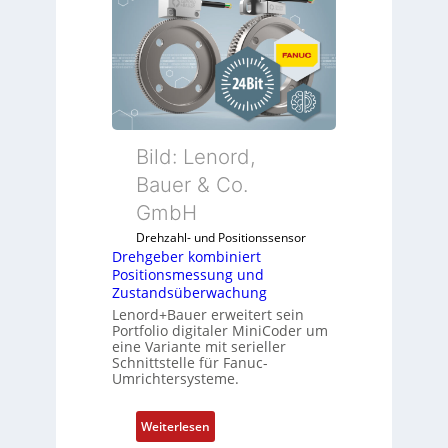
e
h
g
e
b
e
r
k
Bild: Lenord,
o
Bauer & Co.
m
GmbH
b
i
Drehzahl- und Positionssensor
n
Drehgeber kombiniert
Positionsmessung und
i
Zustandsüberwachung
e
Lenord+Bauer erweitert sein
r
Portfolio digitaler MiniCoder um
t
eine Variante mit serieller
P
Schnittstelle für Fanuc-
Umrichtersysteme.
o
s
i
:
Weiterlesen
t
D