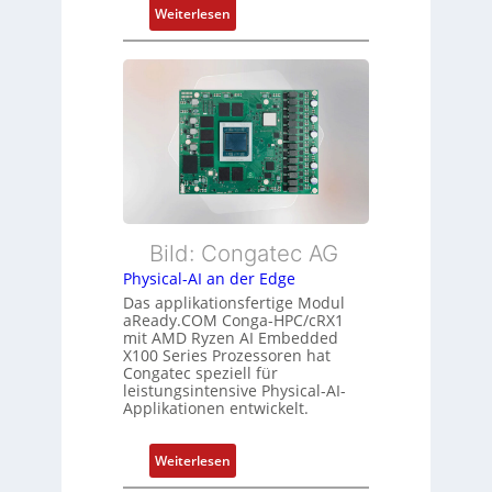
n
:
Weiterlesen
e
d
F
h
s
l
r
ü
e
L
b
x
e
e
i
i
r
b
s
w
l
t
a
e
u
c
E
n
h
t
Bild: Congatec AG
g
u
h
Physical-AI an der Edge
n
e
Das applikationsfertige Modul
g
r
aReady.COM Conga-HPC/cRX1
c
mit AMD Ryzen AI Embedded
X100 Series Prozessoren hat
a
Congatec speziell für
t
leistungsintensive Physical-AI-
-
Applikationen entwickelt.
A
r
:
Weiterlesen
c
P