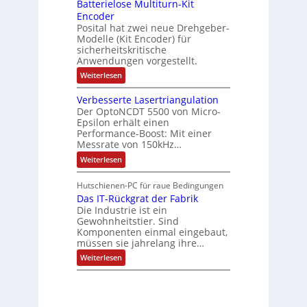
e
Batterielose Multiturn-Kit
o
s
f
r
o
Encoder
n
h
r
t
Posital hat zwei neue Drehgeber-
g
ä
l
e
Modelle (Kit Encoder) für
l
o
e
sicherheitskritische
t
s
w
S
Anwendungen vorgestellt.
e
ä
c
F
:
Weiterlesen
h
a
h
B
u
n
l
a
t
g
Verbesserte Lasertriangulation
t
t
z
s
Der OptoNCDT 5500 von Micro-
t
l
c
Epsilon erhält einen
e
a
h
Performance-Boost: Mit einer
r
c
a
i
Messrate von 150kHz…
k
l
e
b
t
:
Weiterlesen
l
e
u
V
o
s
n
e
s
c
Hutschienen-PC für raue Bedingungen
g
r
e
h
Das IT-Rückgrat der Fabrik
b
M
i
e
Die Industrie ist ein
u
c
s
l
Gewohnheitstier. Sind
h
s
t
Komponenten einmal eingebaut,
t
e
i
müssen sie jahrelang ihre…
u
r
t
n
t
:
u
Weiterlesen
g
e
D
r
f
L
a
n
ü
a
s
-
r
s
I
K
r
e
T
i