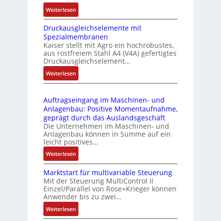
n
i
:
Weiterlesen
k
e
I
m
-
Druckausgleichselemente mit
E
o
P
Spezialmembranen
C
d
C
Kaiser stellt mit Agro ein hochrobustes,
6
u
l
aus rostfreiem Stahl A4 (V4A) gefertigtes
2
l
ä
Druckausgleichselement…
4
e
s
:
Weiterlesen
4
b
s
D
3
r
t
r
-
i
s
Auftragseingang im Maschinen- und
u
Z
n
i
Anlagenbau: Positive Momentaufnahme,
c
e
g
c
geprägt durch das Auslandsgeschäft
k
r
e
h
Die Unternehmen im Maschinen- und
a
t
Anlagenbau können in Summe auf ein
n
f
u
i
leicht positives…
4
l
s
f
G
e
:
Weiterlesen
g
i
u
x
A
l
z
n
i
Marktstart für multivariable Steuerung
u
e
i
Mit der Steuerung MultiControl II
d
b
f
i
e
Einzel/Parallel von Rose+Krieger können
5
e
t
c
Anwender bis zu zwei…
r
G
l
r
h
u
a
:
Weiterlesen
f
a
s
n
u
M
ü
g