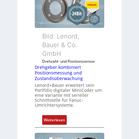
Bild: Lenord,
Bauer & Co.
GmbH
Drehzahl- und Positionssensor
Drehgeber kombiniert
Positionsmessung und
Zustandsüberwachung
Lenord+Bauer erweitert sein
Portfolio digitaler MiniCoder um
eine Variante mit serieller
Schnittstelle für Fanuc-
Umrichtersysteme.
:
Weiterlesen
D
r