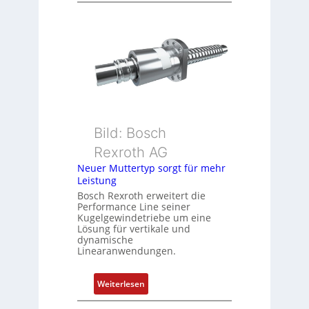
i
r
o
e
n
h
s
g
m
e
e
b
s
e
s
r
u
k
Bild: Bosch
n
o
Rexroth AG
g
m
Neuer Muttertyp sorgt für mehr
u
b
Leistung
n
i
Bosch Rexroth erweitert die
d
n
Performance Line seiner
Z
i
Kugelgewindetriebe um eine
u
Lösung für vertikale und
e
dynamische
s
r
Linearanwendungen.
t
t
a
P
:
Weiterlesen
n
o
N
d
s