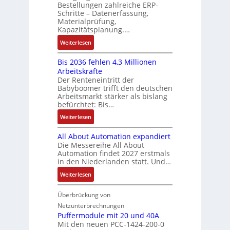
ä
Bestellungen zahlreiche ERP-
r
t
s
N
Schritte – Datenerfassung,
f
t
a
:
C
Materialprüfung,
t
r
u
Q
Kapazitätsplanung.…
-
s
i
f
2
S
:
f
Weiterlesen
e
n
-
y
K
ü
b
a
E
s
Bis 2036 fehlen 4,3 Millionen
I
h
s
h
r
t
Arbeitskräfte
b
r
-
m
g
e
Der Renteneintritt der
r
e
u
e
Babyboomer trifft den deutschen
e
m
a
r
n
,
Arbeitsmarkt stärker als bislang
b
e
u
z
d
befürchtet: Bis…
g
n
c
u
M
e
i
:
Weiterlesen
h
m
a
p
s
B
t
V
r
r
All About Automation expandiert
s
i
S
o
k
ä
Die Messereihe All About
e
s
t
r
e
Automation findet 2027 erstmals
g
b
2
r
s
in den Niederlanden statt. Und…
t
t
e
0
u
t
i
d
:
Weiterlesen
s
3
k
a
n
u
A
t
6
t
n
g
r
l
Überbrückung von
ä
f
u
d
l
c
l
t
e
Netzunterbrechnungen
r
d
e
h
A
i
h
Puffermodule mit 20 und 40A
e
i
d
b
Mit den neuen PCC-1424-200-0
g
l
s