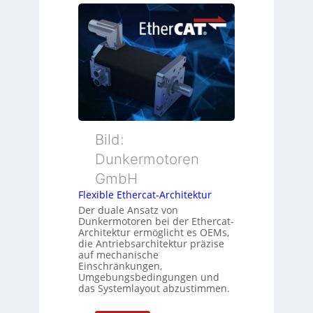
e
s
i
u
ü
t
e
b
i
r
e
o
M
r
n
u
w
s
t
a
m
t
c
e
e
h
s
r
Bild:
u
s
t
n
u
Dunkermotoren
y
g
n
GmbH
p
g
s
Flexible Ethercat-Architektur
u
o
Der duale Ansatz von
n
Dunkermotoren bei der Ethercat-
r
d
Architektur ermöglicht es OEMs,
g
die Antriebsarchitektur präzise
Z
t
auf mechanische
u
Einschränkungen,
f
s
Umgebungsbedingungen und
ü
das Systemlayout abzustimmen.
t
r
a
m