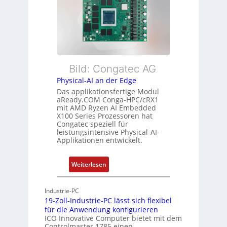
x
e
e
i
i
r
b
s
w
l
t
a
e
u
c
E
n
h
t
Bild: Congatec AG
g
u
h
Physical-AI an der Edge
n
e
Das applikationsfertige Modul
g
r
aReady.COM Conga-HPC/cRX1
c
mit AMD Ryzen AI Embedded
X100 Series Prozessoren hat
a
Congatec speziell für
t
leistungsintensive Physical-AI-
-
Applikationen entwickelt.
A
r
:
Weiterlesen
c
P
h
h
Industrie-PC
i
y
19-Zoll-Industrie-PC lässt sich flexibel
t
s
für die Anwendung konfigurieren
e
i
ICO Innovative Computer bietet mit dem
k
Controlmaster 1785 einen