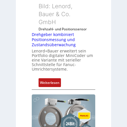
Bild: Lenord,
Bauer & Co.
GmbH
Drehzahl- und Positionssensor
Drehgeber kombiniert
Positionsmessung und
Zustandsüberwachung
Lenord+Bauer erweitert sein
Portfolio digitaler MiniCoder um
eine Variante mit serieller
Schnittstelle für Fanuc-
Umrichtersysteme.
:
Weiterlesen
D
r
e
h
g
e
b