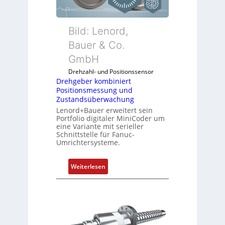
e
r
k
Bild: Lenord,
o
Bauer & Co.
m
GmbH
b
i
Drehzahl- und Positionssensor
n
Drehgeber kombiniert
Positionsmessung und
i
Zustandsüberwachung
e
Lenord+Bauer erweitert sein
r
Portfolio digitaler MiniCoder um
t
eine Variante mit serieller
P
Schnittstelle für Fanuc-
Umrichtersysteme.
o
s
i
:
Weiterlesen
t
D
i
r
o
e
n
h
s
g