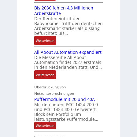
K
ü
b
a
E
s
Bis 2036 fehlen 4,3 Millionen
I
h
s
h
r
t
Arbeitskräfte
b
r
-
m
g
e
Der Renteneintritt der
r
e
u
e
Babyboomer trifft den deutschen
e
m
a
r
n
,
Arbeitsmarkt stärker als bislang
b
e
u
z
d
befürchtet: Bis…
g
n
c
u
M
e
i
:
Weiterlesen
h
m
a
p
s
B
t
V
r
r
All About Automation expandiert
s
i
S
o
k
ä
Die Messereihe All About
e
s
t
r
e
Automation findet 2027 erstmals
g
b
2
r
s
in den Niederlanden statt. Und…
t
t
e
0
u
t
i
d
:
Weiterlesen
s
3
k
a
n
u
A
t
6
t
n
g
r
l
Überbrückung von
ä
f
u
d
l
c
l
t
e
Netzunterbrechnungen
r
d
e
h
A
i
h
Puffermodule mit 20 und 40A
e
i
d
b
Mit den neuen PCC-1424-200-0
g
l
s
t
a
und PCC-1424-400-0 erweitert
o
e
e
V
Block sein Portfolio um
e
s
u
n
n
D
leistungsstarke Puffermodule…
r
A
t
J
4
M
:
b
Weiterlesen
u
A
a
,
P
A
e
s
u
h
3
u
E