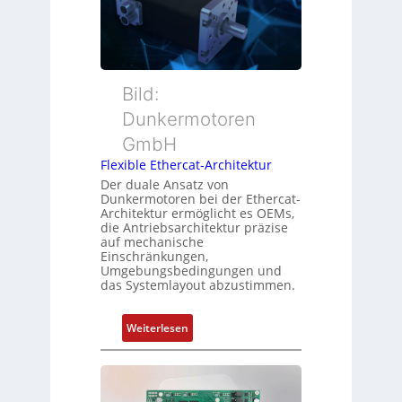
n
u
w
s
t
a
m
t
c
e
e
h
s
r
Bild:
u
s
t
n
u
Dunkermotoren
y
g
n
GmbH
p
g
s
Flexible Ethercat-Architektur
u
o
Der duale Ansatz von
n
Dunkermotoren bei der Ethercat-
r
d
Architektur ermöglicht es OEMs,
g
die Antriebsarchitektur präzise
Z
t
auf mechanische
u
Einschränkungen,
f
s
Umgebungsbedingungen und
ü
das Systemlayout abzustimmen.
t
r
a
m
n
:
Weiterlesen
e
d
F
h
s
l
r
ü
e
L
b