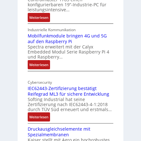
c
konfigurierbaren 19“-Industrie-PC für
t
a
leistungsintensive…
u
l
:
Weiterlesen
r
-
1
A
9
Industrielle Kommunikation
I
-
Mobilfunkmodule bringen 4G und 5G
a
auf den Raspberry Pi
Z
Spectra erweitert mit der Calyx
n
o
Embedded Modul Serie Raspberry Pi 4
l
d
und Raspberry…
l
e
:
Weiterlesen
-
r
M
I
E
o
n
d
Cybersecurity
b
d
g
IEC62443-Zertifizierung bestätigt
i
u
e
Reifegrad ML3 für sichere Entwicklung
l
s
Softing Industrial hat seine
f
t
Zertifizierung nach IEC62443-4-1:2018
u
r
durch TÜV Süd erneuert und erstmals…
n
i
:
Weiterlesen
k
e
I
m
-
Druckausgleichselemente mit
E
o
P
Spezialmembranen
C
d
C
Kaiser stellt mit Agro ein hochrobustes,
6