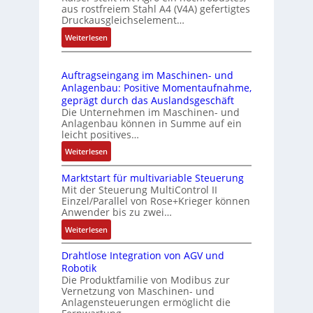
u
l
aus rostfreiem Stahl A4 (V4A) gefertigtes
2
l
ä
Druckausgleichselement…
4
e
s
:
Weiterlesen
4
b
s
D
3
r
t
r
-
i
s
Auftragseingang im Maschinen- und
u
Z
n
i
Anlagenbau: Positive Momentaufnahme,
c
e
g
c
geprägt durch das Auslandsgeschäft
k
r
e
h
Die Unternehmen im Maschinen- und
a
t
Anlagenbau können in Summe auf ein
n
f
u
i
leicht positives…
4
l
s
f
G
e
:
Weiterlesen
g
i
u
x
A
l
z
n
i
Marktstart für multivariable Steuerung
u
e
i
Mit der Steuerung MultiControl II
d
b
f
i
e
Einzel/Parallel von Rose+Krieger können
5
e
t
c
Anwender bis zu zwei…
r
G
l
r
h
u
a
:
Weiterlesen
f
a
s
n
u
M
ü
g
e
g
Drahtlose Integration von AGV und
f
a
r
s
l
b
Robotik
d
r
d
e
e
e
Die Produktfamilie von Modibus zur
e
k
i
i
m
Vernetzung von Maschinen- und
s
n
t
e
n
Anlagensteuerungen ermöglicht die
e
t
R
s
A
g