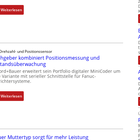
:
Weiterlesen
D
r
e
h
g
e
Drehzahl- und Positionssensor
b
hgeber kombiniert Positionsmessung und
e
standsüberwachung
r
ord+Bauer erweitert sein Portfolio digitaler MiniCoder um
k
 Variante mit serieller Schnittstelle für Fanuc-
ichtersysteme.
o
m
b
:
Weiterlesen
i
D
n
r
i
e
e
h
r
g
t
e
er Muttertyp sorgt für mehr Leistung