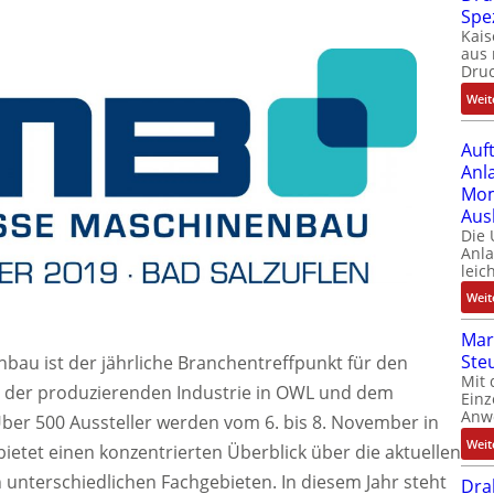
Spe
Kais
aus 
Dru
Weit
Auf
Anl
Mom
Aus
Die
Anl
leic
Weit
Mar
Ste
bau ist der jährliche Branchentreffpunkt für den
Mit 
 der produzierenden Industrie in OWL und dem
Einz
Anw
r 500 Aussteller werden vom 6. bis 8. November in
Weit
bietet einen konzentrierten Überblick über die aktuellen
unterschiedlichen Fachgebieten. In diesem Jahr steht
Dra