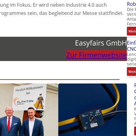
Rob
ung im Fokus. Er wird neben Industrie 4.0 auch
Die 
grammes sein, das begleitend zur Messe stattfindet.
Ver
Anla
Fer
Weit
Easyfairs GmbH
Ein
CNC
Zur Firmenwebsite
Leno
digi
seri
Weit