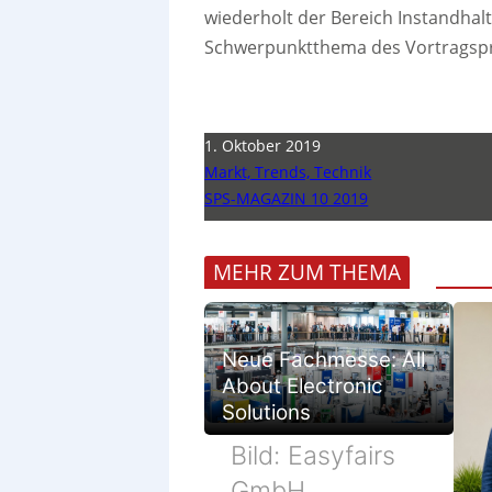
wiederholt der Bereich Instandhalt
Schwerpunktthema des Vortragspro
1. Oktober 2019
Markt, Trends, Technik
SPS-MAGAZIN 10 2019
MEHR ZUM THEMA
Neue Fachmesse: All
About Electronic
Solutions
Bild: Easyfairs
GmbH