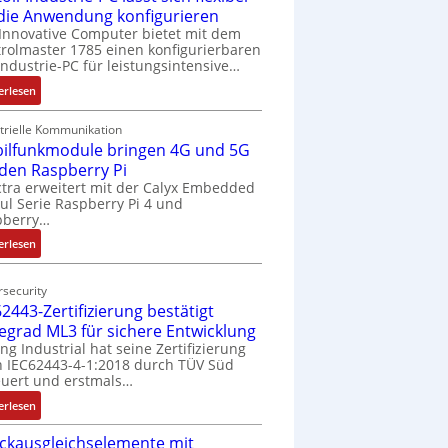
 die Anwendung konfigurieren
Innovative Computer bietet mit dem
rolmaster 1785 einen konfigurierbaren
Industrie-PC für leistungsintensive…
:
erlesen
1
9
trielle Kommunikation
ilfunkmodule bringen 4G und 5G
-
Z
 den Raspberry Pi
o
tra erweitert mit der Calyx Embedded
l Serie Raspberry Pi 4 und
l
pberry…
l
-
:
erlesen
I
M
n
o
security
d
b
2443-Zertifizierung bestätigt
u
i
fegrad ML3 für sichere Entwicklung
s
l
ing Industrial hat seine Zertifizierung
t
f
 IEC62443-4-1:2018 durch TÜV Süd
r
u
uert und erstmals…
i
n
:
erlesen
e
k
I
-
m
ckausgleichselemente mit
E