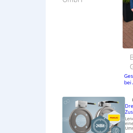
B
Ges
bei
Dre
Zu
Len
eine
Umr