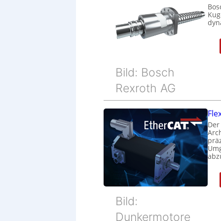
Bos
Kug
dyn
Bild: Bosch
Rexroth AG
Fle
Der
Arc
prä
Umg
abz
Bild:
Dunkermotore