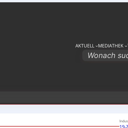
AKTUELL
MEDIATHEK
Search
Indus
19-Z