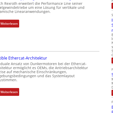
P
b
ch Rexroth erweitert die Performance Line seiner
o
e
elgewindetriebe um eine Lösung für vertikale und
amische Linearanwendungen.
s
r
i
k
t
o
:
Weiterlesen
i
m
N
o
b
e
n
i
u
s
n
e
m
i
r
e
e
M
xible Ethercat-Architektur
s
r
u
 duale Ansatz von Dunkermotoren bei der Ethercat-
s
t
t
hitektur ermöglicht es OEMs, die Antriebsarchitektur
u
P
t
zise auf mechanische Einschränkungen,
n
o
ebungsbedingungen und das Systemlayout
e
ustimmen.
g
s
r
u
i
t
n
t
:
Weiterlesen
y
d
i
F
p
Z
o
l
s
u
n
e
o
s
s
x