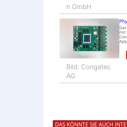
n GmbH
Phy
Das
mit
Cong
Appl
Bild: Congatec
AG
DAS KÖNNTE SIE AUCH INTE