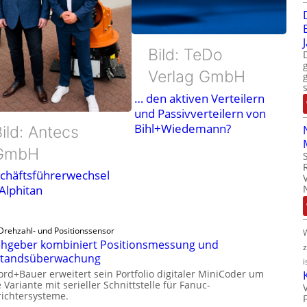
Bild: TeDo
Verlag GmbH
… den aktiven Verteilern
und Passivverteilern von
Bihl+Wiedemann?
ild: Antecs
GmbH
chäftsführerwechsel
 Alphitan
Drehzahl- und Positionssensor
hgeber kombiniert Positionsmessung und
standsüberwachung
i
ord+Bauer erweitert sein Portfolio digitaler MiniCoder um
 Variante mit serieller Schnittstelle für Fanuc-
ichtersysteme.