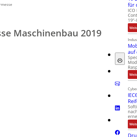
für
ermesse
ICO 
Cont
19“-
Weit
sse Maschinenbau 2019
Indus
Mob
auf
Spec
Modu
Ras
Weit
Cyber
IEC6
Rei
Soft
nach
erne
Weit
Dru