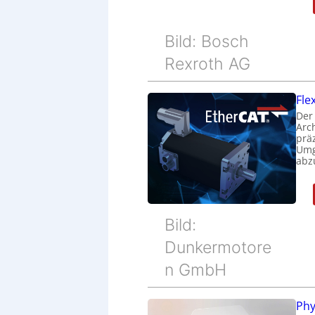
Bild: Bosch
Rexroth AG
Fle
Der
Arc
prä
Umg
abz
Bild:
Dunkermotore
n GmbH
Phy