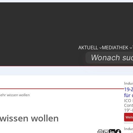
AKTUELL
MEDIATHEK
Search
Indu
19-Z
für
 mehr wissen wollen
ICO 
Cont
19“-
 wissen wollen
Weit
Indu