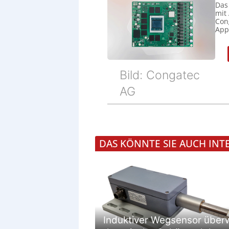
Das
mit
Cong
Appl
Bild: Congatec
AG
DAS KÖNNTE SIE AUCH INT
Induktiver Wegsensor über