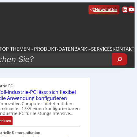
Linke
Yo
Newsletter
TOP THEMEN
PRODUKT-DATENBANK
SERVICES
KONTAKT
strie-PC
oll-Industrie-PC lässt sich flexibel
 die Anwendung konfigurieren
Innovative Computer bietet mit dem
rolmaster 1785 einen konfigurierbaren
Industrie-PC für leistungsintensive…
:
erlesen
1
9
strielle Kommunikation