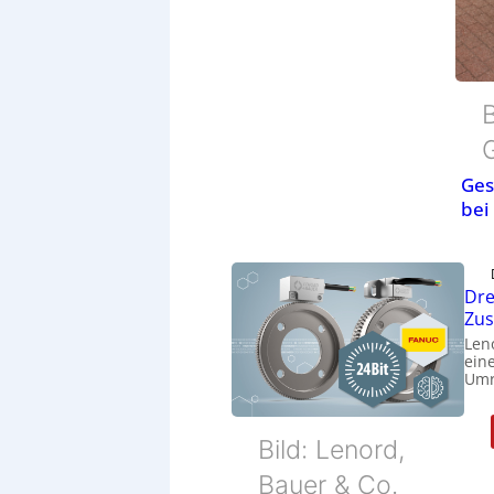
B
Ges
bei
Dre
Zu
Len
eine
Umr
Bild: Lenord,
Bauer & Co.