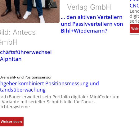
CNC
Verlag GmbH
Leno
digi
… den aktiven Verteilern
seri
und Passivverteilern von
Weit
Bihl+Wiedemann?
ild: Antecs
GmbH
chäftsführerwechsel
 Alphitan
Drehzahl- und Positionssensor
hgeber kombiniert Positionsmessung und
standsüberwachung
ord+Bauer erweitert sein Portfolio digitaler MiniCoder um
 Variante mit serieller Schnittstelle für Fanuc-
ichtersysteme.
:
Weiterlesen
D
r