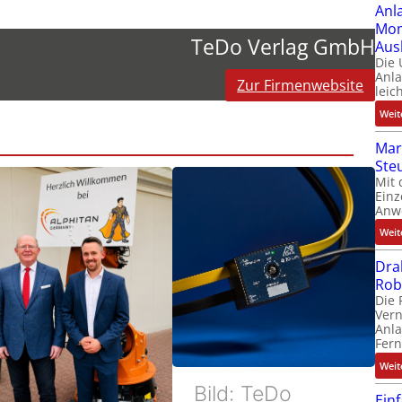
Anl
Mom
TeDo Verlag GmbH
Aus
Die
Anl
Zur Firmenwebsite
leic
Weit
Mar
Ste
Mit 
Einz
Anw
Weit
Dra
Rob
Die 
Ver
Anla
Fer
Weit
Bild: TeDo
Ein