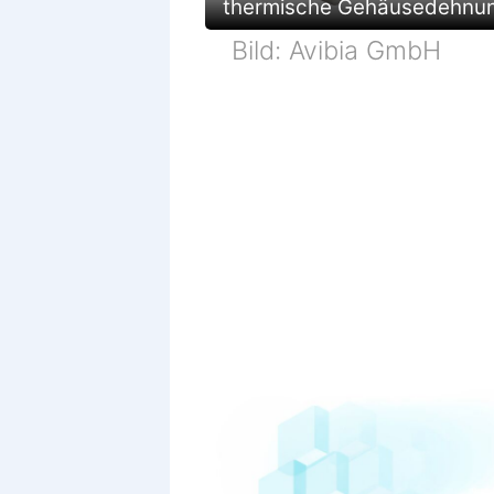
thermische Gehäusedehnu
Bild: Avibia GmbH