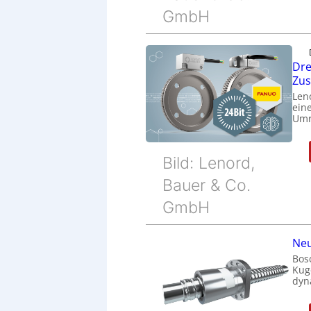
GmbH
Dre
Zu
Len
eine
Umr
Bild: Lenord,
Bauer & Co.
GmbH
Neu
Bos
Kug
dyn