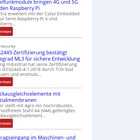
ilfunkmodule bringen 4G und 5G
-
Z
 den Raspberry Pi
o
tra erweitert mit der Calyx Embedded
l Serie Raspberry Pi 4 und
l
pberry…
l
-
:
erlesen
I
M
n
o
rsecurity
d
b
2443-Zertifizierung bestätigt
u
i
fegrad ML3 für sichere Entwicklung
s
l
ing Industrial hat seine Zertifizierung
t
f
 IEC62443-4-1:2018 durch TÜV Süd
r
u
uert und erstmals…
i
n
:
erlesen
e
k
I
-
m
ckausgleichselemente mit
E
P
o
zialmembranen
C
C
d
er stellt mit Agro ein hochrobustes,
6
l
u
rostfreiem Stahl A4 (V4A) gefertigtes
2
ä
l
ckausgleichselement…
4
s
e
:
4
erlesen
s
b
D
3
t
r
r
-
tragseingang im Maschinen- und
s
i