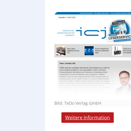
Bild: TeDo Verlag GmbH
Weitere Information