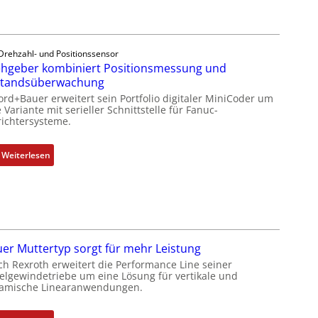
e
h
g
e
Drehzahl- und Positionssensor
b
hgeber kombiniert Positionsmessung und
e
standsüberwachung
r
ord+Bauer erweitert sein Portfolio digitaler MiniCoder um
k
 Variante mit serieller Schnittstelle für Fanuc-
ichtersysteme.
o
m
b
:
Weiterlesen
i
D
n
r
i
e
e
h
r
g
t
e
er Muttertyp sorgt für mehr Leistung
P
b
ch Rexroth erweitert die Performance Line seiner
o
e
elgewindetriebe um eine Lösung für vertikale und
amische Linearanwendungen.
s
r
i
k
t