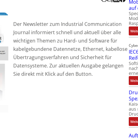
Mob
auf
Spec
Modu
Ras
Der Newsletter zum Industrial Communication
Weit
Journal informiert schnell und aktuell über alle
wichtigen Themen zu Hard- und Software für
Cybe
kabelgebundene Datennetze, Ethernet, kabellose
IEC6
Übertragungsverfahren und Sicherheit für
Rei
Soft
Datensysteme. Zur aktuellen Ausgabe gelangen
nach
erne
Sie direkt mit Klick auf den Button.
Weit
Dru
Spe
Kais
aus 
Dru
Weit
Auf