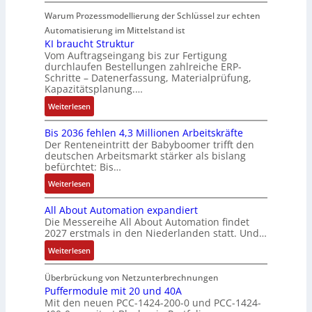
a
N
n
l
e
h
t
d
u
e
g
Warum Prozessmodellierung der Schlüssel zur echten
t
r
n
i
R
:
u
S
Automatisierung im Mittelstand ist
e
i
o
o
P
e
y
KI braucht Struktur
E
k
n
b
o
r
Vom Auftragseingang bis zur Fertigung
s
n
-
i
o
durchlaufen Bestellungen zahlreiche ERP-
s
V
t
t
G
Schritte – Datenerfassung, Materialprüfung,
n
t
i
e
è
w
e
Kapazitätsplanung.…
F
i
t
r
m
i
s
a
k
:
Weiterlesen
i
t
e
c
c
n
K
v
r
s
k
h
u
Bis 2036 fehlen 4,3 Millionen Arbeitskräfte
I
e
i
:
l
ä
c
Der Renteneintritt der Babyboomer trifft den
b
M
e
Q
u
f
deutschen Arbeitsmarkt stärker als bislang
C
r
o
b
2
n
t
befürchtet: Bis…
N
a
m
s
-
g
s
C
:
Weiterlesen
u
e
-
E
f
-
B
c
n
u
r
ü
All About Automation expandiert
S
i
h
t
n
g
h
Die Messereihe All About Automation findet
y
s
t
a
d
e
r
2027 erstmals in den Niederlanden statt. Und…
s
2
S
u
M
b
e
t
0
:
Weiterlesen
t
f
a
n
r
e
3
A
r
n
r
i
z
m
6
l
Überbrückung von Netzunterbrechnungen
u
a
k
s
u
e
f
l
Puffermodule mit 20 und 40A
k
h
e
s
m
Mit den neuen PCC-1424-200-0 und PCC-1424-
e
A
t
m
t
e
V