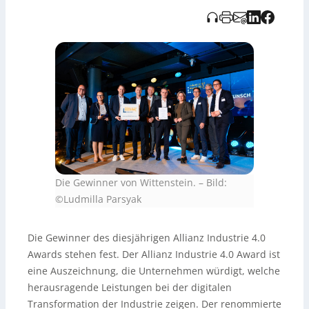
es die Installation in der Automatisierungstechnik durch
visuelle Navigation und automatische Dokumentation
vereinfacht. Wittenstein integriert durch einen
digitalen
Zwilling
seine Prozesse von Produktentwicklung bis
Kundenanforderungen, was die Flexibilität erhöht und
Fehler reduziert. Diese Lösungen nutzen offene
Standards zur besseren Vernetzung mit Partnern.
Die Gewinner von Wittenstein.
–
Bild:
©Ludmilla Parsyak
Die Gewinner des diesjährigen Allianz Industrie 4.0
Awards stehen fest. Der Allianz Industrie 4.0 Award ist
eine Auszeichnung, die Unternehmen würdigt, welche
herausragende Leistungen bei der digitalen
Transformation der Industrie zeigen. Der renommierte