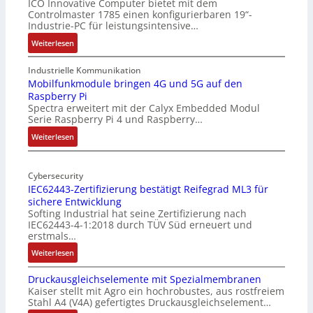
ICO Innovative Computer bietet mit dem
Controlmaster 1785 einen konfigurierbaren 19“-
Industrie-PC für leistungsintensive…
:
Weiterlesen
1
9
Industrielle Kommunikation
-
Mobilfunkmodule bringen 4G und 5G auf den
Raspberry Pi
Z
Spectra erweitert mit der Calyx Embedded Modul
o
Serie Raspberry Pi 4 und Raspberry…
l
l
:
Weiterlesen
-
M
I
o
n
Cybersecurity
b
IEC62443-Zertifizierung bestätigt Reifegrad ML3 für
d
i
sichere Entwicklung
u
l
Softing Industrial hat seine Zertifizierung nach
s
f
IEC62443-4-1:2018 durch TÜV Süd erneuert und
t
u
erstmals…
r
n
:
Weiterlesen
i
k
I
e
m
Druckausgleichselemente mit Spezialmembranen
E
-
o
Kaiser stellt mit Agro ein hochrobustes, aus rostfreiem
C
P
d
Stahl A4 (V4A) gefertigtes Druckausgleichselement…
6
C
u