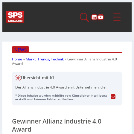
LinkedIn
YouTube
NEWS
Home
»
Markt, Trends, Technik
»
Gewinner Allianz Industrie 4.0
Award
Übersicht mit KI
Der Allianz Industrie 4.0 Award ehrt Unternehmen, die
herausragende digitale Transformationen in der
* Diese Inhalte wurden mithilfe von Künstlicher Intelligenz
Industrie vorantreiben. Zu den Gewinnern gehört Lab e-
erstellt und können Fehler enthalten.
Canvan, das ein
IIoT-Service
entwickelt hat, um ein
effizientes digitales Bestandsmanagement von
Kabeltrommeln zu ermöglichen, was zu
Gewinner Allianz Industrie 4.0
Verbesserungen in der Produktionsplanung, Logistik und
Reduktion des CO2-Fußabdrucks führt.
Uconn X
bietet
Award
eine innovative Lösung gegen Fachkräftemangel, indem