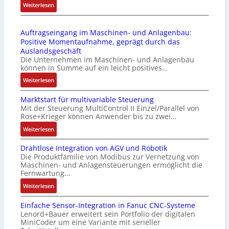
2
:
Weiterlesen
l
l
4
D
ä
e
4
r
s
b
Auftragseingang im Maschinen- und Anlagenbau:
3
u
s
r
Positive Momentaufnahme, geprägt durch das
-
c
t
i
Auslandsgeschäft
Z
k
s
n
Die Unternehmen im Maschinen- und Anlagenbau
e
a
i
g
können in Summe auf ein leicht positives…
r
u
c
e
:
Weiterlesen
t
s
h
n
A
i
g
f
4
Marktstart für multivariable Steuerung
u
f
l
l
G
Mit der Steuerung MultiControl II Einzel/Parallel von
f
i
e
e
u
Rose+Krieger können Anwender bis zu zwei…
t
z
i
x
n
r
:
Weiterlesen
i
c
i
d
a
M
e
h
b
5
Drahtlose Integration von AGV und Robotik
g
a
r
s
e
G
Die Produktfamilie von Modibus zur Vernetzung von
s
r
u
e
l
a
Maschinen- und Anlagensteuerungen ermöglicht die
e
k
n
l
f
u
Fernwartung…
i
t
g
e
ü
f
:
Weiterlesen
n
s
b
m
r
d
D
g
t
e
e
d
e
Einfache Sensor-Integration in Fanuc CNC-Systeme
r
a
a
s
n
i
n
Lenord+Bauer erweitert sein Portfolio der digitalen
a
n
r
t
t
e
R
MiniCoder um eine Variante mit serieller
h
g
t
ä
e