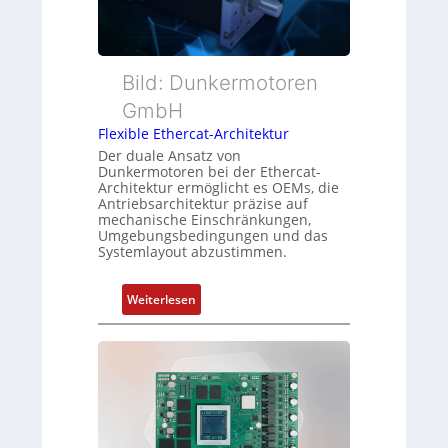
t
e
a
e
s
c
r
s
h
t
Bild: Dunkermotoren
u
u
y
n
n
GmbH
p
g
g
Flexible Ethercat-Architektur
s
u
Der duale Ansatz von
o
n
Dunkermotoren bei der Ethercat-
r
Architektur ermöglicht es OEMs, die
d
Antriebsarchitektur präzise auf
g
Z
mechanische Einschränkungen,
t
u
Umgebungsbedingungen und das
f
Systemlayout abzustimmen.
s
ü
t
r
a
:
Weiterlesen
m
n
F
e
d
l
h
s
e
r
ü
x
L
b
i
e
e
b
i
r
l