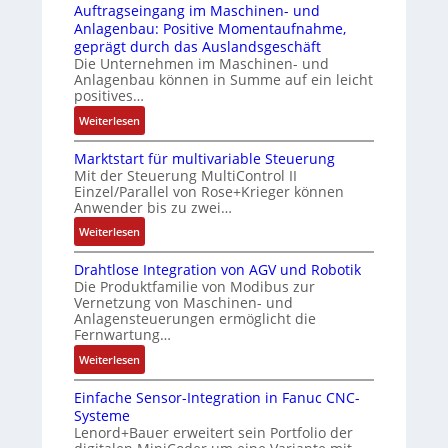
t
i
Auftragseingang im Maschinen- und
u
Z
s
n
Anlagenbau: Positive Momentaufnahme,
c
e
i
g
geprägt durch das Auslandsgeschäft
k
r
c
e
Die Unternehmen im Maschinen- und
a
t
h
Anlagenbau können in Summe auf ein leicht
n
u
i
positives…
f
4
s
f
l
G
:
Weiterlesen
g
i
e
u
A
l
z
x
n
Marktstart für multivariable Steuerung
u
e
i
i
Mit der Steuerung MultiControl II
d
f
i
e
Einzel/Parallel von Rose+Krieger können
b
5
t
c
Anwender bis zu zwei…
r
e
G
r
h
u
l
a
:
Weiterlesen
a
s
n
f
u
M
g
e
g
ü
Drahtlose Integration von AGV und Robotik
f
a
s
l
b
Die Produktfamilie von Modibus zur
r
d
r
e
e
Vernetzung von Maschinen- und
e
d
e
k
i
Anlagensteuerungen ermöglicht die
m
s
i
n
t
n
Fernwartung…
e
t
e
R
s
g
n
:
ä
Weiterlesen
A
a
t
a
t
D
t
n
s
a
n
e
Einfache Sensor-Integration in Fanuc CNC-
r
i
w
p
r
g
m
Systeme
a
g
e
b
t
i
Lenord+Bauer erweitert sein Portfolio der
i
h
t
n
e
f
m