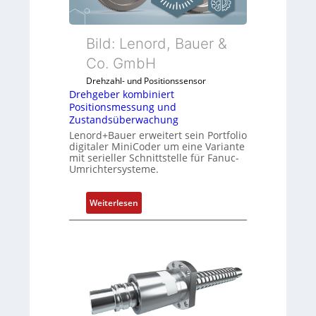
r
k
o
Bild: Lenord, Bauer &
m
Co. GmbH
b
Drehzahl- und Positionssensor
i
Drehgeber kombiniert
n
Positionsmessung und
i
Zustandsüberwachung
e
Lenord+Bauer erweitert sein Portfolio
r
digitaler MiniCoder um eine Variante
mit serieller Schnittstelle für Fanuc-
t
Umrichtersysteme.
P
o
:
s
Weiterlesen
D
i
r
t
e
i
h
o
g
n
e
s
b
m