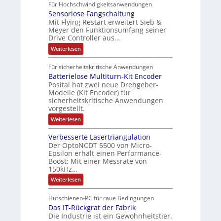
Für Hochschwindigkeitsanwendungen
u
C
p
r
c
e
n
Sensorlose Fangschaltung
-
a
b
h
s
d
N
Mit Flying Restart erweitert Sieb &
n
4
e
e
e
c
Meyer den Funktionsumfang seiner
0
t
d
i
A
Drive Controller aus…
h
A
z
i
t
u
ä
t
:
Weiterlesen
e
s
e
t
S
f
i
e
r
k
o
t
Für sicherheitskritische Anwendungen
l
n
t
r
m
e
Batterielose Multiturn-Kit Encoder
s
r
ä
a
o
Posital hat zwei neue Drehgeber-
h
r
f
Modelle (Kit Encoder) für
t
ä
l
sicherheitskritische Anwendungen
t
i
l
o
vorgestellt.
t
s
e
o
S
e
:
Weiterlesen
n
c
F
B
g
h
a
a
Verbesserte Lasertriangulation
u
n
e
t
t
Der OptoNCDT 5500 von Micro-
g
t
w
z
s
Epsilon erhält einen Performance-
e
ä
l
c
Boost: Mit einer Messrate von
r
a
h
h
i
150kHz…
c
a
e
l
k
:
l
Weiterlesen
l
b
t
V
t
o
e
e
u
s
Hutschienen-PC für raue Bedingungen
s
r
n
e
c
Das IT-Rückgrat der Fabrik
b
g
M
h
e
Die Industrie ist ein Gewohnheitstier.
u
i
s