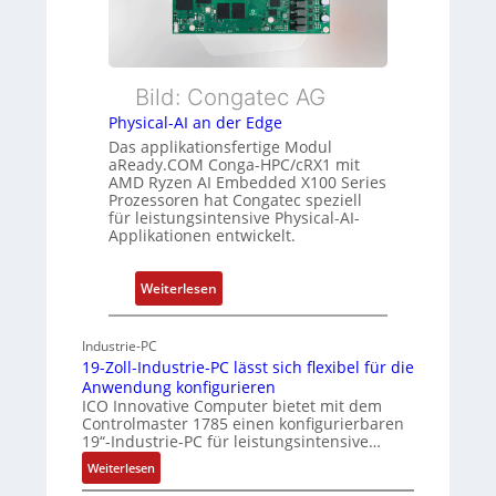
s
w
e
t
a
E
u
c
t
n
h
h
Bild: Congatec AG
g
u
e
Physical-AI an der Edge
n
r
Das applikationsfertige Modul
g
c
aReady.COM Conga-HPC/cRX1 mit
AMD Ryzen AI Embedded X100 Series
a
Prozessoren hat Congatec speziell
t
für leistungsintensive Physical-AI-
-
Applikationen entwickelt.
A
r
:
Weiterlesen
c
P
h
h
Industrie-PC
i
y
19-Zoll-Industrie-PC lässt sich flexibel für die
t
s
Anwendung konfigurieren
e
i
ICO Innovative Computer bietet mit dem
k
Controlmaster 1785 einen konfigurierbaren
c
t
19“-Industrie-PC für leistungsintensive…
a
u
:
Weiterlesen
l
r
1