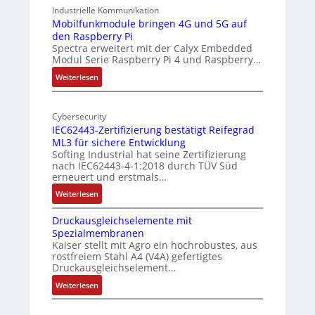
-
9
Industrielle Kommunikation
A
-
Mobilfunkmodule bringen 4G und 5G auf
I
den Raspberry Pi
Z
a
Spectra erweitert mit der Calyx Embedded
o
Modul Serie Raspberry Pi 4 und Raspberry…
n
l
d
l
:
Weiterlesen
e
-
M
I
o
r
n
Cybersecurity
b
E
IEC62443-Zertifizierung bestätigt Reifegrad
d
i
d
ML3 für sichere Entwicklung
u
l
g
Softing Industrial hat seine Zertifizierung
s
f
e
nach IEC62443-4-1:2018 durch TÜV Süd
t
u
erneuert und erstmals…
r
n
:
Weiterlesen
i
k
I
e
m
Druckausgleichselemente mit
E
-
o
Spezialmembranen
C
P
d
Kaiser stellt mit Agro ein hochrobustes, aus
6
C
u
rostfreiem Stahl A4 (V4A) gefertigtes
2
l
l
Druckausgleichselement…
4
ä
e
:
Weiterlesen
4
s
b
D
3
s
r
r
-