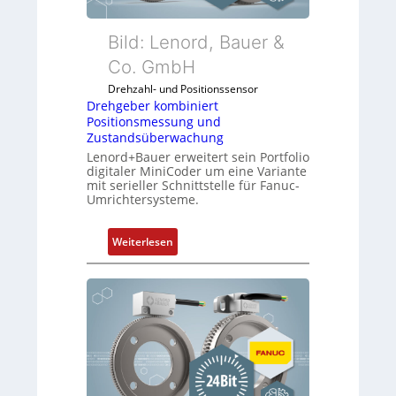
Bild: Lenord, Bauer &
Co. GmbH
Drehzahl- und Positionssensor
Drehgeber kombiniert
Positionsmessung und
Zustandsüberwachung
Lenord+Bauer erweitert sein Portfolio
digitaler MiniCoder um eine Variante
mit serieller Schnittstelle für Fanuc-
Umrichtersysteme.
:
Weiterlesen
D
r
e
h
g
e
b
e