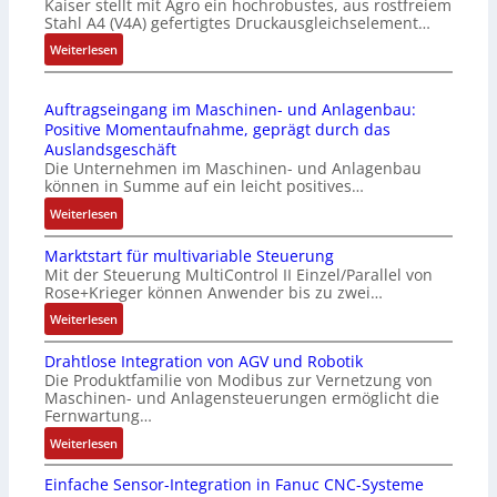
Kaiser stellt mit Agro ein hochrobustes, aus rostfreiem
C
P
d
Stahl A4 (V4A) gefertigtes Druckausgleichselement…
6
C
u
2
:
Weiterlesen
l
l
4
D
ä
e
4
r
s
b
Auftragseingang im Maschinen- und Anlagenbau:
3
u
s
r
Positive Momentaufnahme, geprägt durch das
-
c
t
i
Auslandsgeschäft
Z
k
s
n
Die Unternehmen im Maschinen- und Anlagenbau
e
a
i
g
können in Summe auf ein leicht positives…
r
u
c
e
:
Weiterlesen
t
s
h
n
A
i
g
f
4
Marktstart für multivariable Steuerung
u
f
l
l
G
Mit der Steuerung MultiControl II Einzel/Parallel von
f
i
e
e
u
Rose+Krieger können Anwender bis zu zwei…
t
z
i
x
n
r
:
Weiterlesen
i
c
i
d
a
M
e
h
b
5
Drahtlose Integration von AGV und Robotik
g
a
r
s
e
G
Die Produktfamilie von Modibus zur Vernetzung von
s
r
u
e
l
a
Maschinen- und Anlagensteuerungen ermöglicht die
e
k
n
l
f
u
Fernwartung…
i
t
g
e
ü
f
:
Weiterlesen
n
s
b
m
r
d
D
g
t
e
e
d
e
Einfache Sensor-Integration in Fanuc CNC-Systeme
r
a
a
s
n
i
n