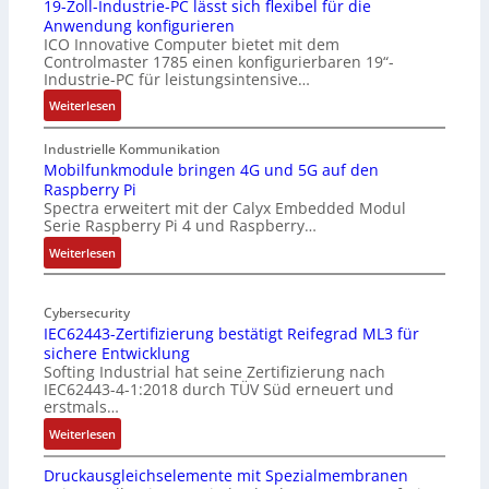
19-Zoll-Industrie-PC lässt sich flexibel für die
Anwendung konfigurieren
ICO Innovative Computer bietet mit dem
Controlmaster 1785 einen konfigurierbaren 19“-
Industrie-PC für leistungsintensive…
:
Weiterlesen
1
9
Industrielle Kommunikation
-
Mobilfunkmodule bringen 4G und 5G auf den
Raspberry Pi
Z
Spectra erweitert mit der Calyx Embedded Modul
o
Serie Raspberry Pi 4 und Raspberry…
l
l
:
Weiterlesen
-
M
I
o
n
Cybersecurity
b
IEC62443-Zertifizierung bestätigt Reifegrad ML3 für
d
i
sichere Entwicklung
u
l
Softing Industrial hat seine Zertifizierung nach
s
f
IEC62443-4-1:2018 durch TÜV Süd erneuert und
t
u
erstmals…
r
n
:
Weiterlesen
i
k
I
e
m
Druckausgleichselemente mit Spezialmembranen
E
-
o