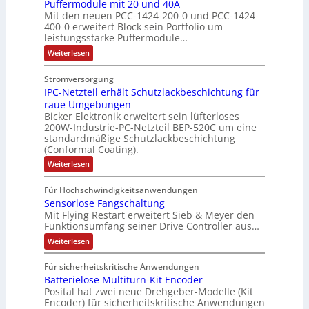
e
f
l
Puffermodule mit 20 und 40A
k
h
e
s
m
Mit den neuen PCC-1424-200-0 und PCC-1424-
e
A
t
m
t
e
V
400-0 erweitert Block sein Portfolio um
h
b
u
e
i
b
o
leistungsstarke Puffermodule…
l
o
r
,
n
e
r
:
Weiterlesen
e
u
g
g
s
s
P
n
t
e
l
u
t
t
Stromversorgung
4
A
f
p
e
ä
a
IPC-Netzteil erhält Schutzlackbeschichtung für
f
,
u
r
i
t
e
n
raue Umgebungen
3
t
ä
t
r
i
d
Bicker Elektronik erweitert sein lüfterloses
m
M
o
g
e
g
200W-Industrie-PC-Netzteil BEP-520C um eine
d
o
i
m
t
r
standardmäßige Schutzlackbeschichtung
e
d
e
l
a
(Conformal Coating).
u
d
b
n
s
l
l
t
u
e
:
J
Weiterlesen
V
e
i
i
I
r
i
a
m
D
P
o
o
i
c
S
Für Hochschwindigkeitsanwendungen
h
C
M
t
n
n
h
P
Sensorlose Fangschaltung
-
r
A
2
e
N
e
Mit Flying Restart erweitert Sieb & Meyer den
d
N
0
e
E
e
Funktionsumfang seiner Drive Controller aus…
n
x
u
a
s
t
l
n
A
p
:
s
z
Weiterlesen
z
e
d
S
t
r
a
A
4
i
k
e
e
b
n
0
Für sicherheitskritische Anwendungen
u
e
n
i
t
A
e
d
Batterielose Multiturn-Kit Encoder
s
l
s
l
r
o
e
i
Posital hat zwei neue Drehgeber-Modelle (Kit
i
l
e
i
r
r
Encoder) für sicherheitskritische Anwendungen
t
e
a
l
h