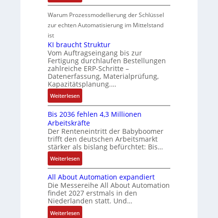
i
i
N
n
S
o
k
k
t
e
Warum Prozessmodellierung der Schlüssel
i
y
t
l
-
i
u
zur echten Automatisierung im Mittelstand
n
s
i
u
G
v
e
F
ist
t
k
n
e
e
r
KI braucht Struktur
a
è
g
s
M
V
Vom Auftragseingang bis zur
n
m
c
o
Fertigung durchlaufen Bestellungen
e
u
e
h
zahlreiche ERP-Schritte –
m
r
c
s
Datenerfassung, Materialprüfung,
ä
e
t
C
:
Kapazitätsplanung.…
f
n
r
N
Q
t
:
t
Weiterlesen
i
C
2
s
K
a
e
-
-
f
Bis 2036 fehlen 4,3 Millionen
I
u
b
S
E
ü
Arbeitskräfte
b
f
s
y
r
Der Renteneintritt der Babyboomer
h
r
n
-
s
g
trifft den deutschen Arbeitsmarkt
r
a
a
u
t
stärker als bislang befürchtet: Bis…
e
e
u
h
n
e
b
:
r
Weiterlesen
c
m
d
m
n
B
z
h
e
M
e
i
All About Automation expandiert
i
u
t
,
a
s
Die Messereihe All About Automation
s
m
S
g
r
findet 2027 erstmals in den
s
2
V
t
e
k
Niederlanden statt. Und…
e
0
o
r
p
e
b
:
Weiterlesen
3
r
u
r
t