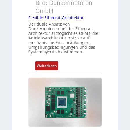
t
Bild: Dunkermotoren
u
u
y
n
n
GmbH
p
g
g
Flexible Ethercat-Architektur
s
u
Der duale Ansatz von
o
n
Dunkermotoren bei der Ethercat-
r
Architektur ermöglicht es OEMs, die
d
Antriebsarchitektur präzise auf
g
Z
mechanische Einschränkungen,
t
u
Umgebungsbedingungen und das
f
Systemlayout abzustimmen.
s
ü
t
r
a
:
Weiterlesen
m
n
F
e
d
l
h
s
e
r
ü
x
L
b
i
e
e
b
i
r
l
s
w
e
t
a
E
u
c
t
n