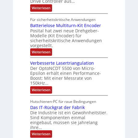
Drive Controller aus…
h
A
z
i
t
u
ä
t
:
Weiterlesen
e
s
e
t
S
f
i
e
r
k
o
t
Für sicherheitskritische Anwendungen
l
n
t
r
m
e
Batterielose Multiturn-Kit Encoder
s
r
ä
a
o
Posital hat zwei neue Drehgeber-
h
r
f
Modelle (Kit Encoder) für
t
ä
l
sicherheitskritische Anwendungen
t
i
l
o
vorgestellt.
t
s
e
o
S
e
:
Weiterlesen
n
c
F
B
g
h
a
a
Verbesserte Lasertriangulation
u
n
e
t
t
Der OptoNCDT 5500 von Micro-
g
t
w
z
s
Epsilon erhält einen Performance-
e
ä
l
c
Boost: Mit einer Messrate von
r
a
h
h
i
150kHz…
c
a
e
l
k
:
l
Weiterlesen
l
b
t
V
t
o
e
e
u
s
Hutschienen-PC für raue Bedingungen
s
r
n
e
c
Das IT-Rückgrat der Fabrik
b
g
M
h
e
Die Industrie ist ein Gewohnheitstier.
u
i
s
l
Sind Komponenten einmal
c
s
t
eingebaut, müssen sie jahrelang
h
e
i
ihre…
t
r
t
u
t
:
u
Weiterlesen
n
e
D
r