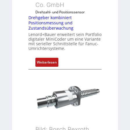
m
Co. GmbH
b
Drehzahl- und Positionssensor
i
Drehgeber kombiniert
n
Positionsmessung und
i
Zustandsüberwachung
e
Lenord+Bauer erweitert sein Portfolio
r
digitaler MiniCoder um eine Variante
mit serieller Schnittstelle für Fanuc-
t
Umrichtersysteme.
P
o
:
s
Weiterlesen
D
i
r
t
e
i
h
o
g
n
e
s
b
m
e
e
r
s
k
s
Bild: Bosch Rexroth
o
u