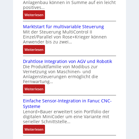
t
h
Anlagenbau können in Summe auf ein leicht
n
u
i
positives…
f
4
s
f
l
G
:
Weiterlesen
g
i
e
u
A
l
z
x
n
Marktstart für multivariable Steuerung
u
e
i
i
Mit der Steuerung MultiControl II
d
f
i
e
Einzel/Parallel von Rose+Krieger können
b
5
t
c
Anwender bis zu zwei…
r
e
G
r
h
u
l
a
:
Weiterlesen
a
s
n
f
u
M
g
e
g
ü
Drahtlose Integration von AGV und Robotik
f
a
s
l
b
Die Produktfamilie von Modibus zur
r
d
r
e
e
Vernetzung von Maschinen- und
e
d
e
k
i
Anlagensteuerungen ermöglicht die
m
s
i
n
t
n
Fernwartung…
e
t
e
R
s
g
n
:
ä
Weiterlesen
A
a
t
a
t
D
t
n
s
a
n
e
Einfache Sensor-Integration in Fanuc CNC-
r
i
w
p
r
g
m
Systeme
a
g
e
b
t
i
Lenord+Bauer erweitert sein Portfolio der
i
h
t
n
e
f
m
digitalen MiniCoder um eine Variante mit
t
t
R
d
r
ü
M
serieller Schnittstelle…
S
l
e
u
r
r
a
:
p
Weiterlesen
o
i
n
y
m
s
E
e
s
f
g
P
u
c