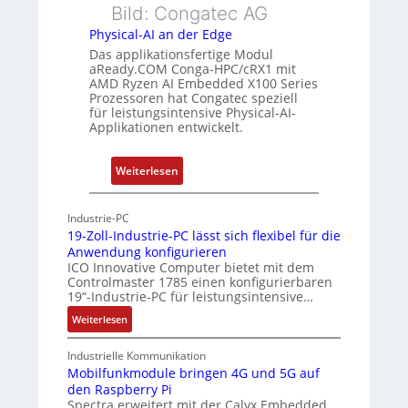
h
h
Bild: Congatec AG
g
u
e
Physical-AI an der Edge
n
r
Das applikationsfertige Modul
g
c
aReady.COM Conga-HPC/cRX1 mit
AMD Ryzen AI Embedded X100 Series
a
Prozessoren hat Congatec speziell
t
für leistungsintensive Physical-AI-
-
Applikationen entwickelt.
A
r
:
Weiterlesen
c
P
h
h
Industrie-PC
i
y
19-Zoll-Industrie-PC lässt sich flexibel für die
t
s
Anwendung konfigurieren
e
i
ICO Innovative Computer bietet mit dem
k
Controlmaster 1785 einen konfigurierbaren
c
t
19“-Industrie-PC für leistungsintensive…
a
u
:
Weiterlesen
l
r
1
-
9
Industrielle Kommunikation
A
-
Mobilfunkmodule bringen 4G und 5G auf
I
den Raspberry Pi
Z
a
Spectra erweitert mit der Calyx Embedded
o