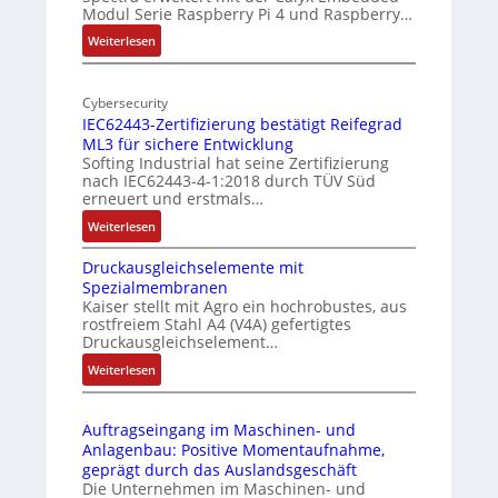
Modul Serie Raspberry Pi 4 und Raspberry…
n
l
d
l
:
Weiterlesen
e
-
M
I
o
r
n
Cybersecurity
b
E
IEC62443-Zertifizierung bestätigt Reifegrad
d
i
d
ML3 für sichere Entwicklung
u
l
g
Softing Industrial hat seine Zertifizierung
s
f
e
nach IEC62443-4-1:2018 durch TÜV Süd
t
u
erneuert und erstmals…
r
n
:
Weiterlesen
i
k
I
e
m
Druckausgleichselemente mit
E
-
o
Spezialmembranen
C
P
d
Kaiser stellt mit Agro ein hochrobustes, aus
6
C
u
rostfreiem Stahl A4 (V4A) gefertigtes
2
l
l
Druckausgleichselement…
4
ä
e
:
Weiterlesen
4
s
b
D
3
s
r
r
-
t
i
Auftragseingang im Maschinen- und
u
Z
s
n
Anlagenbau: Positive Momentaufnahme,
c
e
i
g
geprägt durch das Auslandsgeschäft
k
r
c
e
Die Unternehmen im Maschinen- und
a