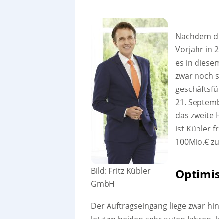
Nachdem di
Vorjahr in 
es in diese
zwar noch s
geschäftsfü
21. Septemb
das zweite 
ist Kübler 
100Mio.€ zu
Bild: Fritz Kübler
Optimis
GmbH
Der Auftragseingang liege zwar hin
letzten beiden sehr guten Jahren,