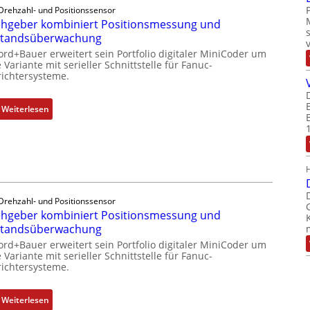
Drehzahl- und Positionssensor
hgeber kombiniert Positionsmessung und
standsüberwachung
ord+Bauer erweitert sein Portfolio digitaler MiniCoder um
 Variante mit serieller Schnittstelle für Fanuc-
ichtersysteme.
:
Weiterlesen
D
r
e
h
g
e
Drehzahl- und Positionssensor
b
hgeber kombiniert Positionsmessung und
e
standsüberwachung
r
ord+Bauer erweitert sein Portfolio digitaler MiniCoder um
k
 Variante mit serieller Schnittstelle für Fanuc-
ichtersysteme.
o
m
b
:
Weiterlesen