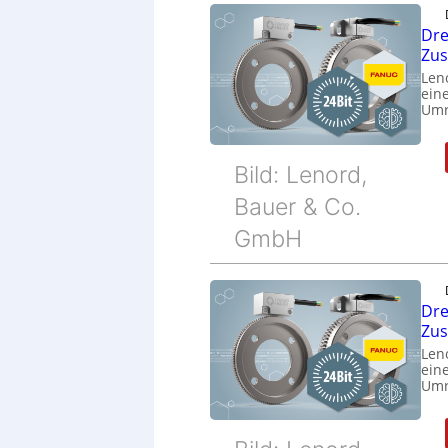
Dre
Zu
Len
eine
Umr
Bild: Lenord,
Bauer & Co.
GmbH
Dre
Zu
Len
eine
Umr