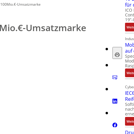
für
t 100Mio.€-Umsatzmarke
ICO 
Cont
19“-
00Mio.€-Umsatzmarke
Weit
Indus
Mob
auf
Spec
Modu
Ras
Weit
Cyber
IEC6
Rei
Soft
nach
erne
Weit
Dru