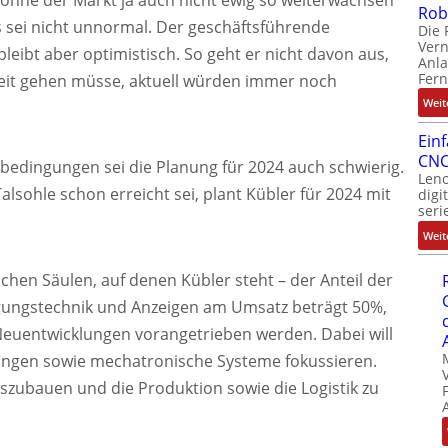
Rob
 sei nicht unnormal. Der geschäftsführende
Die 
Ver
leibt aber optimistisch. So geht er nicht davon aus,
Anla
Fer
eit gehen müsse, aktuell würden immer noch
Weit
Ein
CNC
edingungen sei die Planung für 2024 auch schwierig.
Leno
Talsohle schon erreicht sei, plant Kübler für 2024 mit
digi
seri
Weit
chen Säulen, auf denen Kübler steht – der Anteil der
gungstechnik und Anzeigen am Umsatz beträgt 50%,
Neuentwicklungen vorangetrieben werden. Dabei will
ungen sowie mechatronische Systeme fokussieren.
uszubauen und die Produktion sowie die Logistik zu