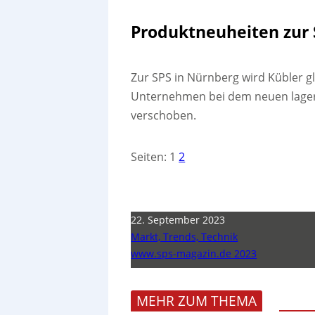
Produktneuheiten zur 
Zur SPS in Nürnberg wird Kübler g
Unternehmen bei dem neuen lager
verschoben.
Seiten:
1
2
22. September 2023
Markt, Trends, Technik
www.sps-magazin.de 2023
MEHR ZUM THEMA