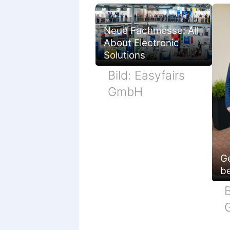
Neue Fachmesse: All
About Electronic
Solutions
Bild: Easyfairs
GmbH
G
be
B