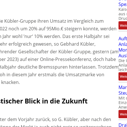
Spe
Kais
aus 
Dru
e Kübler-Gruppe ihren Umsatz im Vergleich zum
Weit
2022 noch um 20% auf 95Mio.€ steigern konnte, werden
m Jahr wohl ’nur‘ 10% werden. Das erste Halbjahr sei
Auf
ehr erfolgreich gewesen, so Gebhard Kübler,
Anl
Mom
hrender Gesellschafter der Kübler-Gruppe, gestern (am
Aus
er 2023) auf einer Online-Pressekonferenz, doch habe
Die
Anl
Halbjahr deutliche Bremsspuren hinterlassen. Trotzdem
leic
froh in diesem Jahr erstmals die Umsatzmarke von
Weit
 knacken.
Mar
Ste
Mit 
tischer Blick in die Zukunft
Einz
Anw
Weit
ter dem Vorjahr zurück, so G. Kübler, aber nach den
Dra
 könne der Markt ja auch nicht ewig so weiterwachsen