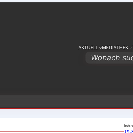
AKTUELL
MEDIATHEK
Search
Indus
19-Z