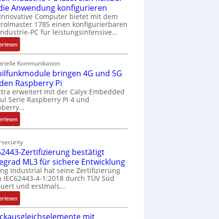
 die Anwendung konfigurieren
Innovative Computer bietet mit dem
rolmaster 1785 einen konfigurierbaren
Industrie-PC für leistungsintensive…
:
erlesen
1
9
trielle Kommunikation
ilfunkmodule bringen 4G und 5G
-
Z
 den Raspberry Pi
o
tra erweitert mit der Calyx Embedded
l Serie Raspberry Pi 4 und
l
pberry…
l
-
:
erlesen
I
M
n
o
security
d
b
2443-Zertifizierung bestätigt
u
i
fegrad ML3 für sichere Entwicklung
s
l
ing Industrial hat seine Zertifizierung
t
f
 IEC62443-4-1:2018 durch TÜV Süd
r
u
uert und erstmals…
i
n
:
erlesen
e
k
I
-
m
ckausgleichselemente mit
E