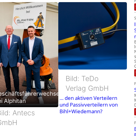
Bild: TeDo
Verlag GmbH
eschäftsführerwechsel
… den aktiven Verteilern
i Alphitan
und Passivverteilern von
Bihl+Wiedemann?
ild: Antecs
GmbH