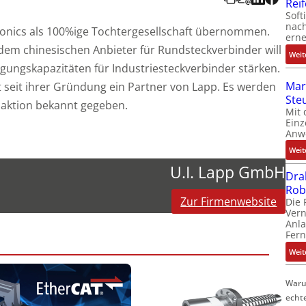
Rei
Soft
nach
ctronics als 100%ige Tochtergesellschaft übernommen.
erne
m chinesischen Anbieter für Rundsteckverbinder will
Weit
gungskapazitäten für Industriesteckverbinder stärken.
Mar
t seit ihrer Gründung ein Partner von Lapp. Es werden
Ste
nsaktion bekannt gegeben.
Mit 
Einz
Anw
Weit
U.I. Lapp GmbH
Dra
Rob
Zur Firmenwebsite
Die 
Ver
Anla
Fer
Weit
Waru
echt