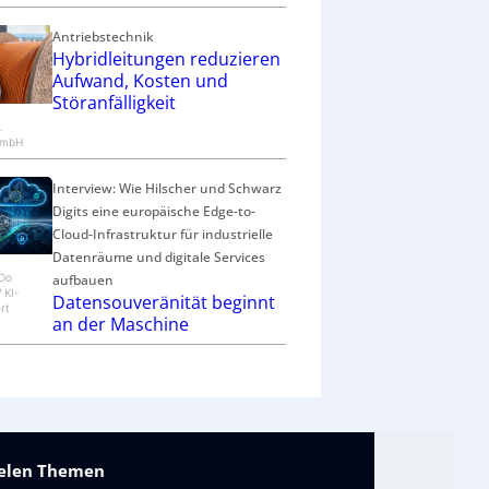
c
h
Antriebstechnik
ä
Hybridleitungen reduzieren
f
Aufwand, Kosten und
t
Störanfälligkeit
.
GmbH
Interview: Wie Hilscher und Schwarz
Digits eine europäische Edge-to-
Cloud-Infrastruktur für industrielle
Datenräume und digitale Services
aufbauen
eDo
/ KI-
Datensouveränität beginnt
rt
an der Maschine
vielen Themen