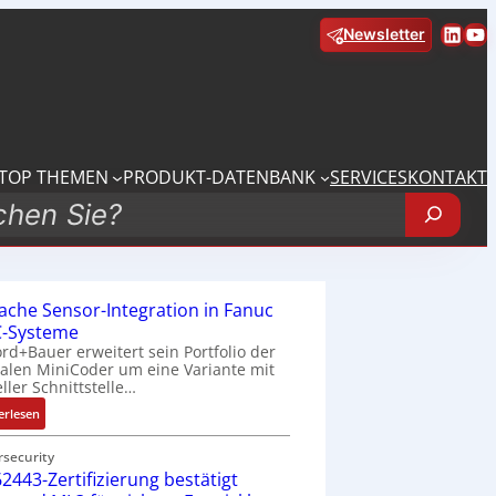
Linke
Yo
Newsletter
TOP THEMEN
PRODUKT-DATENBANK
SERVICES
KONTAKT
fache Sensor-Integration in Fanuc
-Systeme
rd+Bauer erweitert sein Portfolio der
talen MiniCoder um eine Variante mit
eller Schnittstelle…
:
erlesen
E
i
rsecurity
2443-Zertifizierung bestätigt
n