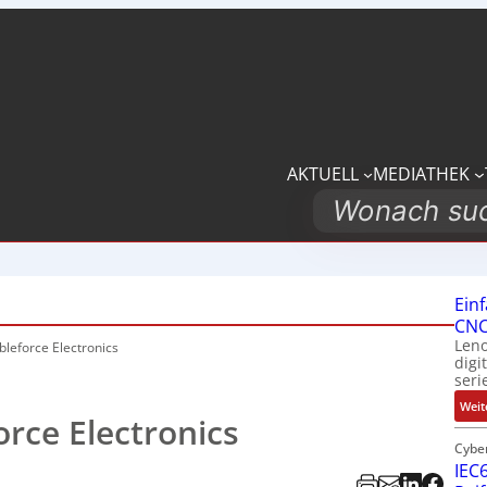
AKTUELL
MEDIATHEK
Search
Ein
CNC
Leno
bleforce Electronics
digi
seri
Weit
orce Electronics
Cybe
IEC6