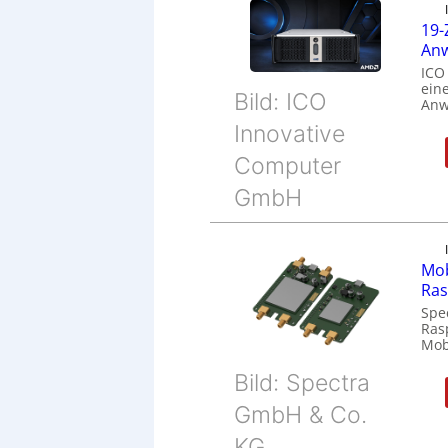
19-
Anw
ICO
eine
Bild: ICO
Anw
Innovative
Computer
GmbH
Mob
Ras
Spe
Ras
Mob
Bild: Spectra
GmbH & Co.
KG