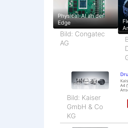
Physical-AI an der
Fl
Edge
Ar
Bild: Congatec
B
AG
Dru
Kais
A4 
Ans
Bild: Kaiser
GmbH & Co
KG