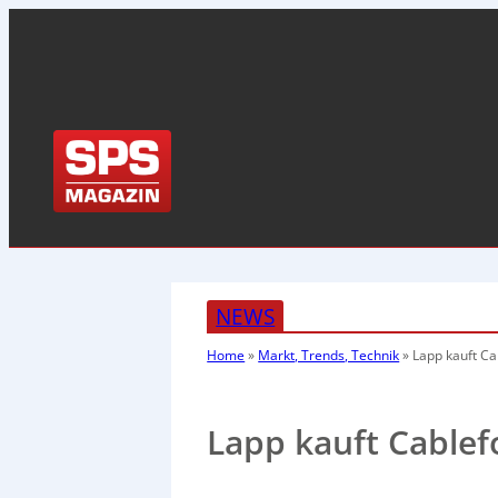
NEWS
Home
»
Markt, Trends, Technik
»
Lapp kauft Ca
Lapp kauft Cablef