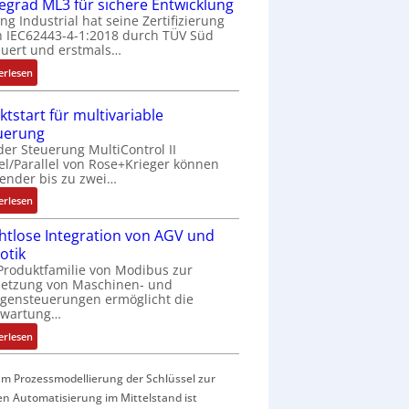
f
fegrad ML3 für sichere Entwicklung
a
ing Industrial hat seine Zertifizierung
 IEC62443-4-1:2018 durch TÜV Süd
c
uert und erstmals…
h
e
:
erlesen
S
I
e
E
ktstart für multivariable
n
C
uerung
s
6
der Steuerung MultiControl II
o
2
el/Parallel von Rose+Krieger können
r
4
ender bis zu zwei…
-
4
:
erlesen
I
3
M
n
-
htlose Integration von AGV und
a
t
Z
otik
r
e
e
Produktfamilie von Modibus zur
k
g
r
netzung von Maschinen- und
t
r
t
gensteuerungen ermöglicht die
s
nwartung…
a
i
t
t
f
:
erlesen
a
i
i
D
r
o
z
r
t
m Prozessmodellierung der Schlüssel zur
n
i
a
f
en Automatisierung im Mittelstand ist
i
e
h
ü