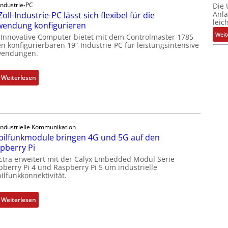
Industrie-PC
Die
k
Anl
Zoll-Industrie-PC lässt sich flexibel für die
a
leic
endung konfigurieren
u
Weit
 Innovative Computer bietet mit dem Controlmaster 1785
s
n konfigurierbaren 19“-Industrie-PC für leistungsintensive
g
endungen.
l
e
:
Weiterlesen
i
1
c
9
h
-
s
Z
e
Industrielle Kommunikation
o
ilfunkmodule bringen 4G und 5G auf den
l
l
pberry Pi
e
l
ctra erweitert mit der Calyx Embedded Modul Serie
m
-
pberry Pi 4 und Raspberry Pi 5 um industrielle
e
I
ilfunkkonnektivität.
n
n
t
d
:
Weiterlesen
e
u
M
m
s
o
i
t