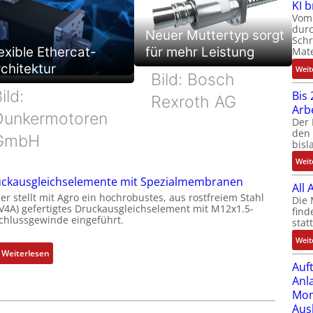
KI 
Vom 
durc
Neuer Muttertyp sorgt
Schr
exible Ethercat-
für mehr Leistung
Mate
chitektur
Weit
Bild: Bosch
ild:
Bis 
Rexroth AG
Arb
Dunkermotoren
Der 
den 
GmbH
bisl
Weit
ckausgleichselemente mit Spezialmembranen
All
er stellt mit Agro ein hochrobustes, aus rostfreiem Stahl
Die 
(V4A) gefertigtes Druckausgleichselement mit M12x1.5-
find
chlussgewinde eingeführt.
stat
Weit
:
Weiterlesen
Auf
D
Anl
r
Mom
u
Aus
c