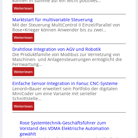
können in Summe auf ein leicht positives…
r
u
c
e
:
Weiterlesen
t
s
h
n
A
i
g
f
4
Marktstart für multivariable Steuerung
u
f
l
l
G
Mit der Steuerung MultiControl II Einzel/Parallel von
f
i
e
e
u
Rose+Krieger können Anwender bis zu zwei…
t
z
i
x
n
r
:
Weiterlesen
i
c
i
d
a
M
e
h
b
5
Drahtlose Integration von AGV und Robotik
g
a
r
s
e
G
Die Produktfamilie von Modibus zur Vernetzung von
s
r
u
e
l
a
Maschinen- und Anlagensteuerungen ermöglicht die
e
k
n
l
f
u
Fernwartung…
i
t
g
e
ü
f
:
Weiterlesen
n
s
b
m
r
d
D
g
t
e
e
d
e
Einfache Sensor-Integration in Fanuc CNC-Systeme
r
a
a
s
n
i
n
Lenord+Bauer erweitert sein Portfolio der digitalen
a
n
r
t
t
e
R
MiniCoder um eine Variante mit serieller
h
g
t
ä
e
A
Schnittstelle…
a
t
i
f
t
m
n
s
:
Weiterlesen
l
m
ü
i
i
w
p
E
o
M
r
g
t
e
b
i
s
a
m
t
S
n
e
Rose Systemtechnik-Geschäftsführer zum
n
e
s
u
R
p
d
r
Vorstand des VDMA Elektrische Automation
f
I
c
l
e
e
u
gewählt
r
a
n
h
t
i
z