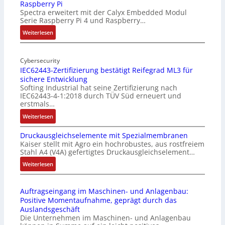
Raspberry Pi
Z
Spectra erweitert mit der Calyx Embedded Modul
o
Serie Raspberry Pi 4 und Raspberry…
l
l
:
Weiterlesen
-
M
I
o
n
Cybersecurity
b
IEC62443-Zertifizierung bestätigt Reifegrad ML3 für
d
i
sichere Entwicklung
u
l
Softing Industrial hat seine Zertifizierung nach
s
f
IEC62443-4-1:2018 durch TÜV Süd erneuert und
t
u
erstmals…
r
n
:
Weiterlesen
i
k
I
e
m
Druckausgleichselemente mit Spezialmembranen
E
-
o
Kaiser stellt mit Agro ein hochrobustes, aus rostfreiem
C
P
d
Stahl A4 (V4A) gefertigtes Druckausgleichselement…
6
C
u
2
:
Weiterlesen
l
l
4
D
ä
e
4
r
s
b
Auftragseingang im Maschinen- und Anlagenbau:
3
u
s
r
Positive Momentaufnahme, geprägt durch das
-
c
t
i
Auslandsgeschäft
Z
k
s
n
Die Unternehmen im Maschinen- und Anlagenbau
e
a
i
g