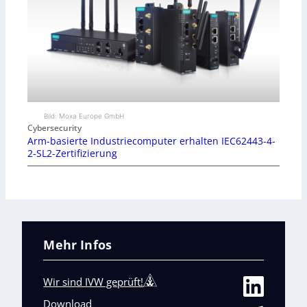
Bild: Moxa Europe GmbH
Cybersecurity
Arm-basierte Industriecomputer erhalten IEC62443-4-
2-SL2-Zertifizierung
Mehr Infos
Wir sind IVW geprüft!
Download