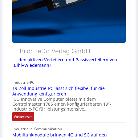
Bild: TeDo Verlag GmbH
… den aktiven Verteilern und Passivverteilern von
Bihl+Wiedemann?
Industrie-PC
19-Zoll-Industrie-PC lässt sich flexibel für die
Anwendung konfigurieren
ICO Innovative Computer bietet mit dem
Controlmaster 1785 einen konfigurierbaren 19“-
Industrie-PC für leistungsintensive…
:
Weiterlesen
1
9
Industrielle Kommunikation
-
Mobilfunkmodule bringen 4G und 5G auf den