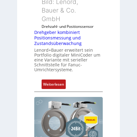
Bild: Lenord,
i
o
Bauer & Co.
b
d
e
GmbH
u
l
l
Drehzahl- und Positionssensor
f
e
Drehgeber kombiniert
ü
Positionsmessung und
b
r
Zustandsüberwachung
r
d
Lenord+Bauer erweitert sein
i
Portfolio digitaler MiniCoder um
i
n
eine Variante mit serieller
e
g
Schnittstelle für Fanuc-
A
Umrichtersysteme.
e
n
n
w
4
:
Weiterlesen
e
G
D
n
u
r
d
n
e
u
d
h
n
5
g
g
G
e
k
a
b
o
u
e