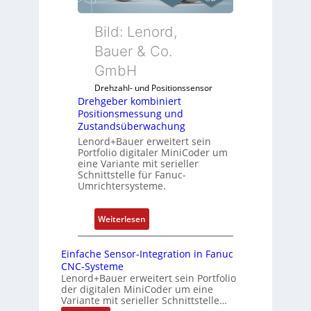
n
f
r
f
d
k
Bild: Lenord,
i
e
o
Bauer & Co.
g
n
m
u
R
GmbH
b
r
a
i
Drehzahl- und Positionssensor
i
s
n
Drehgeber kombiniert
e
p
Positionsmessung und
i
r
b
Zustandsüberwachung
e
e
e
Lenord+Bauer erweitert sein
r
n
Portfolio digitaler MiniCoder um
r
t
eine Variante mit serieller
r
P
Schnittstelle für Fanuc-
y
Umrichtersysteme.
o
P
s
i
i
:
Weiterlesen
t
D
i
r
Einfache Sensor-Integration in Fanuc
o
e
CNC-Systeme
n
h
Lenord+Bauer erweitert sein Portfolio
s
der digitalen MiniCoder um eine
g
Variante mit serieller Schnittstelle…
m
e