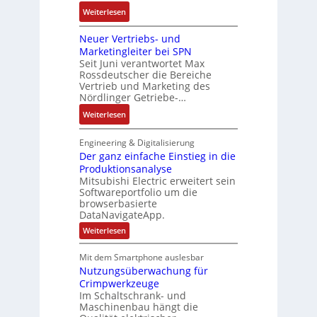
r
t
P
F
:
t
Weiterlesen
e
o
a
D
i
m
s
b
Neuer Vertriebs- und
a
o
t
i
r
Marketingleiter bei SPN
s
n
e
t
Seit Juni verantwortet Max
i
s
c
Rossdeutscher die Bereiche
i
k
a
h
Vertrieb und Marketing des
v
u
Nördlinger Getriebe-…
n
e
l
i
:
Weiterlesen
M
t
k
N
o
S
-
e
m
Engineering & Digitalisierung
y
G
u
Der ganz einfache Einstieg in die
e
s
e
Produktionsanalyse
e
n
t
s
Mitsubishi Electric erweitert sein
r
t
è
Softwareportfolio um die
c
V
a
m
browserbasierte
h
e
u
e
DataNavigateApp.
ä
r
f
s
:
Weiterlesen
f
t
n
D
:
t
r
e
a
Q
Mit dem Smartphone auslesbar
s
r
i
h
2
Nutzungsüberwachung für
g
f
e
m
a
-
Crimpwerkzeuge
ü
b
n
e
E
Im Schaltschrank- und
h
z
s
,
Maschinenbau hängt die
r
e
r
-
g