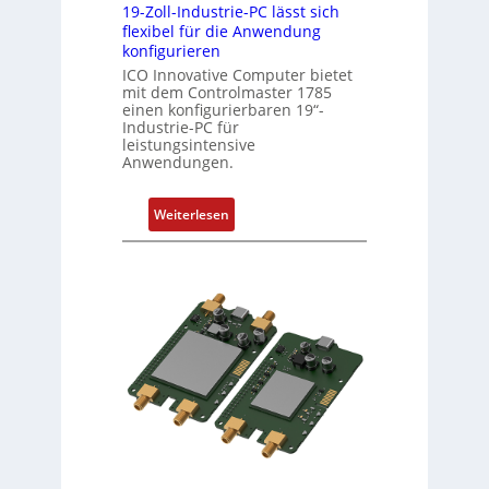
h
19-Zoll-Industrie-PC lässt sich
flexibel für die Anwendung
s
konfigurieren
e
ICO Innovative Computer bietet
l
mit dem Controlmaster 1785
e
einen konfigurierbaren 19“-
m
Industrie-PC für
leistungsintensive
e
Anwendungen.
n
t
:
Weiterlesen
e
1
m
9
i
-
t
Z
S
o
p
l
e
l
z
-
i
I
a
n
l
d
m
u