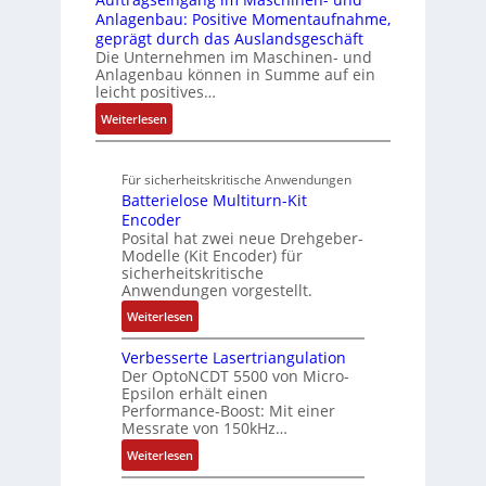
f
r
t
G
Anlagenbau: Positive Momentaufnahme,
u
l
r
e
a
u
V
geprägt durch das Auslandsgeschäft
n
A
h
w
d
r
u
Die Unternehmen im Maschinen- und
g
b
l
M
a
Anlagenbau können in Summe auf ein
n
o
e
L
c
leicht positives…
d
u
n
3
h
R
:
Weiterlesen
t
4
f
o
u
A
A
,
ü
b
n
u
u
3
r
o
Für sicherheitskritische Anwendungen
f
g
t
M
s
t
Batterielose Multiturn-Kit
t
o
i
i
i
Encoder
r
m
l
c
Posital hat zwei neue Drehgeber-
k
a
a
l
h
Modelle (Kit Encoder) für
g
t
i
sicherheitskritische
e
s
i
Anwendungen vorgestellt.
o
r
e
o
n
e
:
Weiterlesen
i
n
e
E
B
n
e
n
n
Verbesserte Lasertriangulation
a
g
x
A
Der OptoNCDT 5500 von Micro-
t
t
a
p
Epsilon erhält einen
r
w
t
n
Performance-Boost: Mit einer
a
b
i
e
Messrate von 150kHz…
g
n
e
c
r
i
d
:
Weiterlesen
i
k
i
m
i
V
t
l
e