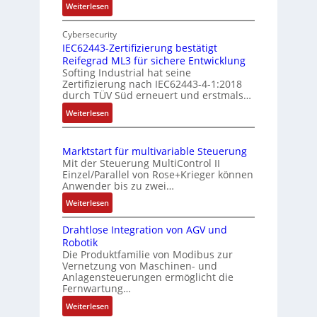
e
:
Weiterlesen
b
E
s
e
i
Cybersecurity
s
r
n
IEC62443-Zertifizierung bestätigt
u
k
Reifegrad ML3 für sichere Entwicklung
f
n
o
Softing Industrial hat seine
a
g
Zertifizierung nach IEC62443-4-1:2018
m
c
durch TÜV Süd erneuert und erstmals…
u
b
h
n
:
Weiterlesen
i
e
d
I
S
n
E
Z
e
i
Marktstart für multivariable Steuerung
C
n
u
e
Mit der Steuerung MultiControl II
6
s
s
r
Einzel/Parallel von Rose+Krieger können
2
o
t
Anwender bis zu zwei…
t
4
r
a
P
:
Weiterlesen
4
-
n
M
o
3
I
d
Drahtlose Integration von AGV und
a
s
-
n
Robotik
r
s
Z
i
t
Die Produktfamilie von Modibus zur
k
ü
e
e
t
Vernetzung von Maschinen- und
t
b
r
g
Anlagensteuerungen ermöglicht die
i
s
t
Fernwartung…
e
r
o
t
i
a
r
:
Weiterlesen
n
a
f
t