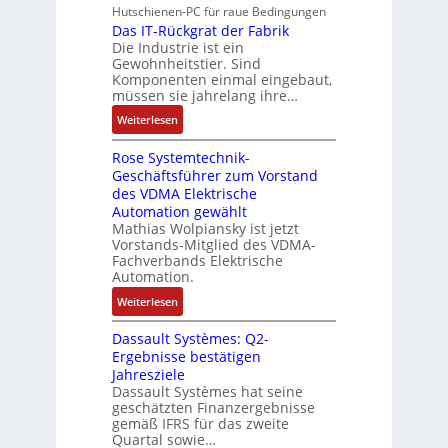
M
e
e
s
Hutschienen-PC für raue Bedingungen
u
l
a
r
r
Das IT-Rückgrat der Fabrik
k
n
o
s
Die Industrie ist ein
t
b
r
g
s
c
Gewohnheitstier. Sind
e
ä
e
Komponenten einmal eingebaut,
h
s
f
M
müssen sie jahrelang ihre…
i
s
t
u
n
:
Weiterlesen
e
e
l
e
D
r
t
n
Rose Systemtechnik-
a
t
i
Geschäftsführer zum Vorstand
-
s
e
t
des VDMA Elektrische
u
I
L
u
Automation gewählt
n
T
a
r
Mathias Wolpiansky ist jetzt
d
-
s
n
Vorstands-Mitglied des VDMA-
A
R
e
Fachverbands Elektrische
-
n
ü
r
Automation.
K
l
c
t
i
:
Weiterlesen
a
k
r
t
R
g
g
i
Dassault Systèmes: Q2-
E
o
e
r
a
Ergebnisse bestätigen
n
s
n
a
n
Jahresziele
c
e
b
t
g
Dassault Systèmes hat seine
o
S
a
d
geschätzten Finanzergebnisse
u
d
y
u
gemäß IFRS für das zweite
e
l
e
s
Quartal sowie…
:
r
a