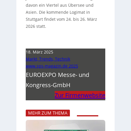
davon ein Viertel aus Übersee und
Asien. Die kommende Logimat in
Stuttgart findet vom 24. bis 26. März
2026 statt.
18. März 2025
Markt, Trends, Technik
www.sps-magazin.de 2025
EUROEXPO Messe- und
Kongress-GmbH
Zur Firmenwebsite
MEHR ZUM THEMA