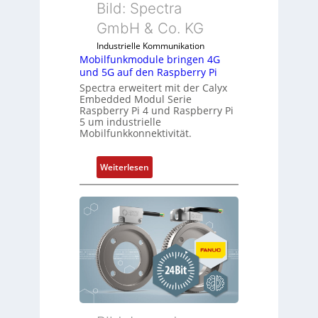
e
Bild: Spectra
s
m
GmbH & Co. KG
t
b
r
Industrielle Kommunikation
r
Mobilfunkmodule bringen 4G
i
a
und 5G auf den Raspberry Pi
e
n
Spectra erweitert mit der Calyx
-
e
Embedded Modul Serie
P
n
Raspberry Pi 4 und Raspberry Pi
C
5 um industrielle
Mobilfunkkonnektivität.
l
ä
s
:
Weiterlesen
s
M
t
o
s
b
i
i
c
l
h
f
f
u
l
n
e
k
x
m