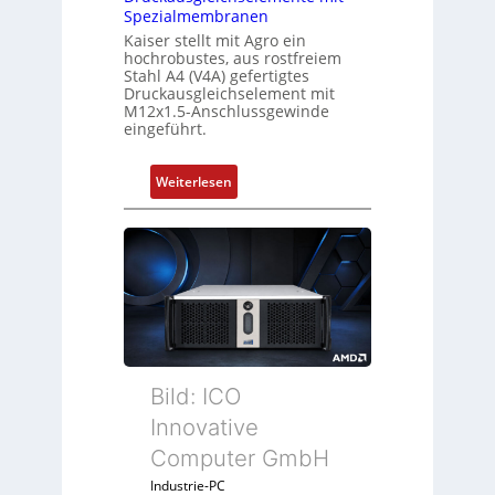
Spezialmembranen
Kaiser stellt mit Agro ein
hochrobustes, aus rostfreiem
Stahl A4 (V4A) gefertigtes
Druckausgleichselement mit
M12x1.5-Anschlussgewinde
eingeführt.
:
Weiterlesen
D
r
u
c
k
a
u
s
g
Bild: ICO
l
Innovative
e
Computer GmbH
i
c
Industrie-PC