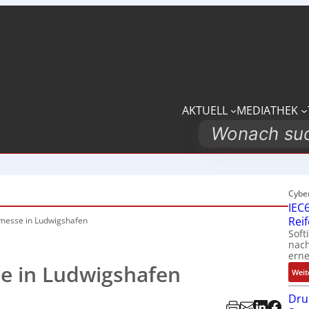
AKTUELL
MEDIATHEK
Search
Cybe
IEC6
Rei
esse in Ludwigshafen
Soft
nach
erne
e in Ludwigshafen
Weit
Dru