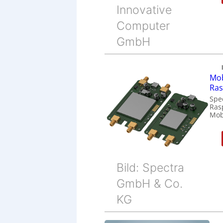
Innovative
Computer
GmbH
Mob
Ras
Spe
Ras
Mob
Bild: Spectra
GmbH & Co.
KG