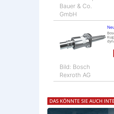
Bauer & Co.
GmbH
Neu
Bos
Kug
dyn
Bild: Bosch
Rexroth AG
DAS KÖNNTE SIE AUCH INT