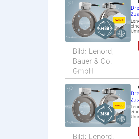
Dre
Zu
Len
eine
Umr
Bild: Lenord,
Bauer & Co.
GmbH
Dre
Zu
Len
eine
Umr
Bild: Lenord,