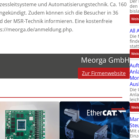
Der 
zessleitsysteme und Automatisierungstechnik. Ca. 160
den 
bisl
angekündigt. Zudem können sich die Besucher in 36
Weit
d der MSR-Technik informieren. Eine kostenfreie
ttps://meorga.de/anmeldung.php.
All
Die 
find
stat
Weit
Meorga GmbH
Auf
Anl
Zur Firmenwebsite
Mom
Aus
Die
Anl
leic
Weit
Mar
Ste
Mit 
Einz