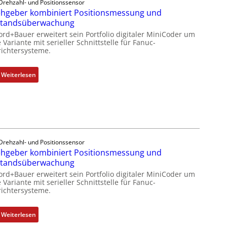
Drehzahl- und Positionssensor
ä
k
hgeber kombiniert Positionsmessung und
s
m
standsüberwachung
s
o
ord+Bauer erweitert sein Portfolio digitaler MiniCoder um
t
d
 Variante mit serieller Schnittstelle für Fanuc-
s
ichtersysteme.
u
i
l
c
e
:
Weiterlesen
h
b
D
f
r
r
l
i
e
e
n
h
x
g
g
i
e
e
b
Drehzahl- und Positionssensor
n
b
hgeber kombiniert Positionsmessung und
e
4
e
standsüberwachung
l
G
r
f
ord+Bauer erweitert sein Portfolio digitaler MiniCoder um
u
k
 Variante mit serieller Schnittstelle für Fanuc-
ü
ichtersysteme.
n
o
r
d
m
d
5
b
:
Weiterlesen
i
G
i
D
e