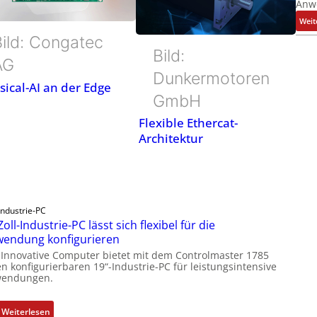
Anw
Weit
Bild: Congatec
Bild:
AG
Dunkermotoren
sical-AI an der Edge
GmbH
Flexible Ethercat-
Architektur
Industrie-PC
Zoll-Industrie-PC lässt sich flexibel für die
endung konfigurieren
 Innovative Computer bietet mit dem Controlmaster 1785
n konfigurierbaren 19“-Industrie-PC für leistungsintensive
endungen.
:
Weiterlesen