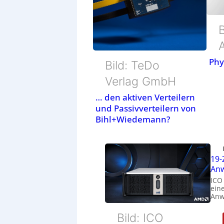
Phy
Bild: TeDo
Verlag GmbH
… den aktiven Verteilern
und Passivverteilern von
Bihl+Wiedemann?
19-
Anw
ICO
eine
Anw
Bild: ICO