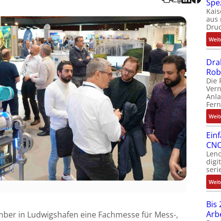
Spe
Kais
aus 
Dru
Weit
Dra
Rob
Die 
Ver
Anla
Fer
Weit
Ein
CNC
Leno
digi
seri
Weit
Bis 
Arb
mber in Ludwigshafen eine Fachmesse für Mess-,