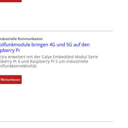
1
9
-
Z
o
l
Industrielle Kommunikation
l
ilfunkmodule bringen 4G und 5G auf den
-
pberry Pi
I
ctra erweitert mit der Calyx Embedded Modul Serie
n
pberry Pi 4 und Raspberry Pi 5 um industrielle
d
ilfunkkonnektivität.
u
s
:
Weiterlesen
t
M
r
o
i
b
e
i
-
l
P
f
C
u
l
n