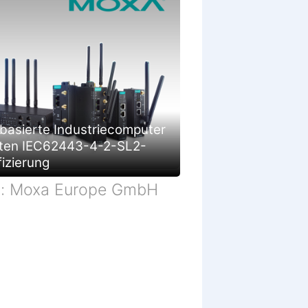
basierte Industriecomputer
lten IEC62443-4-2-SL2-
fizierung
d: Moxa Europe GmbH