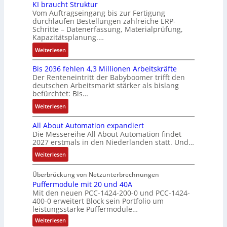
o
P
e
y
KI braucht Struktur
E
k
n
b
o
r
Vom Auftragseingang bis zur Fertigung
s
n
-
i
o
durchlaufen Bestellungen zahlreiche ERP-
s
V
t
t
G
Schritte – Datenerfassung, Materialprüfung,
n
t
i
e
è
w
e
Kapazitätsplanung.…
F
i
t
r
m
i
s
a
k
:
Weiterlesen
i
t
e
c
c
n
K
v
r
s
k
h
u
Bis 2036 fehlen 4,3 Millionen Arbeitskräfte
I
e
i
:
l
ä
c
Der Renteneintritt der Babyboomer trifft den
b
M
e
Q
u
f
deutschen Arbeitsmarkt stärker als bislang
C
r
o
b
2
n
t
befürchtet: Bis…
N
a
m
s
-
g
s
C
:
Weiterlesen
u
e
-
E
f
-
B
c
n
u
r
ü
All About Automation expandiert
S
i
h
t
n
g
h
Die Messereihe All About Automation findet
y
s
t
a
d
e
r
2027 erstmals in den Niederlanden statt. Und…
s
2
S
u
M
b
e
t
0
:
Weiterlesen
t
f
a
n
r
e
3
A
r
n
r
i
z
m
6
l
Überbrückung von Netzunterbrechnungen
u
a
k
s
u
e
f
l
Puffermodule mit 20 und 40A
k
h
e
s
m
Mit den neuen PCC-1424-200-0 und PCC-1424-
e
A
t
m
t
e
V
400-0 erweitert Block sein Portfolio um
h
b
u
e
i
b
o
leistungsstarke Puffermodule…
l
o
r
,
n
e
r
:
Weiterlesen
e
u
g
g
s
s
P