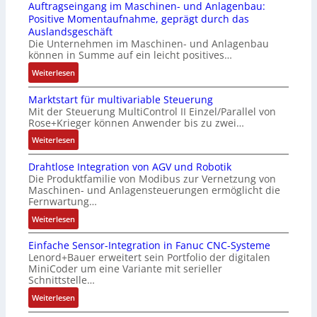
Auftragseingang im Maschinen- und Anlagenbau:
3
u
s
r
Positive Momentaufnahme, geprägt durch das
-
c
t
i
Auslandsgeschäft
Z
k
s
n
Die Unternehmen im Maschinen- und Anlagenbau
e
a
i
g
können in Summe auf ein leicht positives…
r
u
c
e
:
Weiterlesen
t
s
h
n
A
i
g
f
4
Marktstart für multivariable Steuerung
u
f
l
l
G
Mit der Steuerung MultiControl II Einzel/Parallel von
f
i
e
e
u
Rose+Krieger können Anwender bis zu zwei…
t
z
i
x
n
r
:
Weiterlesen
i
c
i
d
a
M
e
h
b
5
Drahtlose Integration von AGV und Robotik
g
a
r
s
e
G
Die Produktfamilie von Modibus zur Vernetzung von
s
r
u
e
l
a
Maschinen- und Anlagensteuerungen ermöglicht die
e
k
n
l
f
u
Fernwartung…
i
t
g
e
ü
f
:
Weiterlesen
n
s
b
m
r
d
D
g
t
e
e
d
e
Einfache Sensor-Integration in Fanuc CNC-Systeme
r
a
a
s
n
i
n
Lenord+Bauer erweitert sein Portfolio der digitalen
a
n
r
t
t
e
R
MiniCoder um eine Variante mit serieller
h
g
t
ä
e
A
Schnittstelle…
a
t
i
f
t
m
n
s
:
Weiterlesen
l
m
ü
i
i
w
p
E
o
M
r
g
t