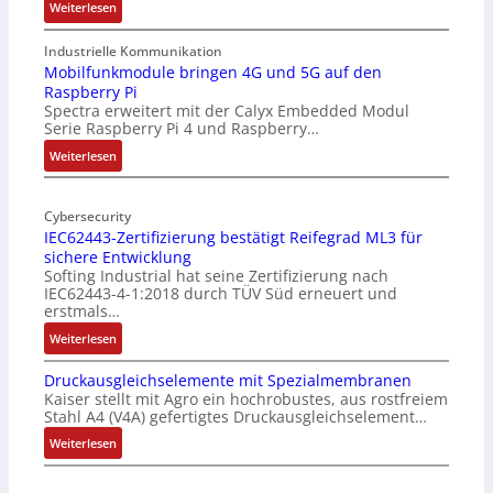
:
Weiterlesen
1
9
Industrielle Kommunikation
-
Mobilfunkmodule bringen 4G und 5G auf den
Raspberry Pi
Z
Spectra erweitert mit der Calyx Embedded Modul
o
Serie Raspberry Pi 4 und Raspberry…
l
l
:
Weiterlesen
-
M
I
o
n
Cybersecurity
b
IEC62443-Zertifizierung bestätigt Reifegrad ML3 für
d
i
sichere Entwicklung
u
l
Softing Industrial hat seine Zertifizierung nach
s
f
IEC62443-4-1:2018 durch TÜV Süd erneuert und
t
u
erstmals…
r
n
:
Weiterlesen
i
k
I
e
m
Druckausgleichselemente mit Spezialmembranen
E
-
o
Kaiser stellt mit Agro ein hochrobustes, aus rostfreiem
C
P
d
Stahl A4 (V4A) gefertigtes Druckausgleichselement…
6
C
u
2
:
Weiterlesen
l
l
4
D
ä
e
4
r
s
b