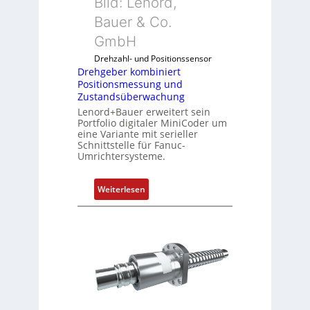
Bild: Lenord,
i
e
o
Bauer & Co.
g
n
m
u
R
GmbH
b
r
a
i
Drehzahl- und Positionssensor
i
s
n
Drehgeber kombiniert
e
p
Positionsmessung und
i
r
b
Zustandsüberwachung
e
e
e
Lenord+Bauer erweitert sein
r
n
Portfolio digitaler MiniCoder um
r
t
eine Variante mit serieller
r
P
Schnittstelle für Fanuc-
y
Umrichtersysteme.
o
P
s
i
i
:
Weiterlesen
t
D
i
r
o
e
n
h
s
g
m
e
e
b
s
e