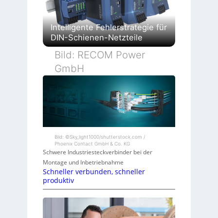
Intelligente Fehlerstrategie für
DIN-Schienen-Netzteile
Bild: RECOM Power
GmbH
Bild: ©Sky_light1000/shutterstock.com /
Phoenix Contact GmbH & Co. KG
Schwere Industriesteckverbinder bei der
Montage und Inbetriebnahme
Schneller verbunden, schneller
produktiv