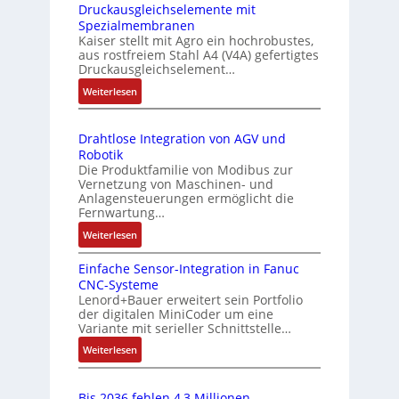
c
e
Druckausgleichselemente mit
E
e
h
Spezialmembranen
s
C
r
u
Kaiser stellt mit Agro ein hochrobustes,
s
6
aus rostfreiem Stahl A4 (V4A) gefertigtes
t
n
2
u
Druckausgleichselement…
y
g
4
n
:
Weiterlesen
p
4
g
D
s
3
u
r
-
o
n
Drahtlose Integration von AGV und
u
Z
r
Robotik
d
c
e
g
Die Produktfamilie von Modibus zur
Z
k
r
Vernetzung von Maschinen- und
t
a
u
t
Anlagensteuerungen ermöglicht die
f
u
s
Fernwartung…
i
ü
s
f
t
:
Weiterlesen
r
g
i
a
D
l
m
z
Einfache Sensor-Integration in Fanuc
n
r
e
e
i
CNC-Systeme
a
d
i
e
h
Lenord+Bauer erweitert sein Portfolio
h
s
c
der digitalen MiniCoder um eine
r
r
t
ü
Variante mit serieller Schnittstelle…
h
u
L
l
b
s
n
:
Weiterlesen
o
e
e
e
g
E
s
i
l
r
b
i
e
s
e
Bis 2036 fehlen 4,3 Millionen
w
e