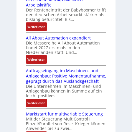
n
I
t
m
Arbeitskräfte
s
a
f
n
Der Renteneintritt der Babyboomer trifft
u
e
t
a
c
t
den deutschen Arbeitsmarkt stärker als
n
n
ä
c
e
h
bislang befürchtet: Bis…
t
g
t
h
g
u
:
e
Weiterlesen
i
e
r
n
B
m
g
S
a
g
All About Automation expandiert
i
i
t
e
t
Die Messereihe All About Automation
s
t
R
n
i
findet 2027 erstmals in den
2
S
e
s
Niederlanden statt. Und…
o
0
p
i
o
n
:
Weiterlesen
3
e
f
r
v
A
6
z
e
-
o
Auftragseingang im Maschinen- und
l
f
i
g
I
n
Anlagenbau: Positive Momentaufnahme,
l
e
a
r
n
A
geprägt durch das Auslandsgeschäft
A
h
l
a
t
G
Die Unternehmen im Maschinen- und
b
l
m
d
e
Anlagenbau können in Summe auf ein
V
o
e
e
M
leicht positives…
g
u
u
n
m
L
r
n
:
Weiterlesen
t
4
b
3
a
d
A
A
,
r
f
t
R
Marktstart für multivariable Steuerung
u
u
3
a
ü
i
Mit der Steuerung MultiControl II
o
f
t
M
n
r
Einzel/Parallel von Rose+Krieger können
o
b
t
o
i
e
Anwender bis zu zwei…
s
n
o
r
m