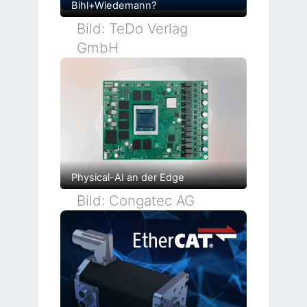
Bihl+Wiedemann?
Bild: TeDo Verlag
GmbH
Physical-AI an der Edge
Bild: Congatec AG