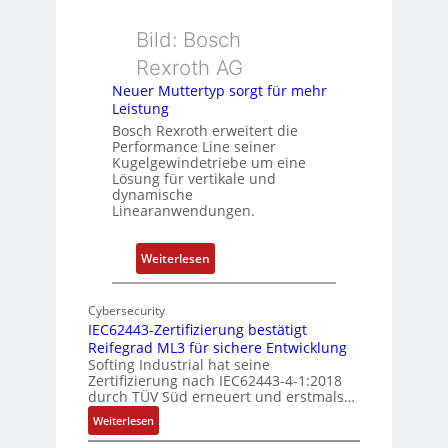
s
r
u
k
Bild: Bosch
n
o
Rexroth AG
g
m
Neuer Muttertyp sorgt für mehr
u
b
Leistung
n
i
Bosch Rexroth erweitert die
d
n
Performance Line seiner
Z
i
Kugelgewindetriebe um eine
u
Lösung für vertikale und
e
dynamische
s
r
Linearanwendungen.
t
t
a
P
:
Weiterlesen
n
o
N
d
s
e
s
i
Cybersecurity
u
ü
IEC62443-Zertifizierung bestätigt
t
e
b
Reifegrad ML3 für sichere Entwicklung
i
r
Softing Industrial hat seine
e
o
Zertifizierung nach IEC62443-4-1:2018
M
r
n
durch TÜV Süd erneuert und erstmals…
u
w
s
:
Weiterlesen
t
a
m
I
t