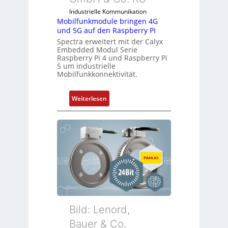
t
r
Industrielle Kommunikation
Mobilfunkmodule bringen 4G
i
und 5G auf den Raspberry Pi
e
Spectra erweitert mit der Calyx
-
Embedded Modul Serie
P
Raspberry Pi 4 und Raspberry Pi
C
5 um industrielle
Mobilfunkkonnektivität.
l
ä
s
:
Weiterlesen
s
M
t
o
s
b
i
i
c
l
h
f
f
u
l
n
e
k
x
m
Bild: Lenord,
i
o
Bauer & Co.
b
d