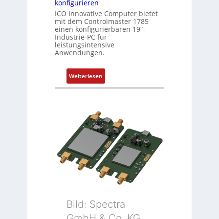
konfigurieren
ICO Innovative Computer bietet
mit dem Controlmaster 1785
einen konfigurierbaren 19“-
Industrie-PC für
leistungsintensive
Anwendungen.
:
Weiterlesen
1
9
-
Z
o
l
l
-
I
n
d
u
Bild: Spectra
s
GmbH & Co. KG