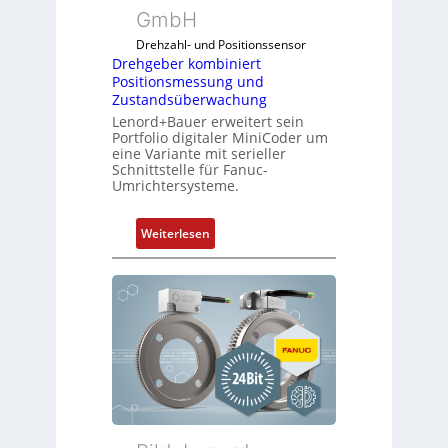
e
GmbH
u
l
l
Drehzahl- und Positionssensor
f
e
Drehgeber kombiniert
ü
Positionsmessung und
b
r
Zustandsüberwachung
r
d
Lenord+Bauer erweitert sein
i
Portfolio digitaler MiniCoder um
i
n
eine Variante mit serieller
e
g
Schnittstelle für Fanuc-
A
Umrichtersysteme.
e
n
n
w
4
:
Weiterlesen
e
G
D
n
u
r
d
n
e
u
d
h
n
5
g
g
G
e
k
a
b
o
u
e
n
f
r
f
d
k