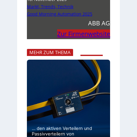
Markt, Trends, Technik
Good Morning Automation 2025
ABB AG
Zur Firmenwebsite
MEHR ZUM THEMA
… den aktiven Verteilern und
Passivverteilern von