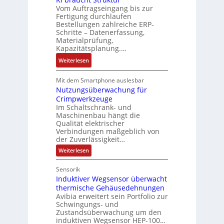
c
e
V
Vom Auftragseingang bis zur
m
h
n
Fertigung durchlaufen
e
e
ä
Bestellungen zahlreiche ERP-
t
r
s
Schritte – Datenerfassung,
f
a
t
:
Materialprüfung,
t
u
r
Q
Kapazitätsplanung.…
s
f
i
2
:
f
Weiterlesen
n
e
-
K
ü
a
b
E
I
h
Mit dem Smartphone auslesbar
h
s
r
b
Nutzungsüberwachung für
r
m
-
g
Crimpwerkzeuge
r
e
e
u
e
Im Schaltschrank- und
a
r
,
n
b
Maschinenbau hängt die
u
z
g
d
Qualität elektrischer
n
c
u
e
M
Verbindungen maßgeblich von
i
h
m
der Zuverlässigkeit…
p
a
s
t
V
r
r
:
Weiterlesen
s
S
o
N
ä
k
e
u
t
r
g
e
Sensorik
b
t
r
s
t
t
Induktiver Wegsensor überwacht
z
e
u
t
u
d
i
thermische Gehäusedehnungen
s
n
k
a
Avibia erweitert sein Portfolio zur
u
n
g
t
t
n
Schwingungs- und
r
g
s
ä
Zustandsüberwachung um den
u
d
ü
c
l
t
induktiven Wegsensor HEP-100…
b
r
d