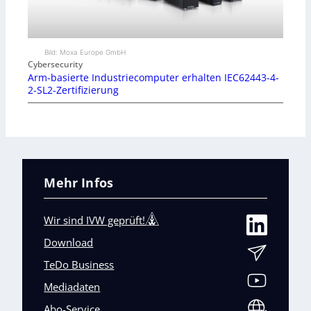
Bild: Moxa Europe GmbH
Cybersecurity
Arm-basierte Industriecomputer erhalten IEC62443-4-
2-SL2-Zertifizierung
Mehr Infos
Wir sind IVW geprüft!
Download
TeDo Business
Mediadaten
Abo-Service