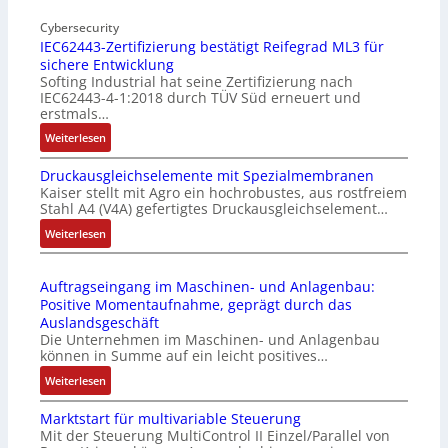
I
o
n
Cybersecurity
b
IEC62443-Zertifizierung bestätigt Reifegrad ML3 für
d
i
sichere Entwicklung
u
l
Softing Industrial hat seine Zertifizierung nach
s
f
IEC62443-4-1:2018 durch TÜV Süd erneuert und
t
u
erstmals…
r
n
:
Weiterlesen
i
k
I
e
m
Druckausgleichselemente mit Spezialmembranen
E
-
o
Kaiser stellt mit Agro ein hochrobustes, aus rostfreiem
C
P
d
Stahl A4 (V4A) gefertigtes Druckausgleichselement…
6
C
u
2
:
Weiterlesen
l
l
4
D
ä
e
4
r
s
b
Auftragseingang im Maschinen- und Anlagenbau:
3
u
s
r
Positive Momentaufnahme, geprägt durch das
-
c
t
i
Auslandsgeschäft
Z
k
s
n
Die Unternehmen im Maschinen- und Anlagenbau
e
a
i
g
können in Summe auf ein leicht positives…
r
u
c
e
:
Weiterlesen
t
s
h
n
A
i
g
f
4
Marktstart für multivariable Steuerung
u
f
l
l
G
Mit der Steuerung MultiControl II Einzel/Parallel von
f
i
e
e
u