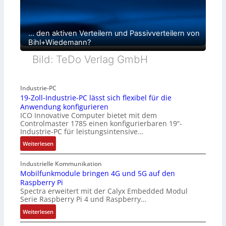
… den aktiven Verteilern und Passivverteilern von
Bihl+Wiedemann?
Bild: TeDo Verlag GmbH
Industrie-PC
19-Zoll-Industrie-PC lässt sich flexibel für die
Anwendung konfigurieren
ICO Innovative Computer bietet mit dem
Controlmaster 1785 einen konfigurierbaren 19“-
Industrie-PC für leistungsintensive…
:
Weiterlesen
1
9
Industrielle Kommunikation
-
Mobilfunkmodule bringen 4G und 5G auf den
Raspberry Pi
Z
Spectra erweitert mit der Calyx Embedded Modul
o
Serie Raspberry Pi 4 und Raspberry…
l
l
:
Weiterlesen
-
M