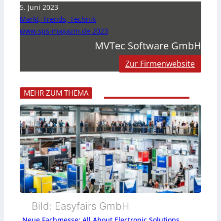
5. Juni 2023
Markt, Trends, Technik
www.sps-magazin.de 2023
MVTec Software GmbH
Zur Firmenwebsite
MEHR ZUM THEMA
Bild: Easyfairs GmbH
Neue Fachmesse: All About Electronic Solutions