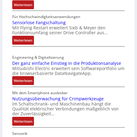
u
r
:
Weiterlesen
l
t
I
t
e
P
Für Hochschwindigkeitsanwendungen
i
L
C
Sensorlose Fangschaltung
t
a
Mit Flying Restart erweitert Sieb & Meyer den
-
u
s
Funktionsumfang seiner Drive Controller aus…
N
r
e
e
:
Weiterlesen
n
r
t
S
-
t
z
e
K
r
t
Engineering & Digitalisierung
n
i
i
e
Der ganz einfache Einstieg in die Produktionsanalyse
s
t
a
Mitsubishi Electric erweitert sein Softwareportfolio um
i
o
E
n
die browserbasierte DataNavigateApp.
l
r
n
g
e
:
l
Weiterlesen
c
u
r
D
o
o
l
h
e
s
Mit dem Smartphone auslesbar
d
a
ä
r
e
Nutzungsüberwachung für Crimpwerkzeuge
e
t
l
Im Schaltschrank- und Maschinenbau hängt die
g
F
r
i
Qualität elektrischer Verbindungen maßgeblich von
t
a
a
o
der Zuverlässigkeit…
S
n
n
n
c
:
z
Weiterlesen
g
h
N
e
s
u
u
i
c
Sensorik