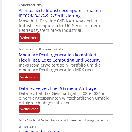
u
n
Cybersecurity
i
u
t
f
t
Arm-basierte Industriecomputer erhalten
l
s
b
IEC62443-4-2-SL2-Zertifizierung
w
e
i
e
e
Moxa hat für seine 64Bit-Arm-basierten
a
l
g
d
g
Industriecomputer der UC-Serie mit dem
n
l
u
e
i
Betriebssystem Moxa Industrial…
d
i
n
h
n
:
Weiterlesen
,
g
g
n
n
A
K
e
b
u
t
r
o
n
Industrielle Kommunikation
e
n
a
m
Modulare Routergeneration kombiniert
s
t
i
g
n
Flexibilität, Edge Computing und Security
-
t
e
m
e
d
Insys Icom erweitert sein Portfolio um die
b
e
F
2
n
e
modulare Routergeneration MRX.neo.
a
n
e
0
r
s
:
u
h
Weiterlesen
2
M
i
M
n
l
6
a
e
DataTec verzeichnet 9% mehr Aufträge
o
d
e
E
s
DataTec hat das Geschäftsjahr 2025/2026 in
r
d
S
r
u
c
einem angespannten wirtschaftlichen Umfeld
t
u
t
s
r
h
erfolgreich abgeschlossen.
e
l
ö
t
o
i
:
Weiterlesen
I
a
r
r
p
n
D
n
r
a
a
a
e
e
NIS-2 in fünf Schritten strukturiert und pragmatisch
t
d
e
n
t
a
a
umsetzen
u
R
f
e
n
T
So gelingt das Setup