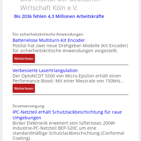
Wirtschaft Köln e.V.
Bis 2036 fehlen 4,3 Millionen Arbeitskräfte
Für sicherheitskritische Anwendungen
Batterielose Multiturn-Kit Encoder
Posital hat zwei neue Drehgeber-Modelle (Kit Encoder)
für sicherheitskritische Anwendungen vorgestellt.
:
Weiterlesen
B
Verbesserte Lasertriangulation
a
Der OptoNCDT 5500 von Micro-Epsilon erhält einen
t
Performance-Boost: Mit einer Messrate von 150kHz…
t
e
:
Weiterlesen
r
V
i
e
Stromversorgung
e
r
IPC-Netzteil erhält Schutzlackbeschichtung für raue
l
b
Umgebungen
o
e
Bicker Elektronik erweitert sein lüfterloses 200W-
s
s
Industrie-PC-Netzteil BEP-520C um eine
e
s
standardmäßige Schutzlackbeschichtung (Conformal
M
e
Coating).