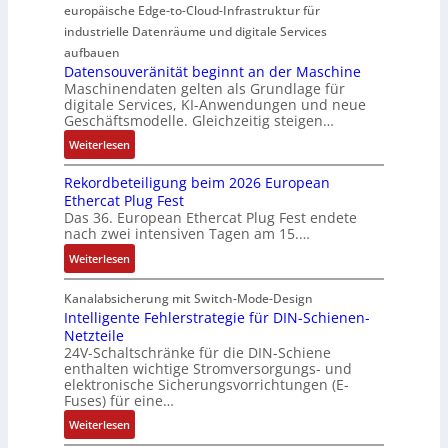
b
europäische Edge-to-Cloud-Infrastruktur für
e
r
e
p
k
r
m
ü
U
industrielle Datenräume und digitale Services
w
t
i
i
b
m
e
i
aufbauen
d
t
e
g
Datensouveränität beginnt an der Maschine
r
o
l
2
Maschinendaten gelten als Grundlage für
r
e
k
n
e
digitale Services, KI-Anwendungen und neue
0
w
b
z
s
Geschäftsmodelle. Gleichzeitig steigen…
i
u
a
u
e
a
t
n
c
:
n
Weiterlesen
u
n
u
d
h
D
g
g
a
n
Rekordbeteiligung beim 2026 European
4
t
a
e
e
l
g
Ethercat Plug Fest
0
t
t
n
y
e
Das 36. European Ethercat Plug Fest endete
A
h
e
s
nach zwei intensiven Tagen am 15.…
n
e
n
e
r
:
r
s
Weiterlesen
e
R
m
o
d
e
i
u
Kanalabsicherung mit Switch-Mode-Design
u
k
s
v
Intelligente Fehlerstrategie für DIN-Schienen-
z
Netzteile
o
c
e
i
24V-Schaltschränke für die DIN-Schiene
r
h
r
enthalten wichtige Stromversorgungs- und
e
d
e
ä
elektronische Sicherungsvorrichtungen (E-
r
b
G
n
Fuses) für eine…
e
e
e
i
n
:
Weiterlesen
t
h
t
A
I
e
ä
ä