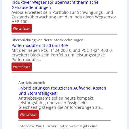
t
t
n
Induktiver Wegsensor überwacht thermische
h
z
Gehäusedehnungen
z
f
a
Avibia erweitert sein Portfolio zur Schwingungs- und
l
u
a
l
Zustandsüberwachung um den induktiven Wegsensor
a
n
c
t
HEP-100…
c
g
h
u
:
k
Weiterlesen
s
e
n
I
b
ü
E
g
n
e
b
Überbrückung von Netzunterbrechnungen
i
d
s
Puffermodule mit 20 und 40A
e
n
Mit den neuen PCC-1424-200-0 und PCC-1424-400-0
u
c
r
s
erweitert Block sein Portfolio um leistungsstarke
k
h
w
t
Puffermodule…
t
i
a
i
:
i
Weiterlesen
c
c
e
P
v
h
h
g
u
e
t
u
i
Antriebstechnik
f
r
u
n
n
Hybridleitungen reduzieren Aufwand, Kosten
f
W
n
g
d
und Störanfälligkeit
e
e
g
f
i
Antriebssysteme sollen heute kompakt,
r
g
f
ü
e
leistungsfähig und zuverlässig sein.
m
s
ü
r
P
Gleichzeitig steigen die Anforderungen an…
o
e
r
C
r
:
Weiterlesen
d
n
r
r
o
H
u
s
a
i
d
y
Interview: Wie Hilscher und Schwarz Digits eine
l
o
u
m
u