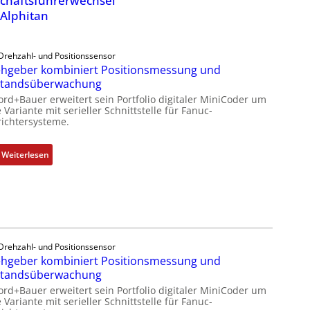
chäftsführerwechsel
 Alphitan
Drehzahl- und Positionssensor
hgeber kombiniert Positionsmessung und
standsüberwachung
ord+Bauer erweitert sein Portfolio digitaler MiniCoder um
 Variante mit serieller Schnittstelle für Fanuc-
ichtersysteme.
:
Weiterlesen
D
r
e
h
g
e
Drehzahl- und Positionssensor
b
hgeber kombiniert Positionsmessung und
e
standsüberwachung
r
ord+Bauer erweitert sein Portfolio digitaler MiniCoder um
k
 Variante mit serieller Schnittstelle für Fanuc-