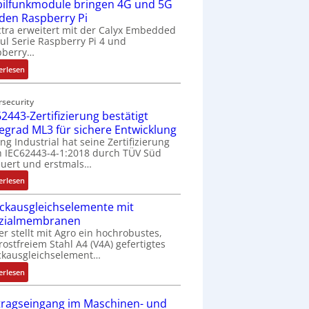
ilfunkmodule bringen 4G und 5G
-
Z
 den Raspberry Pi
o
tra erweitert mit der Calyx Embedded
l Serie Raspberry Pi 4 und
l
pberry…
l
-
:
erlesen
I
M
n
o
rsecurity
d
b
2443-Zertifizierung bestätigt
u
i
fegrad ML3 für sichere Entwicklung
s
l
ing Industrial hat seine Zertifizierung
t
f
 IEC62443-4-1:2018 durch TÜV Süd
r
u
uert und erstmals…
i
n
:
erlesen
e
k
I
-
m
ckausgleichselemente mit
E
P
o
zialmembranen
C
C
d
er stellt mit Agro ein hochrobustes,
6
l
u
rostfreiem Stahl A4 (V4A) gefertigtes
2
ä
l
ckausgleichselement…
4
s
e
:
4
erlesen
s
b
D
3
t
r
r
-
tragseingang im Maschinen- und
s
i