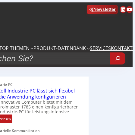
Linke
Yo
Newsletter
TOP THEMEN
PRODUKT-DATENBANK
SERVICES
KONTAKT
strie-PC
oll-Industrie-PC lässt sich flexibel
 die Anwendung konfigurieren
Innovative Computer bietet mit dem
rolmaster 1785 einen konfigurierbaren
Industrie-PC für leistungsintensive…
:
erlesen
1
9
strielle Kommunikation