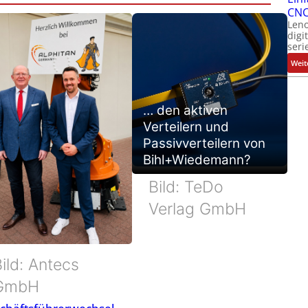
CNC
Leno
digi
seri
Weit
… den aktiven
Verteilern und
Passivverteilern von
Bihl+Wiedemann?
Bild: TeDo
Verlag GmbH
ild: Antecs
GmbH