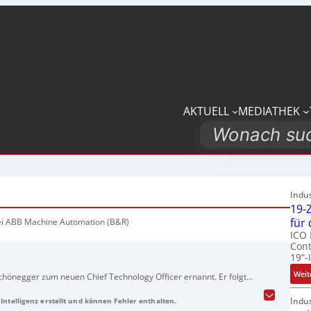
AKTUELL
MEDIATHEK
Search
Indu
19-Z
für
i ABB Machine Automation (B&R)
ICO 
Cont
19“-
Weit
hönegger zum neuen Chief Technology Officer ernannt. Er folgt
vember 2025 als Divisionspräsident der Machine Automation
Indu
Intelligenz erstellt und können Fehler enthalten.
omation tätig ist. Schönegger ist seit 2006 bei B&R, war unter