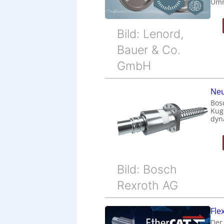
Umr
Bild: Lenord,
Bauer & Co.
GmbH
Neu
Bos
Kug
dyn
Bild: Bosch
Rexroth AG
Fle
Der