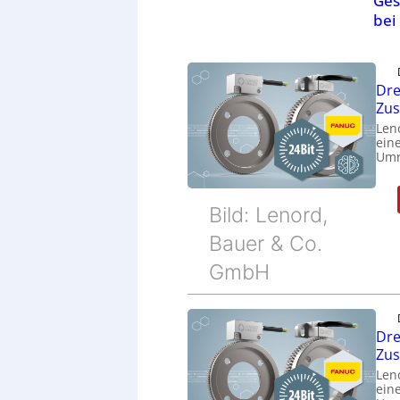
Ges
bei
Dre
Zu
Len
eine
Umr
Bild: Lenord,
Bauer & Co.
GmbH
Dre
Zu
Len
eine