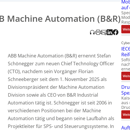
Mob
gssysteme
sowie Leiter Produktmanagement und führt seit 2022
auf
 neuen Rolle will er die technologische Ausrichtung in
Spec
ustriellen Lösungen vorantreiben – mit Fokus auf offene
B Machine Automation (B&R)
Modu
Ras
Weit
Cybe
IEC6
Rei
ABB Machine Automation (B&R) ernennt Stefan
Soft
Schönegger zum neuen Chief Technology Officer
nach
erne
(CTO), nachdem sein Vorgänger Florian
Weit
Schneeberger seit dem 1. November 2025 als
Dru
Divisionspräsident der Machine Automation
Spe
Division sowie als CEO von B&R Industrial
Kais
Automation tätig ist. Schönegger ist seit 2006 in
aus 
Dru
verschiedenen Positionen bei der Machine
Weit
Automation tätig und begann seine Laufbahn als
Projektleiter für SPS- und Steuerungssysteme. In
Auf