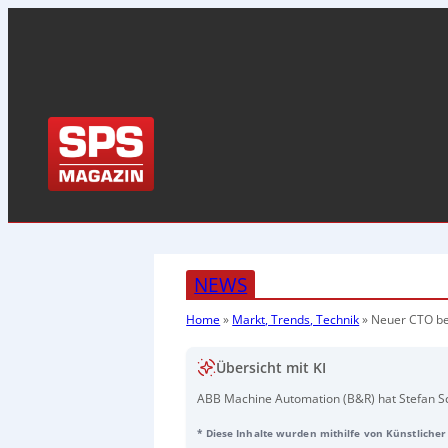
NEWS
Home
»
Markt, Trends, Technik
»
Neuer CTO be
Übersicht mit KI
ABB Machine Automation (B&R) hat Stefan Sc
auf Florian Schneberger, der seit dem 1. No
* Diese Inhalte wurden mithilfe von Künstlicher 
Division sowie als CEO von B&R Industrial Aut