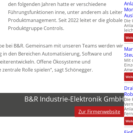
Anl
den folgenden Jahren hatte er verschiedene
Mom
Führungsfunktionen inne, unter anderem als Leiter
Aus
Produktmanagement. Seit 2022 leitet er die globale
Die
Anl
Produktgruppe Controls.
leic
Weit
gabe bei B&R. Gemeinsam mit unseren Teams werden wir
Mar
g in den Bereichen Automatisierung, Software und
Ste
Mit 
eiterentwickeln. Offene Ökosysteme und
Einz
zentrale Rolle spielen“, sagt Schönegger.
Anw
Weit
Dra
Rob
B&R Industrie-Elektronik GmbH
Die 
Ver
Anla
Zur Firmenwebsite
Fer
Weit
Ein