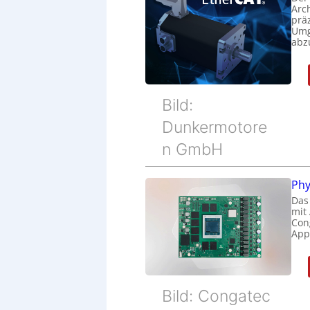
Arc
prä
Umg
abz
Bild:
Dunkermotore
n GmbH
Phy
Das
mit
Cong
Appl
Bild: Congatec