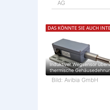
AG
DAS KÖNNTE SIE AUCH INT
Induktiver Wegsensor über
thermische Gehäusedehnu
Bild: Avibia GmbH