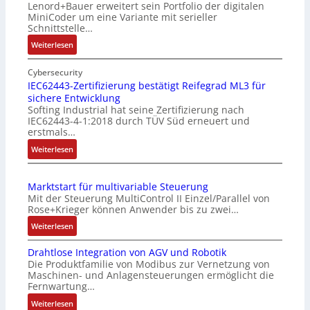
Lenord+Bauer erweitert sein Portfolio der digitalen
MiniCoder um eine Variante mit serieller
Schnittstelle…
:
Weiterlesen
E
i
Cybersecurity
n
IEC62443-Zertifizierung bestätigt Reifegrad ML3 für
sichere Entwicklung
f
Softing Industrial hat seine Zertifizierung nach
a
IEC62443-4-1:2018 durch TÜV Süd erneuert und
c
erstmals…
h
:
Weiterlesen
e
I
S
E
e
Marktstart für multivariable Steuerung
C
n
Mit der Steuerung MultiControl II Einzel/Parallel von
6
s
Rose+Krieger können Anwender bis zu zwei…
2
o
:
Weiterlesen
4
r
M
4
-
Drahtlose Integration von AGV und Robotik
a
3
I
Die Produktfamilie von Modibus zur Vernetzung von
r
-
n
Maschinen- und Anlagensteuerungen ermöglicht die
k
Z
t
Fernwartung…
t
e
e
:
Weiterlesen
s
r
g