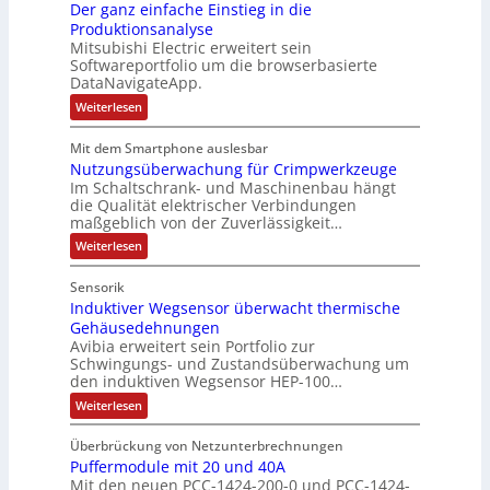
s
u
Der ganz einfache Einstieg in die
S
i
i
Produktionsanalyse
e
y
k
Mitsubishi Electric erweitert sein
t
r
s
-
Softwareportfolio um die browserbasierte
i
V
t
G
DataNavigateApp.
v
e
è
e
:
Weiterlesen
e
r
m
s
D
M
t
e
e
c
Mit dem Smartphone auslesbar
o
r
r
s
h
Nutzungsüberwachung für Crimpwerkzeuge
g
m
i
:
ä
a
Im Schaltschrank- und Maschinenbau hängt
e
e
Q
n
f
die Qualität elektrischer Verbindungen
z
n
b
2
maßgeblich von der Zuverlässigkeit…
t
e
t
s
-
s
i
:
Weiterlesen
a
-
n
E
N
f
f
u
u
u
r
ü
Sensorik
a
t
f
n
g
h
c
Induktiver Wegsensor überwacht thermische
z
n
d
h
e
u
r
Gehäusedehnungen
e
n
a
M
b
Avibia erweitert sein Portfolio zur
e
E
g
h
a
Schwingungs- und Zustandsüberwachung um
n
i
r
s
den induktiven Wegsensor HEP-100…
m
r
n
ü
i
z
s
b
e
k
:
s
Weiterlesen
u
t
e
I
,
e
s
i
r
m
n
g
e
t
w
Überbrückung von Netzunterbrechnungen
e
d
V
g
a
e
i
Puffermodule mit 20 und 40A
u
b
o
i
c
k
p
Mit den neuen PCC-1424-200-0 und PCC-1424-
n
e
n
h