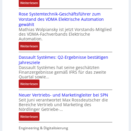
:
s
Weiterlesen
c
M
c
k
t
D
e
k
u
h
r
Rose Systemtechnik-Geschäftsführer zum
a
r
l
l
i
ä
Vorstand des VDMA Elektrische Automation
s
t
u
t
n
f
gewählt
I
e
n
i
e
t
Mathias Wolpiansky ist jetzt Vorstands-Mitglied
T
L
g
t
n
e
des VDMA-Fachverbands Elektrische
-
a
u
-
Automation.
R
s
r
u
:
Weiterlesen
ü
e
n
n
R
c
r
-
d
Dassault Systèmes: Q2-Ergebnisse bestätigen
o
k
t
K
A
Jahresziele
s
g
r
i
n
Dassault Systèmes hat seine geschätzten
e
r
i
t
l
Finanzergebnisse gemäß IFRS für das zweite
S
a
a
E
Quartal sowie…
a
y
t
n
n
g
:
Weiterlesen
s
d
g
c
e
D
t
e
u
o
n
Neuer Vertriebs- und Marketingleiter bei SPN
a
e
r
l
d
b
Seit Juni verantwortet Max Rossdeutscher die
s
m
F
a
e
Bereiche Vertrieb und Marketing des
a
s
t
a
t
Nördlinger Getriebe-…
r
u
a
e
b
i
:
:
Weiterlesen
u
c
r
o
P
N
l
h
i
n
o
e
Engineering & Digitalisierung
t
n
k