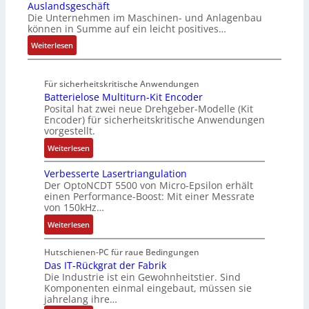
f
e
Auslandsgeschäft
e
A
t
G
e
e
Die Unternehmen im Maschinen- und Anlagenbau
h
b
u
V
r
können in Summe auf ein leicht positives…
g
l
o
r
u
u
r
:
Weiterlesen
e
u
n
n
a
A
n
t
d
g
d
u
4
A
R
M
Für sicherheitskritische Anwendungen
f
,
u
o
L
Batterielose Multiturn-Kit Encoder
t
3
t
b
3
Posital hat zwei neue Drehgeber-Modelle (Kit
r
M
o
o
Encoder) für sicherheitskritische Anwendungen
f
a
i
m
t
vorgestellt.
ü
g
l
a
i
r
:
Weiterlesen
s
l
t
k
s
B
e
i
i
i
Verbesserte Lasertriangulation
a
i
o
o
Der OptoNCDT 5500 von Micro-Epsilon erhält
c
t
n
n
n
einen Performance-Boost: Mit einer Messrate
h
t
g
e
e
von 150kHz…
e
e
a
n
x
:
r
Weiterlesen
r
n
A
p
V
e
i
g
r
a
e
E
Hutschienen-PC für raue Bedingungen
e
i
b
n
r
Das IT-Rückgrat der Fabrik
n
l
m
e
d
Die Industrie ist ein Gewohnheitstier. Sind
b
t
o
M
i
i
Komponenten einmal eingebaut, müssen sie
e
w
s
a
t
e
jahrelang ihre…
s
i
e
s
s
r