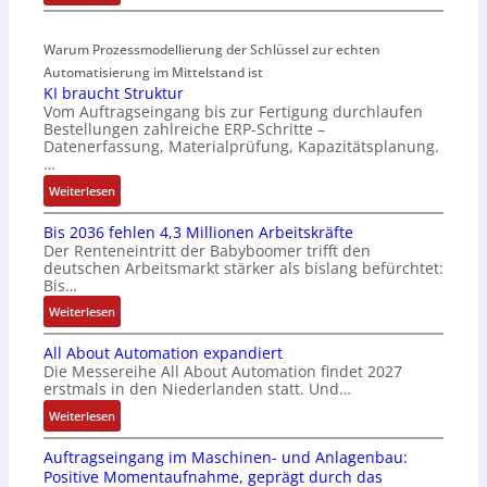
D
t
t
r
r
a
i
a
Warum Prozessmodellierung der Schlüssel zur echten
a
r
f
t
h
Automatisierung im Mittelstand ist
t
i
i
KI braucht Struktur
t
f
z
o
Vom Auftragseingang bis zur Fertigung durchlaufen
l
ü
i
n
Bestellungen zahlreiche ERP-Schritte –
o
r
e
i
Datenerfassung, Materialprüfung, Kapazitätsplanung.
s
m
r
n
…
e
u
u
F
:
Weiterlesen
I
l
n
a
K
n
t
g
n
Bis 2036 fehlen 4,3 Millionen Arbeitskräfte
I
t
i
b
u
Der Renteneintritt der Babyboomer trifft den
b
e
v
e
c
deutschen Arbeitsmarkt stärker als bislang befürchtet:
r
g
a
Bis…
s
C
a
r
r
t
N
:
Weiterlesen
u
a
i
ä
C
B
c
t
a
t
-
All About Automation expandiert
i
h
i
b
i
S
Die Messereihe All About Automation findet 2027
s
t
o
l
g
erstmals in den Niederlanden statt. Und…
y
2
S
n
e
t
s
0
:
Weiterlesen
t
v
S
R
t
3
A
r
o
t
e
e
Auftragseingang im Maschinen- und Anlagenbau:
6
l
u
n
e
i
m
Positive Momentaufnahme, geprägt durch das
f
l
k
A
u