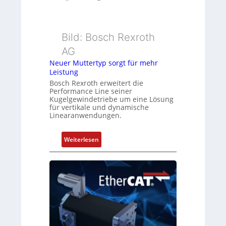
e
e
r
s
k
s
Bild: Bosch Rexroth
o
u
m
n
AG
b
g
Neuer Muttertyp sorgt für mehr
i
u
Leistung
n
n
Bosch Rexroth erweitert die
i
d
Performance Line seiner
Kugelgewindetriebe um eine Lösung
e
Z
für vertikale und dynamische
r
u
Linearanwendungen.
t
s
P
t
:
Weiterlesen
o
a
N
s
n
e
i
d
u
t
s
e
i
ü
r
o
b
M
n
e
u
s
r
t