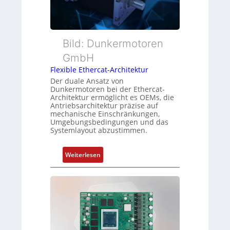
m
w
t
e
a
e
s
c
r
s
h
t
Bild: Dunkermotoren
u
u
y
n
n
GmbH
p
g
g
Flexible Ethercat-Architektur
s
u
Der duale Ansatz von
o
n
Dunkermotoren bei der Ethercat-
r
Architektur ermöglicht es OEMs, die
d
Antriebsarchitektur präzise auf
g
Z
mechanische Einschränkungen,
t
u
Umgebungsbedingungen und das
f
Systemlayout abzustimmen.
s
ü
t
r
a
:
Weiterlesen
m
n
F
e
d
l
h
s
e
r
ü
x
L
b
i
e
e
b
i
r
l