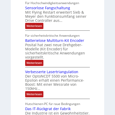
P
g
Für Hochschwindigkeitsanwendungen
u
C
p
r
c
e
n
Sensorlose Fangschaltung
-
a
b
h
s
d
N
Mit Flying Restart erweitert Sieb &
n
4
e
e
e
c
Meyer den Funktionsumfang seiner
0
t
d
i
A
Drive Controller aus…
h
A
z
i
t
u
ä
t
:
Weiterlesen
e
s
e
t
S
f
i
e
r
k
o
t
Für sicherheitskritische Anwendungen
l
n
t
r
m
e
Batterielose Multiturn-Kit Encoder
s
r
ä
a
o
Posital hat zwei neue Drehgeber-
h
r
f
Modelle (Kit Encoder) für
t
ä
l
sicherheitskritische Anwendungen
t
i
l
o
vorgestellt.
t
s
e
o
S
e
:
Weiterlesen
n
c
F
B
g
h
a
a
Verbesserte Lasertriangulation
u
n
e
t
t
Der OptoNCDT 5500 von Micro-
g
t
w
z
s
Epsilon erhält einen Performance-
e
ä
l
c
Boost: Mit einer Messrate von
r
a
h
h
i
150kHz…
c
a
e
l
k
:
l
Weiterlesen
l
b
t
V
t
o
e
e
u
s
Hutschienen-PC für raue Bedingungen
s
r
n
e
c
Das IT-Rückgrat der Fabrik
b
g
M
h
e
Die Industrie ist ein Gewohnheitstier.
u