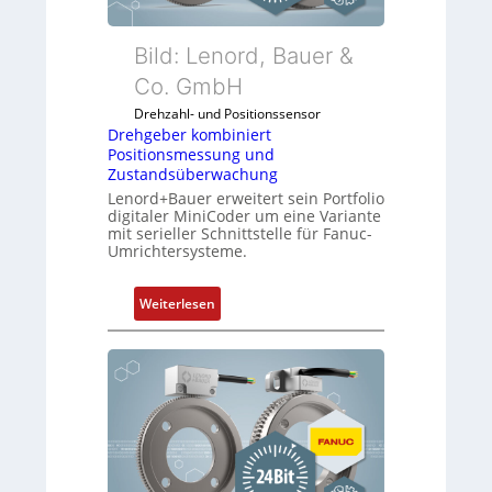
Bild: Lenord, Bauer &
Co. GmbH
Drehzahl- und Positionssensor
Drehgeber kombiniert
Positionsmessung und
Zustandsüberwachung
Lenord+Bauer erweitert sein Portfolio
digitaler MiniCoder um eine Variante
mit serieller Schnittstelle für Fanuc-
Umrichtersysteme.
:
Weiterlesen
D
r
e
h
g
e
b
e