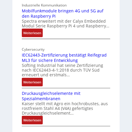
-
9
Industrielle Kommunikation
A
-
Mobilfunkmodule bringen 4G und 5G auf
I
den Raspberry Pi
Z
a
Spectra erweitert mit der Calyx Embedded
o
Modul Serie Raspberry Pi 4 und Raspberry…
n
l
d
l
:
Weiterlesen
e
-
M
I
o
r
n
Cybersecurity
b
E
IEC62443-Zertifizierung bestätigt Reifegrad
d
i
d
ML3 für sichere Entwicklung
u
l
g
Softing Industrial hat seine Zertifizierung
s
f
e
nach IEC62443-4-1:2018 durch TÜV Süd
t
u
erneuert und erstmals…
r
n
:
Weiterlesen
i
k
I
e
m
Druckausgleichselemente mit
E
-
o
Spezialmembranen
C
P
d
Kaiser stellt mit Agro ein hochrobustes, aus
6
C
u
rostfreiem Stahl A4 (V4A) gefertigtes
2
l
l
Druckausgleichselement…
4
ä
e
:
Weiterlesen
4
s
b
D
3
s
r
r