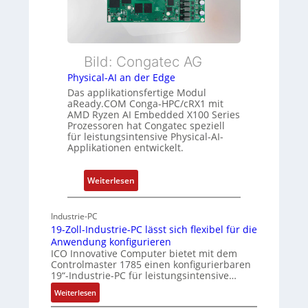
s
w
e
t
a
E
u
c
t
n
h
h
Bild: Congatec AG
g
u
e
Physical-AI an der Edge
n
r
Das applikationsfertige Modul
g
c
aReady.COM Conga-HPC/cRX1 mit
AMD Ryzen AI Embedded X100 Series
a
Prozessoren hat Congatec speziell
t
für leistungsintensive Physical-AI-
-
Applikationen entwickelt.
A
r
:
Weiterlesen
c
P
h
h
Industrie-PC
i
y
19-Zoll-Industrie-PC lässt sich flexibel für die
t
s
Anwendung konfigurieren
e
i
ICO Innovative Computer bietet mit dem
k
Controlmaster 1785 einen konfigurierbaren
c
t
19“-Industrie-PC für leistungsintensive…
a
u
:
Weiterlesen
l
r
1