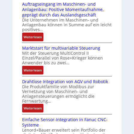
-
t
i
Auftragseingang im Maschinen- und
u
Z
s
n
Anlagenbau: Positive Momentaufnahme,
c
e
i
g
geprägt durch das Auslandsgeschäft
k
r
c
e
Die Unternehmen im Maschinen- und
a
t
h
Anlagenbau können in Summe auf ein leicht
n
u
i
positives…
f
4
s
f
l
G
:
Weiterlesen
g
i
e
u
A
l
z
x
n
Marktstart für multivariable Steuerung
u
e
i
i
Mit der Steuerung MultiControl II
d
f
i
e
Einzel/Parallel von Rose+Krieger können
b
5
t
c
Anwender bis zu zwei…
r
e
G
r
h
u
l
a
:
Weiterlesen
a
s
n
f
u
M
g
e
g
ü
Drahtlose Integration von AGV und Robotik
f
a
s
l
b
Die Produktfamilie von Modibus zur
r
d
r
e
e
Vernetzung von Maschinen- und
e
d
e
k
i
Anlagensteuerungen ermöglicht die
m
s
i
n
t
n
Fernwartung…
e
t
e
R
s
g
n
:
ä
Weiterlesen
A
a
t
a
t
D
t
n
s
a
n
e
Einfache Sensor-Integration in Fanuc CNC-
r
i
w
p
r
g
m
Systeme
a
g
e
b
t
i
Lenord+Bauer erweitert sein Portfolio der
i
h
t
n
e
f
m