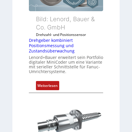
r
k
o
Bild: Lenord, Bauer &
m
Co. GmbH
b
Drehzahl- und Positionssensor
i
Drehgeber kombiniert
n
Positionsmessung und
i
Zustandsüberwachung
e
Lenord+Bauer erweitert sein Portfolio
r
digitaler MiniCoder um eine Variante
mit serieller Schnittstelle für Fanuc-
t
Umrichtersysteme.
P
o
:
s
Weiterlesen
D
i
r
t
e
i
h
o
g
n
e
s
b
m