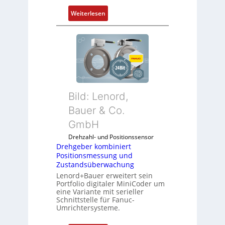
:
Weiterlesen
D
r
e
h
g
e
b
Bild: Lenord,
e
r
Bauer & Co.
k
GmbH
o
Drehzahl- und Positionssensor
m
Drehgeber kombiniert
b
Positionsmessung und
i
Zustandsüberwachung
n
Lenord+Bauer erweitert sein
i
Portfolio digitaler MiniCoder um
eine Variante mit serieller
e
Schnittstelle für Fanuc-
r
Umrichtersysteme.
t
P