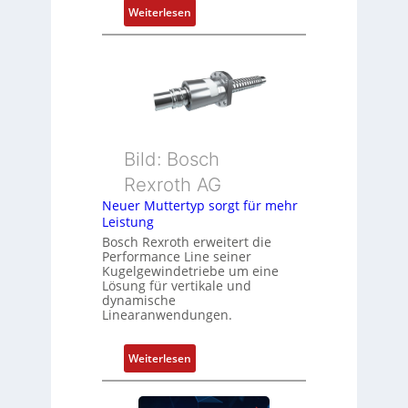
:
Weiterlesen
o
D
s
r
i
e
t
h
i
g
o
e
n
b
s
Bild: Bosch
e
m
Rexroth AG
r
e
k
Neuer Muttertyp sorgt für mehr
s
Leistung
o
s
m
Bosch Rexroth erweitert die
u
Performance Line seiner
b
n
Kugelgewindetriebe um eine
i
g
Lösung für vertikale und
n
dynamische
u
Linearanwendungen.
i
n
e
d
r
:
Weiterlesen
Z
t
N
u
P
e
s