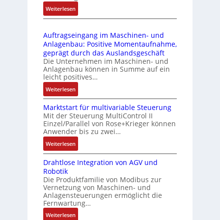
4
e
s
:
Weiterlesen
4
b
s
D
3
r
t
r
-
i
s
Auftragseingang im Maschinen- und
u
Z
n
i
Anlagenbau: Positive Momentaufnahme,
c
e
g
c
geprägt durch das Auslandsgeschäft
k
r
e
h
Die Unternehmen im Maschinen- und
a
t
Anlagenbau können in Summe auf ein
n
f
u
i
leicht positives…
4
l
s
f
G
e
:
Weiterlesen
g
i
u
x
A
l
z
n
i
Marktstart für multivariable Steuerung
u
e
i
Mit der Steuerung MultiControl II
d
b
f
i
e
Einzel/Parallel von Rose+Krieger können
5
e
t
c
Anwender bis zu zwei…
r
G
l
r
h
u
a
:
Weiterlesen
f
a
s
n
u
M
ü
g
e
g
Drahtlose Integration von AGV und
f
a
r
s
l
b
Robotik
d
r
d
e
e
e
Die Produktfamilie von Modibus zur
e
k
i
i
m
Vernetzung von Maschinen- und
s
n
t
e
n
Anlagensteuerungen ermöglicht die
e
t
R
s
A
g
Fernwartung…
n
ä
a
t
n
a
t
:
Weiterlesen
t
s
a
w
n