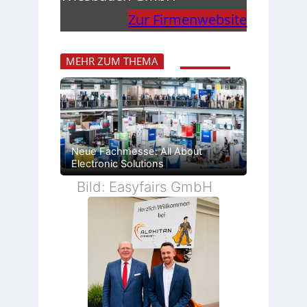
Zur Firmenwebsite
MEHR ZUM THEMA
Neue Fachmesse: All About
Electronic Solutions
Bild: Easyfairs GmbH