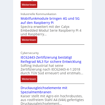
l
k
:
Weiterlesen
-
t
1
A
u
9
Industrielle Kommunikation
I
r
-
Mobilfunkmodule bringen 4G und 5G
a
auf den Raspberry Pi
Z
Spectra erweitert mit der Calyx
n
o
Embedded Modul Serie Raspberry Pi 4
l
d
und Raspberry…
l
e
:
Weiterlesen
-
r
M
I
E
o
n
d
Cybersecurity
b
d
g
IEC62443-Zertifizierung bestätigt
i
u
e
Reifegrad ML3 für sichere Entwicklung
l
s
Softing Industrial hat seine
f
t
Zertifizierung nach IEC62443-4-1:2018
u
r
durch TÜV Süd erneuert und erstmals…
n
i
:
Weiterlesen
k
e
I
m
-
Druckausgleichselemente mit
E
o
P
Spezialmembranen
C
d
C
Kaiser stellt mit Agro ein hochrobustes,
6
u
l
aus rostfreiem Stahl A4 (V4A) gefertigtes
2
l
ä
Druckausgleichselement…