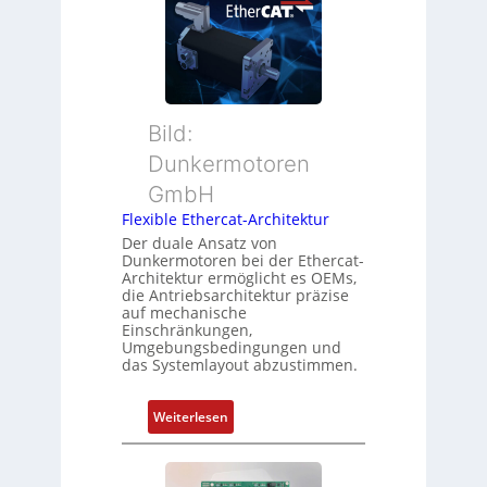
o
u
t
s
e
a
i
r
n
t
M
d
i
u
s
o
t
ü
Bild:
n
t
b
Dunkermotoren
s
e
e
m
GmbH
r
r
e
t
Flexible Ethercat-Architektur
w
s
y
a
Der duale Ansatz von
s
Dunkermotoren bei der Ethercat-
p
c
Architektur ermöglicht es OEMs,
u
s
h
die Antriebsarchitektur präzise
n
o
u
auf mechanische
g
r
Einschränkungen,
n
Umgebungsbedingungen und
u
g
g
das Systemlayout abzustimmen.
n
t
d
f
:
Z
Weiterlesen
ü
F
u
r
l
s
m
e
t