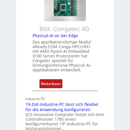
e
x
a
h
i
n
r
b
d
L
l
s
e
Bild: Congatec AG
e
ü
i
Physical-AI an der Edge
E
b
s
Das applikationsfertige Modul
t
e
t
aReady.COM Conga-HPC/cRX1
h
r
u
mit AMD Ryzen AI Embedded
e
w
n
X100 Series Prozessoren hat
r
Congatec speziell für
a
g
leistungsintensive Physical-AI-
c
c
Applikationen entwickelt.
a
h
t
u
:
Weiterlesen
-
n
P
A
g
h
r
Industrie-PC
y
c
19-Zoll-Industrie-PC lässt sich flexibel
s
h
für die Anwendung konfigurieren
i
ICO Innovative Computer bietet mit dem
i
Controlmaster 1785 einen
c
t
konfigurierbaren 19“-Industrie-PC für
a
e
leistungsintensive…