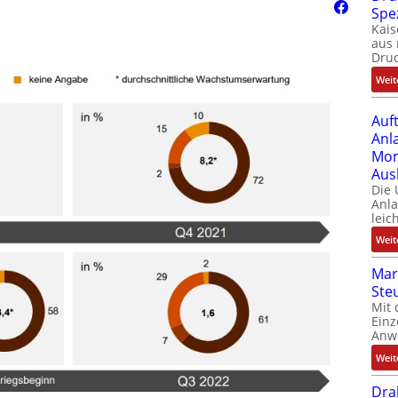
Spe
Kais
aus 
Dru
Weit
Auf
Anl
Mom
Aus
Die
Anl
leic
Weit
Mar
Ste
Mit 
Einz
Anw
Weit
Dra