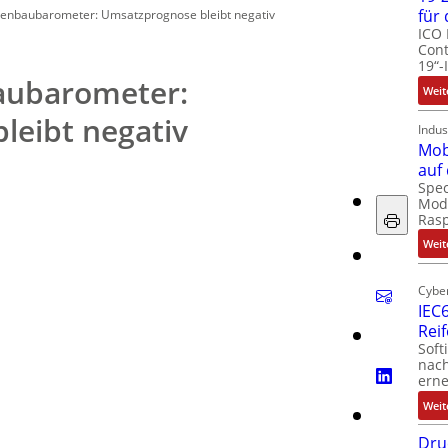
für
nbaubarometer: Umsatzprognose bleibt negativ
ICO 
Cont
19“-
ubarometer:
Weit
leibt negativ
Indus
Mob
auf
Spec
Modu
Ras
Weit
Cyber
IEC6
Rei
Soft
nach
erne
Weit
Dru