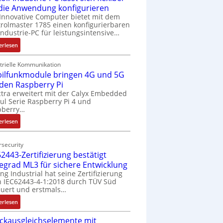
 die Anwendung konfigurieren
Innovative Computer bietet mit dem
rolmaster 1785 einen konfigurierbaren
Industrie-PC für leistungsintensive…
:
erlesen
1
9
trielle Kommunikation
ilfunkmodule bringen 4G und 5G
-
Z
 den Raspberry Pi
o
tra erweitert mit der Calyx Embedded
l Serie Raspberry Pi 4 und
l
pberry…
l
-
:
erlesen
I
M
n
o
security
d
b
2443-Zertifizierung bestätigt
u
i
fegrad ML3 für sichere Entwicklung
s
l
ing Industrial hat seine Zertifizierung
t
f
 IEC62443-4-1:2018 durch TÜV Süd
r
u
uert und erstmals…
i
n
:
erlesen
e
k
I
-
m
ckausgleichselemente mit
E