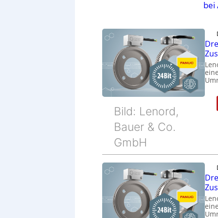
bei
Dre
Zu
Len
eine
Umr
Bild: Lenord,
Bauer & Co.
GmbH
Dre
Zu
Len
eine
Umr