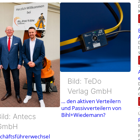
Bild: TeDo
Verlag GmbH
… den aktiven Verteilern
und Passivverteilern von
Bihl+Wiedemann?
ild: Antecs
GmbH
chäftsführerwechsel