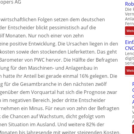
oopers AG
Rob
Die 
Ver
Anla
e wirtschaftlichen Folgen setzen dem deutschen
Fer
er Entscheider blickt pessimistisch auf die
Weit
ölf Monaten. Nur noch einer von zehn
Ein
ne positive Entwicklung. Die Ursachen liegen in den
CNC
kosten sowie den stockenden Lieferketten. Das geht
Leno
digi
arometer von PWC hervor. Die Hälfte der Befragten
seri
klung für den Maschinen- und Anlagenbau in
Weit
hatte ihr Anteil bei gerade einmal 16% gelegen. Die
g für die Gesamtbranche in den nächsten zwölf
Gegenüber dem Vorquartal hat sich die Prognose zwar
h im negativen Bereich. Jeder dritte Entscheider
ernehmen ein Minus. Für neun von zehn der Befragten
k die Chancen auf Wachstum, dicht gefolgt vom
hen Situation im Ausland. Und weitere 82% der
onaten bis Jahresende mit weiter steigenden Kosten.