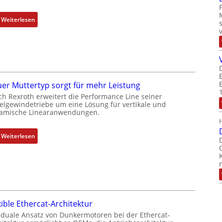
m
b
:
Weiterlesen
i
D
n
r
i
e
e
h
r
g
t
e
er Muttertyp sorgt für mehr Leistung
P
b
ch Rexroth erweitert die Performance Line seiner
o
e
elgewindetriebe um eine Lösung für vertikale und
amische Linearanwendungen.
s
r
i
k
t
o
:
Weiterlesen
i
m
N
o
b
e
n
i
u
s
n
e
m
i
r
e
e
M
xible Ethercat-Architektur
s
r
u
 duale Ansatz von Dunkermotoren bei der Ethercat-
s
t
t