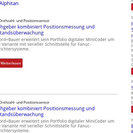
 Alphitan
Drehzahl- und Positionssensor
hgeber kombiniert Positionsmessung und
standsüberwachung
ord+Bauer erweitert sein Portfolio digitaler MiniCoder um
 Variante mit serieller Schnittstelle für Fanuc-
ichtersysteme.
:
Weiterlesen
D
r
e
h
g
e
Drehzahl- und Positionssensor
b
hgeber kombiniert Positionsmessung und
e
standsüberwachung
r
ord+Bauer erweitert sein Portfolio digitaler MiniCoder um
k
 Variante mit serieller Schnittstelle für Fanuc-
ichtersysteme.
o