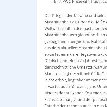
Bild: PWC PricewaterhouseC
Der Krieg in der Ukraine und sein
Maschinenbau zu. Über die Hälfte d
Weltwirtschaft in den nächsten zw
Maschinenbauern glaubt noch an ei
gestiegenen Energie- und Rohstoff
aus dem aktuellen Maschinenbau-B
erwartet eine klare Negativentwic
Deutschland. Noch zu Jahresbeginn 
durchschnittliche Umsatzerwartun
Monaten liegt derzeit bei -0,2%. 
leicht erholt, liegt aber immer noc
erwartet auch für das eigene Unt
hindert der steigende Kostendruc
Fachkräftemangel und der politisc
Entscheider rechnen auch in den M