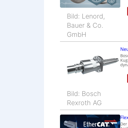
Bild: Lenord,
Bauer & Co.
GmbH
Neu
Bos
Kug
dyn
Bild: Bosch
Rexroth AG
Fle
Der