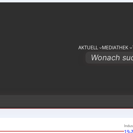
AKTUELL
MEDIATHEK
Search
Indus
19-Z