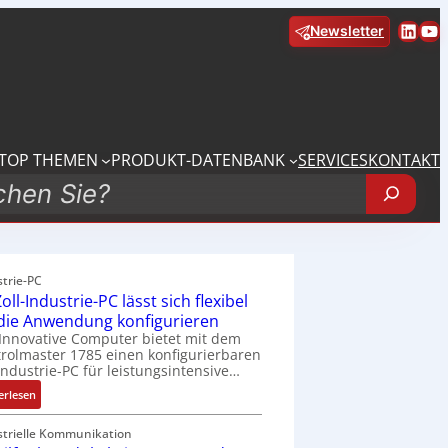
Linke
Yo
Newsletter
TOP THEMEN
PRODUKT-DATENBANK
SERVICES
KONTAKT
strie-PC
oll-Industrie-PC lässt sich flexibel
 die Anwendung konfigurieren
Innovative Computer bietet mit dem
rolmaster 1785 einen konfigurierbaren
Industrie-PC für leistungsintensive…
:
erlesen
1
9
strielle Kommunikation