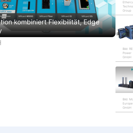
Etherc
Techno
Group
on kombiniert Flexibilität, Edge
y
H
Bild: 
Power
GmbH
Bild: M
Europe
GmbH