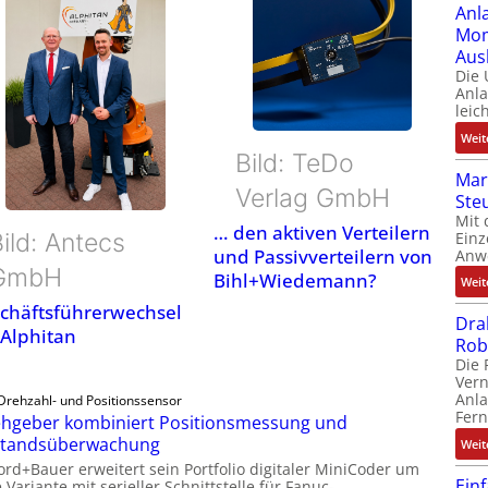
Anl
Mom
Aus
Die
Anl
leic
Weit
Bild: TeDo
Mar
Verlag GmbH
Ste
Mit 
… den aktiven Verteilern
Einz
ild: Antecs
und Passivverteilern von
Anw
GmbH
Bihl+Wiedemann?
Weit
chäftsführerwechsel
Dra
 Alphitan
Rob
Die 
Ver
Anla
Drehzahl- und Positionssensor
Fer
hgeber kombiniert Positionsmessung und
standsüberwachung
Weit
ord+Bauer erweitert sein Portfolio digitaler MiniCoder um
Ein
 Variante mit serieller Schnittstelle für Fanuc-