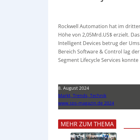
Rockwell Automation hat im dritte
Höhe von 2,05Mrd.US$ erzielt. Das
Intelligent Devices betrug der Ums
Bereich Software & Control lag d
Segment Lifecycle Services konnt
8. August 2024
Markt, Trends, Technik
www.sps-magazin.de 2024
MEHR ZUM THEMA