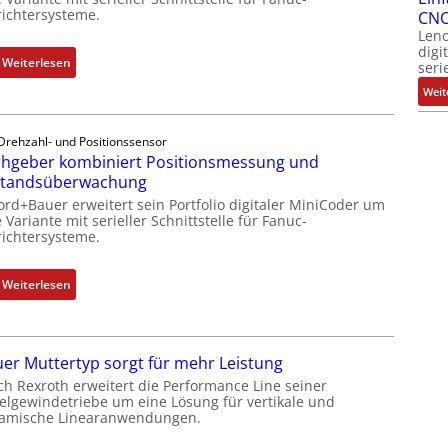
ichtersysteme.
CNC
Leno
digi
:
Weiterlesen
seri
D
Weit
r
e
Drehzahl- und Positionssensor
h
hgeber kombiniert Positionsmessung und
g
standsüberwachung
e
ord+Bauer erweitert sein Portfolio digitaler MiniCoder um
b
 Variante mit serieller Schnittstelle für Fanuc-
e
ichtersysteme.
r
k
:
Weiterlesen
o
D
m
r
b
e
i
er Muttertyp sorgt für mehr Leistung
h
n
ch Rexroth erweitert die Performance Line seiner
g
i
elgewindetriebe um eine Lösung für vertikale und
e
amische Linearanwendungen.
e
b
r