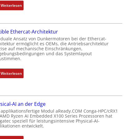
e
t
:
Weiterlesen
r
P
N
k
o
e
o
s
u
m
i
xible Ethercat-Architektur
e
b
t
r
 duale Ansatz von Dunkermotoren bei der Ethercat-
i
i
hitektur ermöglicht es OEMs, die Antriebsarchitektur
M
n
zise auf mechanische Einschränkungen,
o
u
i
ebungsbedingungen und das Systemlayout
n
t
ustimmen.
e
s
t
r
m
e
t
:
Weiterlesen
e
r
P
F
s
t
o
l
s
y
s
e
u
p
i
x
n
s
sical-AI an der Edge
t
i
g
o
 applikationsfertige Modul aReady.COM Conga-HPC/cRX1
i
b
u
 AMD Ryzen AI Embedded X100 Series Prozessoren hat
r
o
l
atec speziell für leistungsintensive Physical-AI-
n
g
n
e
ikationen entwickelt.
d
t
s
E
Z
f
m
t