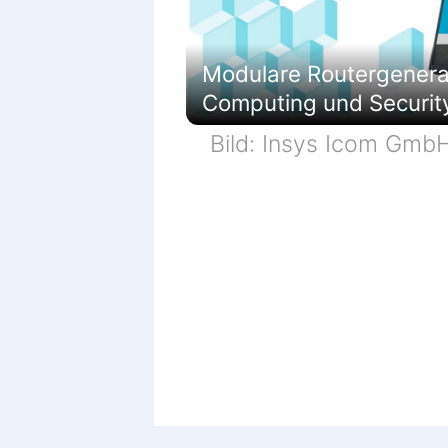
Modulare Routergenerati
Computing und Securit
Bild: Insys Icom Gmb