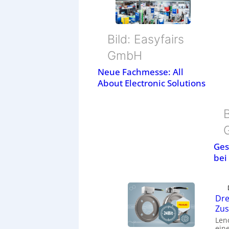
Bild: Easyfairs
GmbH
Neue Fachmesse: All
About Electronic Solutions
B
Ges
bei
Dre
Zu
Len
eine