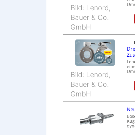
Umr
Bild: Lenord,
Bauer & Co.
GmbH
Dre
Zu
Len
eine
Umr
Bild: Lenord,
Bauer & Co.
GmbH
Neu
Bos
Kug
dyn