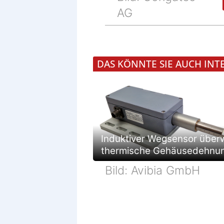
AG
DAS KÖNNTE SIE AUCH INT
Induktiver Wegsensor über
thermische Gehäusedehnu
Bild: Avibia GmbH