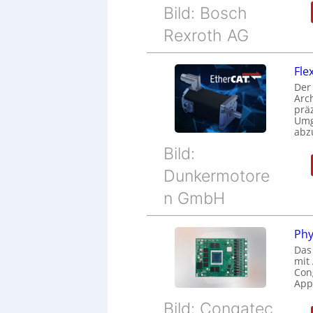
Bild: Bosch
Rexroth AG
Fle
Der
Arc
prä
Umg
abz
Bild:
Dunkermotore
n GmbH
Phy
Das
mit
Cong
Appl
Bild: Congatec