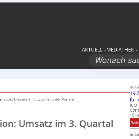
AKTUELL
MEDIATHEK
Search
Indu
19-Z
für
mation: Umsatz im 3. Quartal unter Vorjahr
ICO 
Cont
19“-
on: Umsatz im 3. Quartal
Weit
Indu