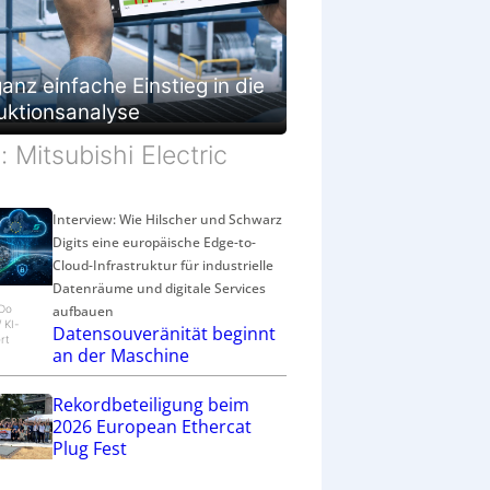
g
e
s
c
anz einfache Einstieg in die
h
uktionsanalyse
ä
f
d: Mitsubishi Electric
t
Interview: Wie Hilscher und Schwarz
Digits eine europäische Edge-to-
Cloud-Infrastruktur für industrielle
Datenräume und digitale Services
aufbauen
eDo
/ KI-
Datensouveränität beginnt
rt
an der Maschine
Rekordbeteiligung beim
2026 European Ethercat
Plug Fest