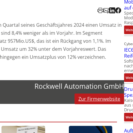
Mob
auf
Spec
Modu
Ras
n Quartal seines Geschäftsjahres 2024 einen Umsatz in
Weit
 sind 8,4% weniger als im Vorjahr. Im Segment
atz 957Mio.US$, das ist ein Rückgang von 1,1%. Im
Cybe
er Umsatz um 32% unter dem Vorjahreswert. Das
IEC6
Rei
e hingegen ein Umsatzplus von 12% verzeichnen.
Soft
nach
erne
Weit
Rockwell Automation GmbH
Dru
Spe
Zur Firmenwebsite
Kais
aus 
Dru
Weit
Auf