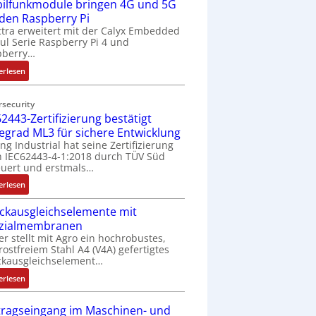
ilfunkmodule bringen 4G und 5G
-
Z
 den Raspberry Pi
o
tra erweitert mit der Calyx Embedded
l Serie Raspberry Pi 4 und
l
pberry…
l
-
:
erlesen
I
M
n
o
rsecurity
d
b
2443-Zertifizierung bestätigt
u
i
fegrad ML3 für sichere Entwicklung
s
l
ing Industrial hat seine Zertifizierung
t
f
 IEC62443-4-1:2018 durch TÜV Süd
r
u
uert und erstmals…
i
n
:
erlesen
e
k
I
-
m
ckausgleichselemente mit
E
P
o
zialmembranen
C
C
d
er stellt mit Agro ein hochrobustes,
6
l
u
rostfreiem Stahl A4 (V4A) gefertigtes
2
ä
l
ckausgleichselement…
4
s
e
:
4
erlesen
s
b
D
3
t
r
r
-
tragseingang im Maschinen- und
s
i