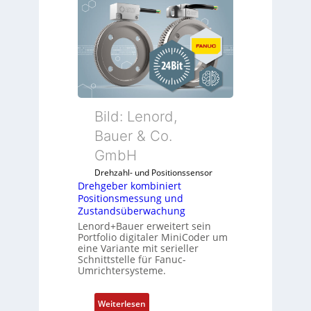
e
h
g
e
b
e
r
k
Bild: Lenord,
o
Bauer & Co.
m
GmbH
b
i
Drehzahl- und Positionssensor
n
Drehgeber kombiniert
Positionsmessung und
i
Zustandsüberwachung
e
Lenord+Bauer erweitert sein
r
Portfolio digitaler MiniCoder um
t
eine Variante mit serieller
P
Schnittstelle für Fanuc-
Umrichtersysteme.
o
s
i
:
Weiterlesen