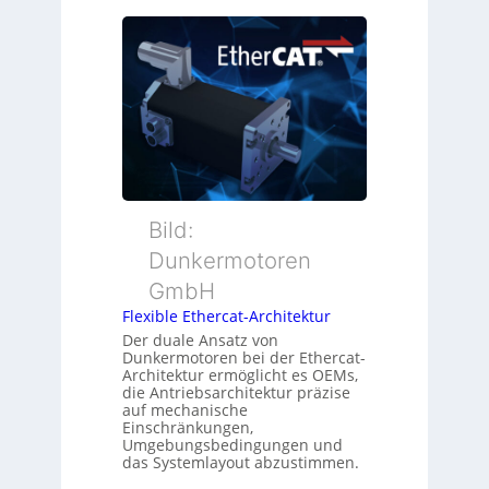
s
e
s
i
u
ü
t
e
b
i
r
e
o
M
r
n
u
w
s
t
a
m
t
c
e
e
h
s
r
Bild:
u
s
t
n
u
Dunkermotoren
y
g
n
GmbH
p
g
s
Flexible Ethercat-Architektur
u
o
Der duale Ansatz von
n
Dunkermotoren bei der Ethercat-
r
d
Architektur ermöglicht es OEMs,
g
die Antriebsarchitektur präzise
Z
t
auf mechanische
u
Einschränkungen,
f
s
Umgebungsbedingungen und
ü
das Systemlayout abzustimmen.
t
r
a