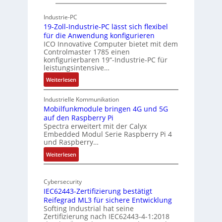
P
h
h
Industrie-PC
i
y
19-Zoll-Industrie-PC lässt sich flexibel
t
s
für die Anwendung konfigurieren
e
i
ICO Innovative Computer bietet mit dem
k
Controlmaster 1785 einen
c
konfigurierbaren 19“-Industrie-PC für
t
a
leistungsintensive…
u
l
:
Weiterlesen
r
-
1
A
9
Industrielle Kommunikation
I
-
Mobilfunkmodule bringen 4G und 5G
a
auf den Raspberry Pi
Z
Spectra erweitert mit der Calyx
n
o
Embedded Modul Serie Raspberry Pi 4
l
d
und Raspberry…
l
e
:
Weiterlesen
-
r
M
I
E
o
n
d
Cybersecurity
b
d
g
IEC62443-Zertifizierung bestätigt
i
u
e
Reifegrad ML3 für sichere Entwicklung
l
s
Softing Industrial hat seine
f
t
Zertifizierung nach IEC62443-4-1:2018
u
r