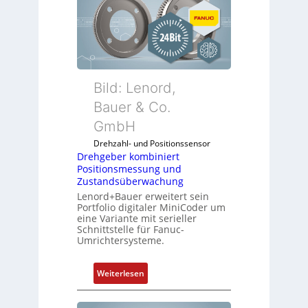
Bild: Lenord,
Bauer & Co.
GmbH
Drehzahl- und Positionssensor
Drehgeber kombiniert
Positionsmessung und
Zustandsüberwachung
Lenord+Bauer erweitert sein
Portfolio digitaler MiniCoder um
eine Variante mit serieller
Schnittstelle für Fanuc-
Umrichtersysteme.
:
Weiterlesen
D
r