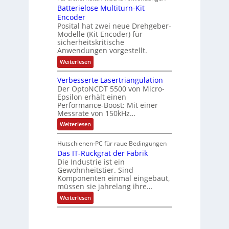
n
ä
e
Batterielose Multiturn-Kit
o
s
f
r
o
Encoder
n
h
r
t
Posital hat zwei neue Drehgeber-
g
ä
l
e
Modelle (Kit Encoder) für
l
o
e
sicherheitskritische
t
s
w
S
Anwendungen vorgestellt.
e
ä
c
F
:
Weiterlesen
h
a
h
B
u
n
l
a
t
g
Verbesserte Lasertriangulation
t
t
z
s
Der OptoNCDT 5500 von Micro-
t
l
c
Epsilon erhält einen
e
a
h
Performance-Boost: Mit einer
r
c
a
i
Messrate von 150kHz…
k
l
e
b
t
:
Weiterlesen
l
e
u
V
o
s
n
e
s
c
Hutschienen-PC für raue Bedingungen
g
r
e
h
Das IT-Rückgrat der Fabrik
b
M
i
e
Die Industrie ist ein
u
c
s
l
Gewohnheitstier. Sind
h
s
t
Komponenten einmal eingebaut,
t
e
i
müssen sie jahrelang ihre…
u
r
t
n
t
:
u
Weiterlesen
g
e
D
r
f
L
a
n
ü
a
s
-
r
s
I
K
r