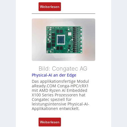
m
n
:
Weiterlesen
e
d
F
h
s
l
r
ü
e
L
b
x
e
e
i
i
r
b
s
w
l
t
a
e
u
c
E
n
h
t
Bild: Congatec AG
g
u
h
Physical-AI an der Edge
n
e
Das applikationsfertige Modul
g
r
aReady.COM Conga-HPC/cRX1
c
mit AMD Ryzen AI Embedded
X100 Series Prozessoren hat
a
Congatec speziell für
t
leistungsintensive Physical-AI-
-
Applikationen entwickelt.
A
r
:
Weiterlesen
c