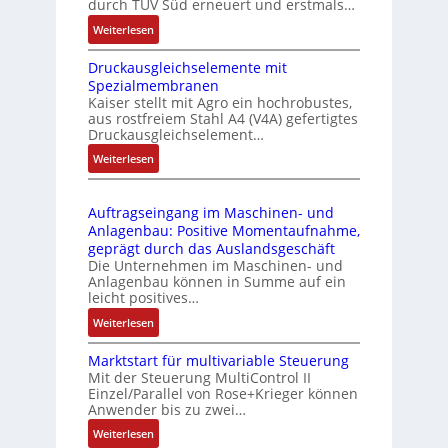
durch TÜV Süd erneuert und erstmals…
n
i
:
Weiterlesen
k
e
I
m
-
Druckausgleichselemente mit
E
o
P
Spezialmembranen
C
d
C
Kaiser stellt mit Agro ein hochrobustes,
6
u
l
aus rostfreiem Stahl A4 (V4A) gefertigtes
2
l
ä
Druckausgleichselement…
4
e
s
:
Weiterlesen
4
b
s
D
3
r
t
r
-
i
s
Auftragseingang im Maschinen- und
u
Z
n
i
Anlagenbau: Positive Momentaufnahme,
c
e
g
c
geprägt durch das Auslandsgeschäft
k
r
e
h
Die Unternehmen im Maschinen- und
a
t
Anlagenbau können in Summe auf ein
n
f
u
i
leicht positives…
4
l
s
f
G
e
:
Weiterlesen
g
i
u
x
A
l
z
n
i
Marktstart für multivariable Steuerung
u
e
i
Mit der Steuerung MultiControl II
d
b
f
i
e
Einzel/Parallel von Rose+Krieger können
5
e
t
c
Anwender bis zu zwei…
r
G
l
r
h
u
a
:
Weiterlesen
f
a
s
n