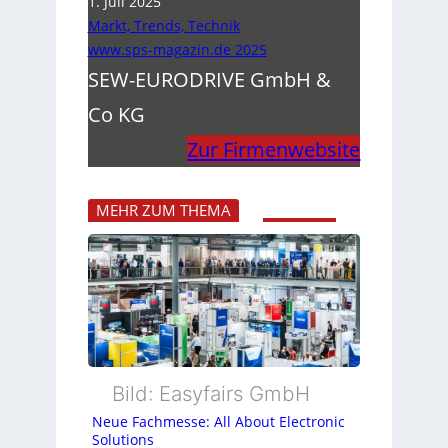
1. Juli 2025
Markt, Trends, Technik
www.sps-magazin.de 2025
SEW-EURODRIVE GmbH &
Co KG
Zur Firmenwebsite
MEHR ZUM THEMA
Bild: Easyfairs GmbH
Neue Fachmesse: All About Electronic
Solutions