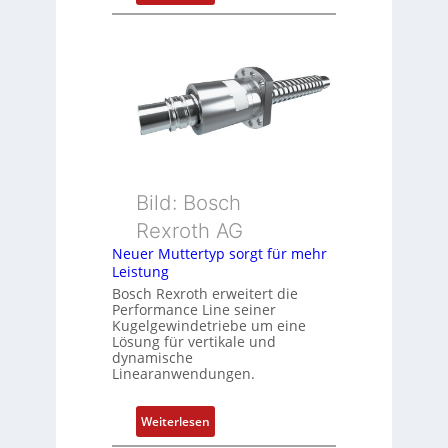
t
D
i
r
o
e
n
h
s
g
m
e
e
b
s
e
s
r
u
k
Bild: Bosch
n
o
Rexroth AG
g
m
Neuer Muttertyp sorgt für mehr
u
b
Leistung
n
i
Bosch Rexroth erweitert die
d
n
Performance Line seiner
Z
i
Kugelgewindetriebe um eine
u
Lösung für vertikale und
e
dynamische
s
r
Linearanwendungen.
t
t
a
P
:
Weiterlesen
n
o
N
d