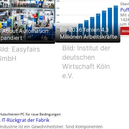
Über
Puf
Mit 
1424
um l
Bis 2036 fehlen 4,3
l About Automation
Weit
Millionen Arbeitskräfte
xpandiert
Bild: Institut der
ild: Easyfairs
deutschen
GmbH
Wirtschaft Köln
e.V.
Hutschienen-PC für raue Bedingungen
 IT-Rückgrat der Fabrik
 Industrie ist ein Gewohnheitstier. Sind Komponenten