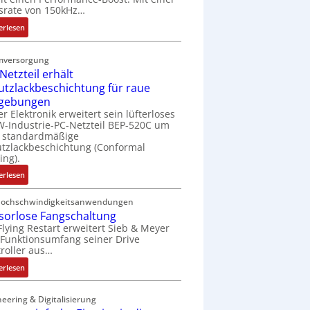
t
srate von 150kHz…
e
:
erlesen
r
V
i
e
e
mversorgung
r
l
Netzteil erhält
b
o
utzlackbeschichtung für raue
e
s
gebungen
s
e
er Elektronik erweitert sein lüfterloses
s
M
-Industrie-PC-Netzteil BEP-520C um
e
u
e standardmäßige
r
tzlackbeschichtung (Conformal
l
ing).
t
t
e
i
:
erlesen
L
t
I
a
u
P
Hochschwindigkeitsanwendungen
s
r
sorlose Fangschaltung
C
e
n
Flying Restart erweitert Sieb & Meyer
-
r
Funktionsumfang seiner Drive
-
N
roller aus…
t
K
e
r
i
t
:
erlesen
i
t
z
S
a
E
t
e
eering & Digitalisierung
n
n
e
n