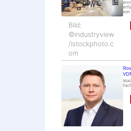
ein
erfü
von
Bild:
©industryview
/istockphoto.c
om
Ros
VDM
Mat
Fac