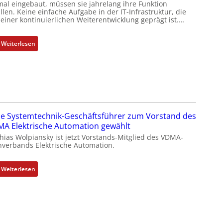
mal eingebaut, müssen sie jahrelang ihre Funktion
llen. Keine einfache Aufgabe in der IT-Infrastruktur, die
 einer kontinuierlichen Weiterentwicklung geprägt ist.…
:
Weiterlesen
D
a
s
I
T
-
e Systemtechnik-Geschäftsführer zum Vorstand des
R
A Elektrische Automation gewählt
ü
hias Wolpiansky ist jetzt Vorstands-Mitglied des VDMA-
c
hverbands Elektrische Automation.
k
g
:
r
Weiterlesen
R
a
o
t
s
d
e
e
S
r