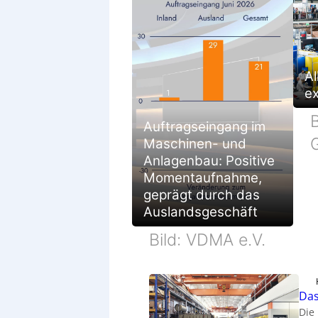
Al
e
B
Auftragseingang im
Maschinen- und
Anlagenbau: Positive
Momentaufnahme,
geprägt durch das
Auslandsgeschäft
Bild: VDMA e.V.
Das
Die