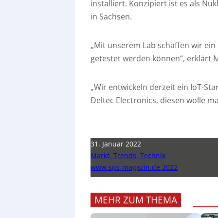
installiert. Konzipiert ist es al
in Sachsen.
„Mit unserem Lab schaffen wir ein 
getestet werden können“, erklärt 
„Wir entwickeln derzeit ein IoT-St
Deltec Electronics, diesen wolle m
31. Januar 2022
Markt, Trends, Technik
www.sps-magazin.de 2022
MEHR ZUM THEMA