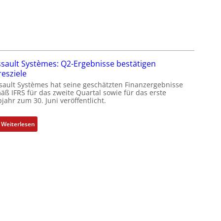
y
F
s
a
t
b
e
r
m
i
t
k
sault Systèmes: Q2-Ergebnisse bestätigen
e
resziele
c
sault Systèmes hat seine geschätzten Finanzergebnisse
h
äß IFRS für das zweite Quartal sowie für das erste
jahr zum 30. Juni veröffentlicht.
n
i
k
:
Weiterlesen
-
D
G
a
e
s
s
s
c
a
h
u
ä
l
f
t
t
S