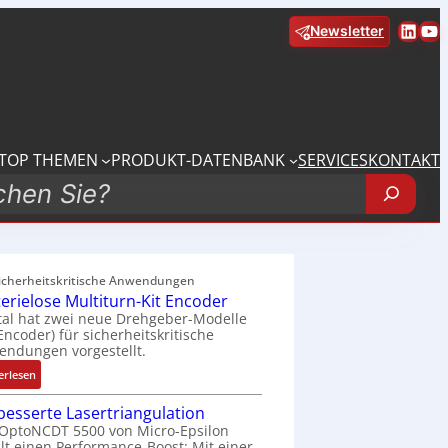
Linke
Yo
Newsletter
TOP THEMEN
PRODUKT-DATENBANK
SERVICES
KONTAKT
sicherheitskritische Anwendungen
terielose Multiturn-Kit Encoder
tal hat zwei neue Drehgeber-Modelle
 Encoder) für sicherheitskritische
ndungen vorgestellt.
:
erlesen
B
besserte Lasertriangulation
a
OptoNCDT 5500 von Micro-Epsilon
t
lt einen Performance-Boost: Mit einer