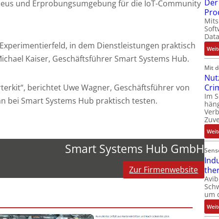
Der 
s Nukleus und Erprobungsumgebung für die IoT-Community
Pro
Mits
Soft
Dat
Experimentierfeld, in dem Dienstleistungen praktisch
Weit
Michael Kaiser, Geschäftsführer Smart Systems Hub.
Mit 
Nut
Cri
arterkit“, berichtet Uwe Wagner, Geschäftsführer von
Im 
an bei Smart Systems Hub praktisch testen.
häng
Ver
Zuve
Weit
Smart Systems Hub GmbH
Sens
Ind
Zur Firmenwebsite
the
Avib
Sch
um 
Weit