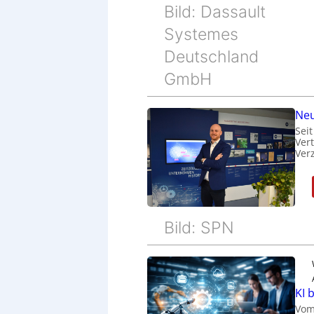
Bild: Dassault
Systemes
Deutschland
GmbH
Neu
Sei
Ver
Ver
Bild: SPN
KI 
Vom