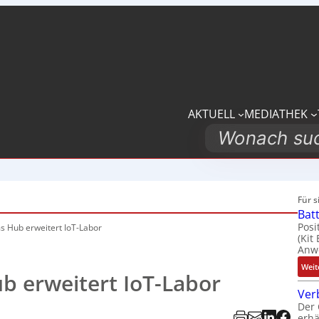
AKTUELL
MEDIATHEK
Search
Für 
Bat
Posi
s Hub erweitert IoT-Labor
(Kit
Anwe
Weit
b erweitert IoT-Labor
Ver
Der 
erhä