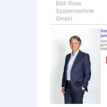
Bild: Rose
Systemtechnik
GmbH
Das
Jah
Das
gem
Halb