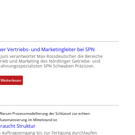
s
y
f
s
ü
t
h
è
r
m
e
e
r
s
z
:
er Vertriebs- und Marketingleiter bei SPN
u
Q
t Juni verantwortet Max Rossdeutscher die Bereiche
m
trieb und Marketing des Nördlinger Getriebe- und
2
zahnungsspezialisten SPN Schwaben Präzision.
V
-
o
E
r
r
:
Weiterlesen
s
g
N
t
e
e
a
b
u
n
n
e
d
i
r
Warum Prozessmodellierung der Schlüssel zur echten
d
s
V
Automatisierung im Mittelstand ist
e
s
e
braucht Struktur
s
e
r
 Auftragseingang bis zur Fertigung durchlaufen