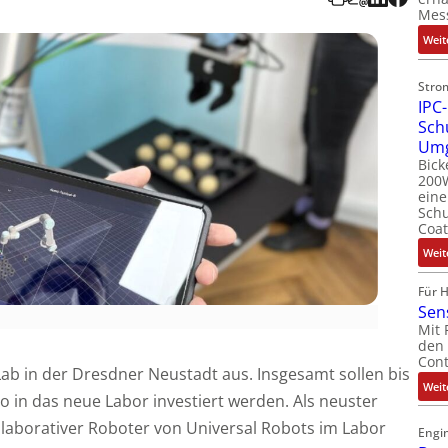
Mes
Weit
Stro
IPC-
Sch
Um
Bick
200W
ein
Schu
Coat
Weit
Für 
Sen
Mit 
den 
Cont
ab in der Dresdner Neustadt aus. Insgesamt sollen bis
Weit
o in das neue Labor investiert werden. Als neuster
laborativer Roboter von Universal Robots im Labor
Engin