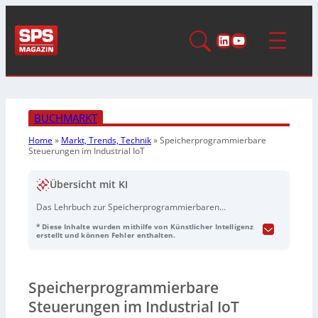
LinkedIn
YouTube
BUCHMARKT
Home
»
Markt, Trends, Technik
»
Speicherprogrammierbare
Steuerungen im Industrial IoT
Übersicht mit KI
Das Lehrbuch zur Speicherprogrammierbaren
Steuerung (SPS) im Industrial IoT zeigt in seiner
* Diese Inhalte wurden mithilfe von Künstlicher Intelligenz
sechsten Auflage, wie industrielle Prozesse
erstellt und können Fehler enthalten.
automatisiert werden können. Es behandelt die
Einbindung von SPS in die digitale Fabrik, die Nutzung
von Prozessdaten im IoT sowie Themen wie Aufbau
Speicherprogrammierbare
industrieller Steuerungen, SPS-Programmierung nach
IEC 61131, Entwurf von Steuerungen, Motion Control
Steuerungen im Industrial IoT
und Industrial AI. Zudem werden Safety und Security im