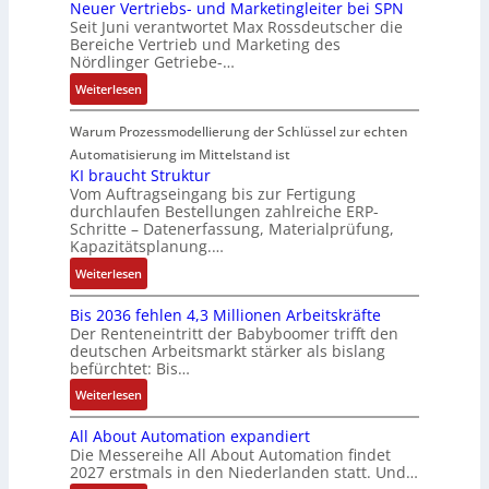
n
a
e
Neuer Vertriebs- und Marketingleiter bei SPN
a
r
n
e
r
t
A
Seit Juni verantwortet Max Rossdeutscher die
g
u
s
s
m
e
e
Bereiche Vertrieb und Marketing des
G
e
e
s
i
t
n
Nördlinger Getriebe-…
g
V
n
r
a
c
e
r
u
b
:
u
Weiterlesen
u
h
c
a
n
a
N
n
l
e
h
t
d
u
e
g
Warum Prozessmodellierung der Schlüssel zur echten
t
r
n
i
R
:
u
S
Automatisierung im Mittelstand ist
e
i
o
o
P
e
y
KI braucht Struktur
E
k
n
b
o
r
Vom Auftragseingang bis zur Fertigung
s
n
-
i
o
durchlaufen Bestellungen zahlreiche ERP-
s
V
t
t
G
Schritte – Datenerfassung, Materialprüfung,
n
t
i
e
è
w
e
Kapazitätsplanung.…
F
i
t
r
m
i
s
a
k
:
Weiterlesen
i
t
e
c
c
n
K
v
r
s
k
h
u
Bis 2036 fehlen 4,3 Millionen Arbeitskräfte
I
e
i
:
l
ä
c
Der Renteneintritt der Babyboomer trifft den
b
M
e
Q
u
f
deutschen Arbeitsmarkt stärker als bislang
C
r
o
b
2
n
t
befürchtet: Bis…
N
a
m
s
-
g
s
C
:
Weiterlesen
u
e
-
E
f
-
B
c
n
u
r
ü
All About Automation expandiert
S
i
h
t
n
g
h
Die Messereihe All About Automation findet
y
s
t
a
d
e
r
2027 erstmals in den Niederlanden statt. Und…
s
2
S
u
M
b
e