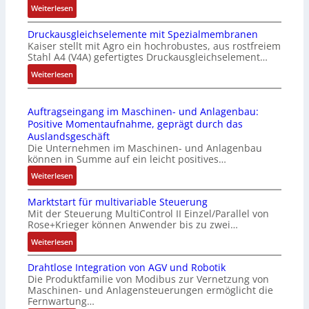
:
Weiterlesen
i
k
I
e
m
Druckausgleichselemente mit Spezialmembranen
E
-
o
Kaiser stellt mit Agro ein hochrobustes, aus rostfreiem
C
P
d
Stahl A4 (V4A) gefertigtes Druckausgleichselement…
6
C
u
2
:
Weiterlesen
l
l
4
D
ä
e
4
r
s
b
Auftragseingang im Maschinen- und Anlagenbau:
3
u
s
r
Positive Momentaufnahme, geprägt durch das
-
c
t
i
Auslandsgeschäft
Z
k
s
n
Die Unternehmen im Maschinen- und Anlagenbau
e
a
i
g
können in Summe auf ein leicht positives…
r
u
c
e
:
Weiterlesen
t
s
h
n
A
i
g
f
4
Marktstart für multivariable Steuerung
u
f
l
l
G
Mit der Steuerung MultiControl II Einzel/Parallel von
f
i
e
e
u
Rose+Krieger können Anwender bis zu zwei…
t
z
i
x
n
r
:
Weiterlesen
i
c
i
d
a
M
e
h
b
5
Drahtlose Integration von AGV und Robotik
g
a
r
s
e
G
Die Produktfamilie von Modibus zur Vernetzung von
s
r
u
e
l
a
Maschinen- und Anlagensteuerungen ermöglicht die
e
k
n
l
f
u
Fernwartung…
i
t
g