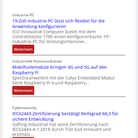
Industrie-PC
19-Zoll-Industrie-PC lässt sich flexibel für die
Anwendung konfigurieren
ICO Innovative Computer bietet mit dem
Controlmaster 1785 einen konfigurierbaren 19“-
Industrie-PC für leistungsintensive…
:
Weiterlesen
1
9
Industrielle Kommunikation
-
Mobilfunkmodule bringen 4G und 5G auf den
Raspberry Pi
Z
Spectra erweitert mit der Calyx Embedded Modul
o
Serie Raspberry Pi 4 und Raspberry…
l
l
:
Weiterlesen
-
M
I
o
n
Cybersecurity
b
IEC62443-Zertifizierung bestätigt Reifegrad ML3 für
d
i
sichere Entwicklung
u
l
Softing Industrial hat seine Zertifizierung nach
s
f
IEC62443-4-1:2018 durch TÜV Süd erneuert und
t
u
erstmals…
r
n