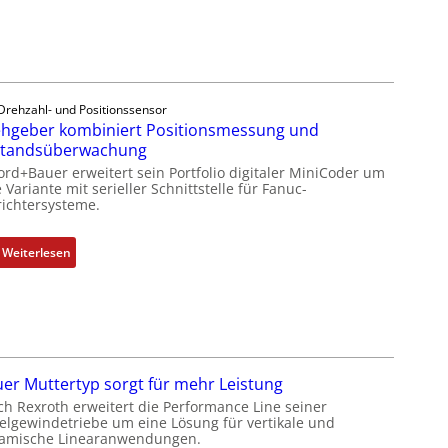
r
e
h
g
e
Drehzahl- und Positionssensor
b
hgeber kombiniert Positionsmessung und
e
standsüberwachung
r
ord+Bauer erweitert sein Portfolio digitaler MiniCoder um
k
 Variante mit serieller Schnittstelle für Fanuc-
ichtersysteme.
o
m
b
:
Weiterlesen
i
D
n
r
i
e
e
h
r
g
t
e
er Muttertyp sorgt für mehr Leistung
P
b
ch Rexroth erweitert die Performance Line seiner
o
e
elgewindetriebe um eine Lösung für vertikale und
amische Linearanwendungen.
s
r