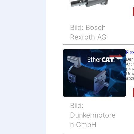
Bild: Bosch
Rexroth AG
Fle
Der
Arc
prä
Umg
abz
Bild:
Dunkermotore
n GmbH