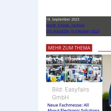
18. September 2023
Markt, Trends, Technik
SPS-MAGAZIN 10 (Oktober) 2023
MEHR ZUM THEMA
Bild: Easyfairs
GmbH
Neue Fachmesse: All
About Electronic Solutions