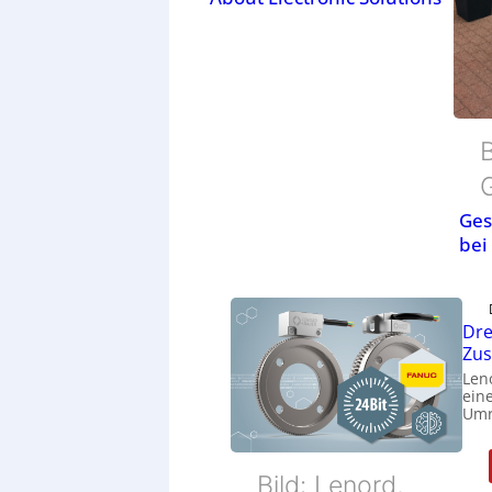
B
Ges
bei
Dre
Zu
Len
eine
Umr
Bild: Lenord,