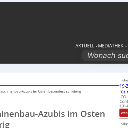
AKTUELL
MEDIATHEK
Search
Indu
19-Z
für
aschinenbau-Azubis im Osten
besonders schwierig
ICO 
Cont
19“-
inenbau-Azubis im Osten
Weit
rig
Indu