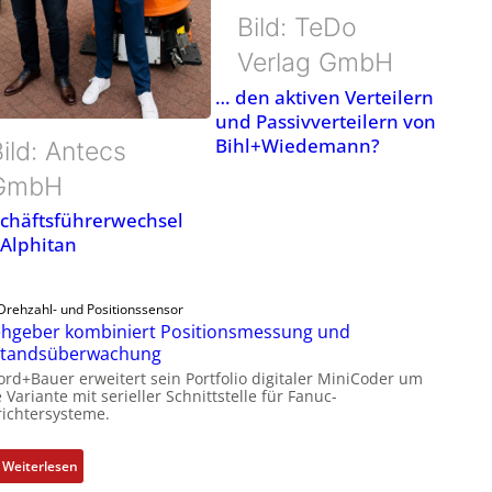
Bild: TeDo
Verlag GmbH
… den aktiven Verteilern
und Passivverteilern von
Bihl+Wiedemann?
ild: Antecs
GmbH
chäftsführerwechsel
 Alphitan
Drehzahl- und Positionssensor
hgeber kombiniert Positionsmessung und
standsüberwachung
ord+Bauer erweitert sein Portfolio digitaler MiniCoder um
 Variante mit serieller Schnittstelle für Fanuc-
ichtersysteme.
:
Weiterlesen
D