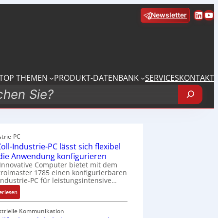
Linke
Yo
Newsletter
TOP THEMEN
PRODUKT-DATENBANK
SERVICES
KONTAKT
strie-PC
oll-Industrie-PC lässt sich flexibel
 die Anwendung konfigurieren
Innovative Computer bietet mit dem
rolmaster 1785 einen konfigurierbaren
Industrie-PC für leistungsintensive…
:
erlesen
1
9
strielle Kommunikation