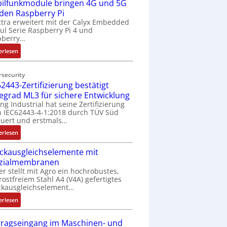
ilfunkmodule bringen 4G und 5G
-
Z
 den Raspberry Pi
o
tra erweitert mit der Calyx Embedded
l Serie Raspberry Pi 4 und
l
pberry…
l
-
:
erlesen
I
M
n
o
rsecurity
d
b
2443-Zertifizierung bestätigt
u
i
fegrad ML3 für sichere Entwicklung
s
l
ing Industrial hat seine Zertifizierung
t
f
 IEC62443-4-1:2018 durch TÜV Süd
r
u
uert und erstmals…
i
n
:
erlesen
e
k
I
-
m
ckausgleichselemente mit
E
P
o
zialmembranen
C
C
d
er stellt mit Agro ein hochrobustes,
6
l
u
rostfreiem Stahl A4 (V4A) gefertigtes
2
ä
l
ckausgleichselement…
4
s
e
:
4
erlesen
s
b
D
3
t
r
r
-
tragseingang im Maschinen- und
s
i