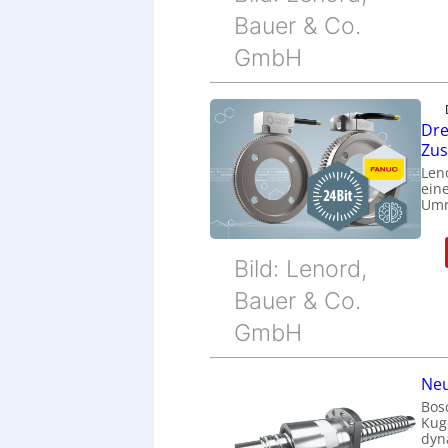
Bauer & Co.
GmbH
Dre
Zu
Len
eine
Umr
Bild: Lenord,
Bauer & Co.
GmbH
Neu
Bos
Kug
dyn