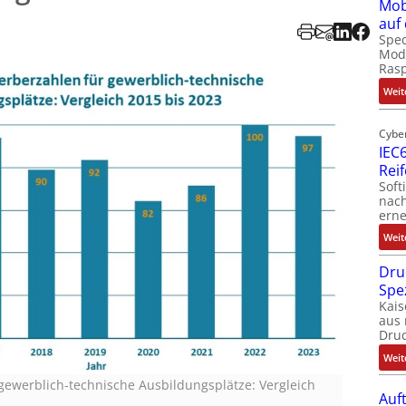
Mob
auf
Spec
Modu
Ras
Weit
Cybe
IEC6
Rei
Soft
nach
erne
Weit
Dru
Spe
Kais
aus 
Dru
Weit
gewerblich-technische Ausbildungsplätze: Vergleich
Auf