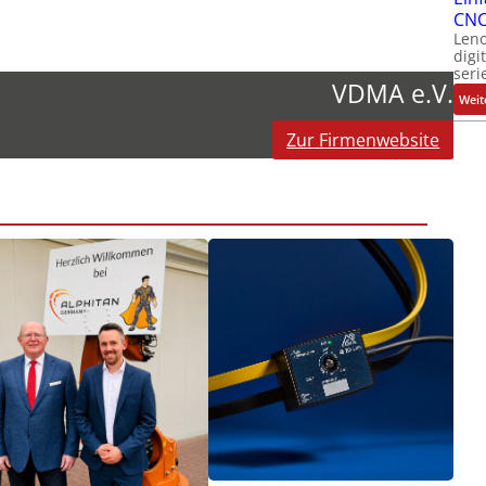
CNC
Leno
digi
seri
VDMA e.V.
Weit
Zur Firmenwebsite