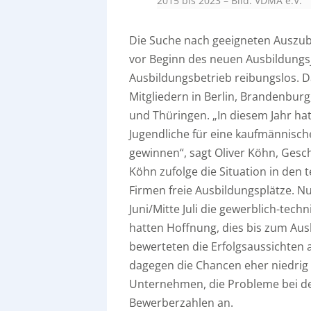
2015 bis 2023
–
Bild: VDMA e.V.
Die Suche nach geeigneten Auszub
vor Beginn des neuen Ausbildungsj
Ausbildungsbetrieb reibungslos. 
Mitgliedern in Berlin, Brandenbu
und Thüringen. „In diesem Jahr ha
Jugendliche für eine kaufmännisch
gewinnen“, sagt Oliver Köhn, Gesc
Köhn zufolge die Situation in den t
Firmen freie Ausbildungsplätze. N
Juni/Mitte Juli die gewerblich-tec
hatten Hoffnung, dies bis zum Au
bewerteten die Erfolgsaussichten 
dagegen die Chancen eher niedrig 
Unternehmen, die Probleme bei der
Bewerberzahlen an.