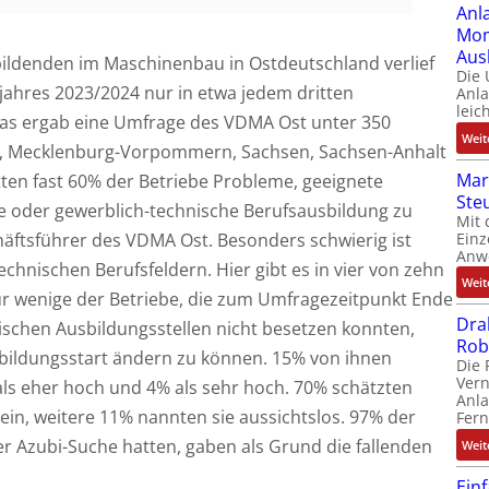
Anl
Mom
Aus
ildenden im Maschinenbau in Ostdeutschland verlief
Die
ahres 2023/2024 nur in etwa jedem dritten
Anl
leic
Das ergab eine Umfrage des VDMA Ost unter 350
Weit
rg, Mecklenburg-Vorpommern, Sachsen, Sachsen-Anhalt
Mar
tten fast 60% der Betriebe Probleme, geeignete
Ste
e oder gewerblich-technische Berufsausbildung zu
Mit 
Einz
häftsführer des VDMA Ost. Besonders schwierig ist
Anw
echnischen Berufsfeldern. Hier gibt es in vier von zehn
Weit
ur wenige der Betriebe, die zum Umfragezeitpunkt Ende
Dra
hnischen Ausbildungsstellen nicht besetzen konnten,
Rob
sbildungsstart ändern zu können. 15% von ihnen
Die 
Ver
als eher hoch und 4% als sehr hoch. 70% schätzten
Anla
ein, weitere 11% nannten sie aussichtslos. 97% der
Fer
 Azubi-Suche hatten, gaben als Grund die fallenden
Weit
Ein