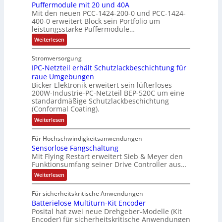
e
f
l
Puffermodule mit 20 und 40A
k
h
e
s
m
Mit den neuen PCC-1424-200-0 und PCC-1424-
e
A
t
m
t
e
V
400-0 erweitert Block sein Portfolio um
h
b
u
e
i
b
o
leistungsstarke Puffermodule…
l
o
r
,
n
e
r
:
Weiterlesen
e
u
g
g
s
s
P
n
t
e
l
u
t
t
Stromversorgung
4
A
f
p
e
ä
a
IPC-Netzteil erhält Schutzlackbeschichtung für
f
,
u
r
i
t
e
n
raue Umgebungen
3
t
ä
t
r
i
d
Bicker Elektronik erweitert sein lüfterloses
m
M
o
g
e
g
200W-Industrie-PC-Netzteil BEP-520C um eine
d
o
i
m
t
r
standardmäßige Schutzlackbeschichtung
e
d
e
l
a
(Conformal Coating).
u
d
b
n
s
l
l
t
u
e
:
J
Weiterlesen
V
e
i
i
I
r
i
a
m
D
P
o
o
i
c
S
Für Hochschwindigkeitsanwendungen
h
C
M
t
n
n
h
P
Sensorlose Fangschaltung
-
r
A
2
e
N
e
Mit Flying Restart erweitert Sieb & Meyer den
d
N
0
e
E
e
Funktionsumfang seiner Drive Controller aus…
n
x
u
a
s
t
l
n
A
p
:
s
z
Weiterlesen
z
e
d
S
t
r
a
A
4
i
k
e
e
b
n
0
Für sicherheitskritische Anwendungen
u
e
n
i
t
A
e
d
Batterielose Multiturn-Kit Encoder
s
l
s
l
r
o
e
i
Posital hat zwei neue Drehgeber-Modelle (Kit
i
l
e
i
r
r
Encoder) für sicherheitskritische Anwendungen
t
e
a