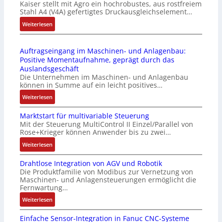
Kaiser stellt mit Agro ein hochrobustes, aus rostfreiem
C
P
d
Stahl A4 (V4A) gefertigtes Druckausgleichselement…
6
C
u
2
:
Weiterlesen
l
l
4
D
ä
e
4
r
s
b
Auftragseingang im Maschinen- und Anlagenbau:
3
u
s
r
Positive Momentaufnahme, geprägt durch das
-
c
t
i
Auslandsgeschäft
Z
k
s
n
Die Unternehmen im Maschinen- und Anlagenbau
e
a
i
g
können in Summe auf ein leicht positives…
r
u
c
e
:
Weiterlesen
t
s
h
n
A
i
g
f
4
Marktstart für multivariable Steuerung
u
f
l
l
G
Mit der Steuerung MultiControl II Einzel/Parallel von
f
i
e
e
u
Rose+Krieger können Anwender bis zu zwei…
t
z
i
x
n
r
:
Weiterlesen
i
c
i
d
a
M
e
h
b
5
Drahtlose Integration von AGV und Robotik
g
a
r
s
e
G
Die Produktfamilie von Modibus zur Vernetzung von
s
r
u
e
l
a
Maschinen- und Anlagensteuerungen ermöglicht die
e
k
n
l
f
u
Fernwartung…
i
t
g
e
ü
f
:
Weiterlesen
n
s
b
m
r
d
D
g
t
e
e
d
e
Einfache Sensor-Integration in Fanuc CNC-Systeme
r
a
a
s
n