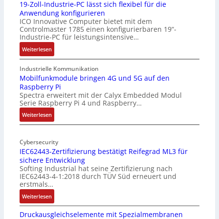
19-Zoll-Industrie-PC lässt sich flexibel für die
Anwendung konfigurieren
ICO Innovative Computer bietet mit dem
Controlmaster 1785 einen konfigurierbaren 19“-
Industrie-PC für leistungsintensive…
:
Weiterlesen
1
9
Industrielle Kommunikation
-
Mobilfunkmodule bringen 4G und 5G auf den
Raspberry Pi
Z
Spectra erweitert mit der Calyx Embedded Modul
o
Serie Raspberry Pi 4 und Raspberry…
l
l
:
Weiterlesen
-
M
I
o
n
Cybersecurity
b
IEC62443-Zertifizierung bestätigt Reifegrad ML3 für
d
i
sichere Entwicklung
u
l
Softing Industrial hat seine Zertifizierung nach
s
f
IEC62443-4-1:2018 durch TÜV Süd erneuert und
t
u
erstmals…
r
n
:
Weiterlesen
i
k
I
e
m
Druckausgleichselemente mit Spezialmembranen
E
-
o