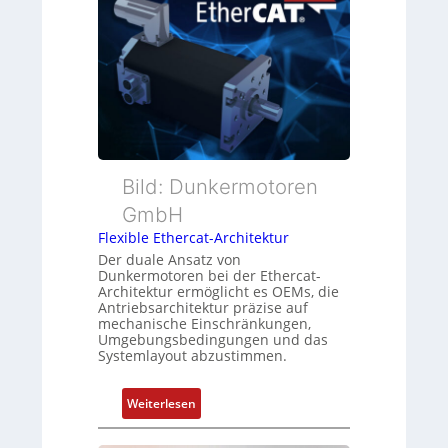
e
i
ü
r
o
b
M
n
e
u
s
r
t
m
w
t
e
a
e
s
c
r
s
h
t
Bild: Dunkermotoren
u
u
y
n
n
GmbH
p
g
g
Flexible Ethercat-Architektur
s
u
Der duale Ansatz von
o
n
Dunkermotoren bei der Ethercat-
r
Architektur ermöglicht es OEMs, die
d
Antriebsarchitektur präzise auf
g
Z
mechanische Einschränkungen,
t
u
Umgebungsbedingungen und das
f
Systemlayout abzustimmen.
s
ü
t
r
a
:
Weiterlesen
m
n
F
e
d
l