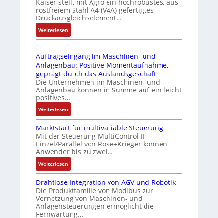
Kaiser stellt mit Agro ein hochrobustes, aus
6
C
u
rostfreiem Stahl A4 (V4A) gefertigtes
2
l
l
Druckausgleichselement…
4
ä
e
:
Weiterlesen
4
s
b
D
3
s
r
r
-
t
i
Auftragseingang im Maschinen- und
u
Z
s
n
Anlagenbau: Positive Momentaufnahme,
c
e
i
g
geprägt durch das Auslandsgeschäft
k
r
c
e
Die Unternehmen im Maschinen- und
a
t
h
Anlagenbau können in Summe auf ein leicht
n
u
i
positives…
f
4
s
f
l
G
:
Weiterlesen
g
i
e
u
A
l
z
x
n
Marktstart für multivariable Steuerung
u
e
i
i
Mit der Steuerung MultiControl II
d
f
i
e
Einzel/Parallel von Rose+Krieger können
b
5
t
c
Anwender bis zu zwei…
r
e
G
r
h
u
l
a
:
Weiterlesen
a
s
n
f
u
M
g
e
g
ü
Drahtlose Integration von AGV und Robotik
f
a
s
l
b
Die Produktfamilie von Modibus zur
r
d
r
e
e
Vernetzung von Maschinen- und
e
d
e
k
i
Anlagensteuerungen ermöglicht die
m
s
i
n
t
n
Fernwartung…
e
t
e