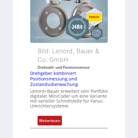
h
g
e
b
e
r
k
o
Bild: Lenord, Bauer &
m
Co. GmbH
b
Drehzahl- und Positionssensor
i
Drehgeber kombiniert
n
Positionsmessung und
i
Zustandsüberwachung
e
Lenord+Bauer erweitert sein Portfolio
r
digitaler MiniCoder um eine Variante
mit serieller Schnittstelle für Fanuc-
t
Umrichtersysteme.
P
o
:
s
Weiterlesen
D
i
r
t