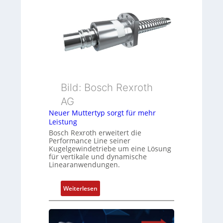
e
i
h
o
g
n
e
s
b
m
e
e
r
s
k
s
Bild: Bosch Rexroth
o
u
m
n
AG
b
g
Neuer Muttertyp sorgt für mehr
i
u
Leistung
n
n
Bosch Rexroth erweitert die
i
d
Performance Line seiner
Kugelgewindetriebe um eine Lösung
e
Z
für vertikale und dynamische
r
u
Linearanwendungen.
t
s
P
t
:
Weiterlesen
o
a
N
s
n
e
i
d
u
t
s