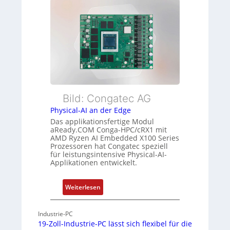
h
s
e
r
ü
x
L
b
i
e
e
b
i
r
l
s
w
e
t
a
E
u
c
t
n
h
h
Bild: Congatec AG
g
u
e
Physical-AI an der Edge
n
r
Das applikationsfertige Modul
g
c
aReady.COM Conga-HPC/cRX1 mit
AMD Ryzen AI Embedded X100 Series
a
Prozessoren hat Congatec speziell
t
für leistungsintensive Physical-AI-
-
Applikationen entwickelt.
A
r
:
Weiterlesen
c
P
h
h
Industrie-PC
i
y
19-Zoll-Industrie-PC lässt sich flexibel für die
t
s