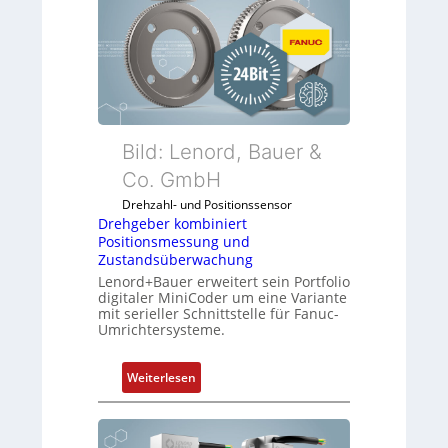
Bild: Lenord, Bauer &
Co. GmbH
Drehzahl- und Positionssensor
Drehgeber kombiniert
Positionsmessung und
Zustandsüberwachung
Lenord+Bauer erweitert sein Portfolio
digitaler MiniCoder um eine Variante
mit serieller Schnittstelle für Fanuc-
Umrichtersysteme.
:
Weiterlesen
D
r
e