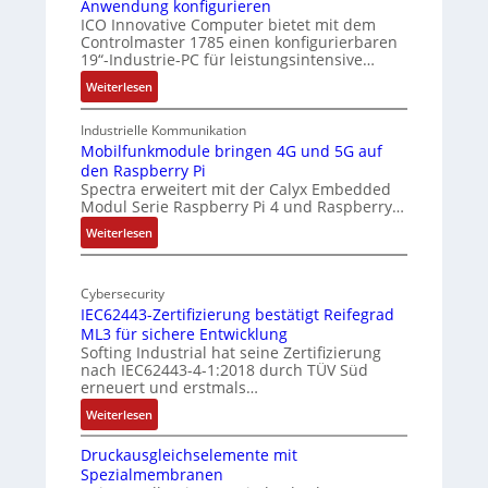
Anwendung konfigurieren
e
i
ICO Innovative Computer bietet mit dem
k
Controlmaster 1785 einen konfigurierbaren
c
t
19“-Industrie-PC für leistungsintensive…
a
u
:
Weiterlesen
l
r
1
-
9
Industrielle Kommunikation
A
-
Mobilfunkmodule bringen 4G und 5G auf
I
den Raspberry Pi
Z
a
Spectra erweitert mit der Calyx Embedded
o
Modul Serie Raspberry Pi 4 und Raspberry…
n
l
d
l
:
Weiterlesen
e
-
M
I
o
r
n
Cybersecurity
b
E
IEC62443-Zertifizierung bestätigt Reifegrad
d
i
d
ML3 für sichere Entwicklung
u
l
g
Softing Industrial hat seine Zertifizierung
s
f
e
nach IEC62443-4-1:2018 durch TÜV Süd
t
u
erneuert und erstmals…
r
n
:
Weiterlesen
i
k
I
e
m
Druckausgleichselemente mit
E
-
o
Spezialmembranen
C
P
d