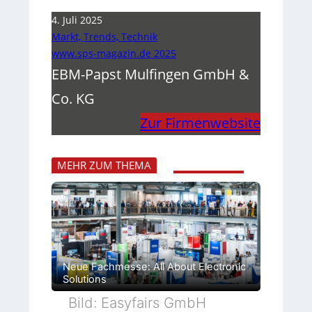
4. Juli 2025
Markt, Trends, Technik
www.sps-magazin.de 2025
EBM-Papst Mulfingen GmbH &
Co. KG
Zur Firmenwebsite
MEHR ZUM THEMA
Neue Fachmesse: All About Electronic
Solutions
Bild: Easyfairs GmbH