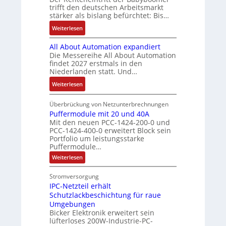
r
n
-
s
g
trifft den deutschen Arbeitsmarkt
r
a
a
u
t
stärker als bislang befürchtet: Bis…
e
e
u
h
n
e
b
:
r
Weiterlesen
c
m
d
m
n
B
z
h
e
M
e
i
All About Automation expandiert
i
u
t
,
a
s
Die Messereihe All About Automation
s
m
S
g
r
findet 2027 erstmals in den
s
2
V
t
e
k
Niederlanden statt. Und…
e
0
o
r
p
e
b
:
Weiterlesen
3
r
u
r
t
e
A
6
s
k
ä
i
s
l
Überbrückung von Netzunterbrechnungen
f
t
t
g
n
t
l
Puffermodule mit 20 und 40A
e
a
u
t
g
ä
Mit den neuen PCC-1424-200-0 und
A
h
n
r
d
l
PCC-1424-400-0 erweitert Block sein
t
b
l
d
u
e
Portfolio um leistungsstarke
i
o
e
d
r
Puffermodule…
i
g
u
n
e
c
t
:
Weiterlesen
e
t
4
s
h
P
e
n
A
u
,
V
d
r
Stromversorgung
J
f
u
3
D
a
b
IPC-Netzteil erhält
f
a
t
M
M
e
s
e
Schutzlackbeschichtung für raue
h
o
r
i
A
A
i
Umgebungen
m
r
m
l
E
u
Bicker Elektronik erweitert sein
S
o
e
a
l
l
lüfterloses 200W-Industrie-PC-
d
s
P
s