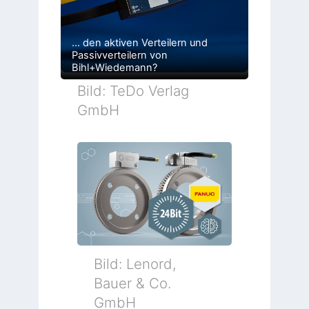
… den aktiven Verteilern und
Passivverteilern von
Bihl+Wiedemann?
Bild: TeDo Verlag
GmbH
Bild: Lenord,
Bauer & Co.
GmbH