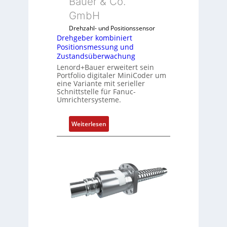
Bauer & Co.
m
GmbH
b
i
Drehzahl- und Positionssensor
n
Drehgeber kombiniert
Positionsmessung und
i
Zustandsüberwachung
e
Lenord+Bauer erweitert sein
r
Portfolio digitaler MiniCoder um
t
eine Variante mit serieller
P
Schnittstelle für Fanuc-
Umrichtersysteme.
o
s
i
:
Weiterlesen
t
D
i
r
o
e
n
h
s
g
m
e
e
b
s
e
s
r