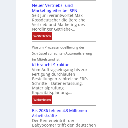
u
n
m
g
:
Neuer Vertriebs- und
a
r
n
t
t
P
Marketingleiter bei SPN
s
a
d
w
e
o
Seit Juni verantwortet Max
s
t
R
i
c
Rossdeutscher die Bereiche
s
a
i
o
c
h
Vertrieb und Marketing des
i
u
o
b
k
Nördlinger Getriebe-…
n
t
l
n
o
l
i
:
i
Weiterlesen
t
i
t
u
k
N
v
S
n
i
n
-
e
e
Warum Prozessmodellierung der
y
F
k
g
G
u
M
Schlüssel zur echten Automatisierung
s
a
e
e
o
im Mittelstand ist
t
n
s
r
m
KI braucht Struktur
è
u
c
V
e
Vom Auftragseingang bis zur
m
c
h
Fertigung durchlaufen
e
n
e
C
ä
Bestellungen zahlreiche ERP-
r
t
s
N
Schritte – Datenerfassung,
f
t
a
:
C
Materialprüfung,
t
r
u
Q
Kapazitätsplanung.…
-
s
i
f
2
S
:
f
Weiterlesen
e
n
-
y
K
ü
b
a
E
s
Bis 2036 fehlen 4,3 Millionen
I
h
s
h
r
t
Arbeitskräfte
b
r
-
m
g
e
Der Renteneintritt der
r
e
u
e
Babyboomer trifft den deutschen
e
m
a
r
n