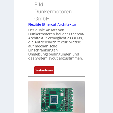
r
Bild:
u
s
t
n
u
Dunkermotoren
y
g
n
GmbH
p
g
s
Flexible Ethercat-Architektur
u
o
Der duale Ansatz von
n
Dunkermotoren bei der Ethercat-
r
d
Architektur ermöglicht es OEMs,
g
die Antriebsarchitektur präzise
Z
t
auf mechanische
u
Einschränkungen,
f
s
Umgebungsbedingungen und
ü
das Systemlayout abzustimmen.
t
r
a
m
n
:
Weiterlesen
e
d
F
h
s
l
r
ü
e
L
b
x
e
e
i
i
r
b
s
w
l
t
a
e