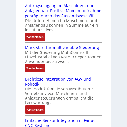
r
-
i
s
Auftragseingang im Maschinen- und
u
Z
n
i
Anlagenbau: Positive Momentaufnahme,
c
e
g
c
geprägt durch das Auslandsgeschäft
k
r
e
h
Die Unternehmen im Maschinen- und
a
t
Anlagenbau können in Summe auf ein
n
f
u
i
leicht positives…
4
l
s
f
G
e
:
Weiterlesen
g
i
u
x
A
l
z
n
i
Marktstart für multivariable Steuerung
u
e
i
Mit der Steuerung MultiControl II
d
b
f
i
e
Einzel/Parallel von Rose+Krieger können
5
e
t
c
Anwender bis zu zwei…
r
G
l
r
h
u
a
:
Weiterlesen
f
a
s
n
u
M
ü
g
e
g
Drahtlose Integration von AGV und
f
a
r
s
l
b
Robotik
d
r
d
e
e
e
Die Produktfamilie von Modibus zur
e
k
i
i
m
Vernetzung von Maschinen- und
s
n
t
e
n
Anlagensteuerungen ermöglicht die
e
t
R
s
A
g
Fernwartung…
n
ä
a
t
n
a
t
:
Weiterlesen
t
s
a
w
n
e
D
i
p
r
e
g
m
Einfache Sensor-Integration in Fanuc
r
g
b
t
n
i
CNC-Systeme
i
a
t