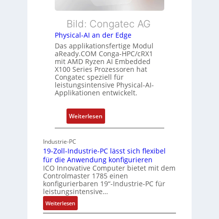
u
c
E
n
h
t
Bild: Congatec AG
g
u
h
Physical-AI an der Edge
n
e
Das applikationsfertige Modul
g
r
aReady.COM Conga-HPC/cRX1
c
mit AMD Ryzen AI Embedded
X100 Series Prozessoren hat
a
Congatec speziell für
t
leistungsintensive Physical-AI-
-
Applikationen entwickelt.
A
r
:
Weiterlesen
c
P
h
h
Industrie-PC
i
y
19-Zoll-Industrie-PC lässt sich flexibel
t
s
für die Anwendung konfigurieren
e
i
ICO Innovative Computer bietet mit dem
k
Controlmaster 1785 einen
c
konfigurierbaren 19“-Industrie-PC für
t
a
leistungsintensive…
u
l
:
Weiterlesen
r
-
1
A