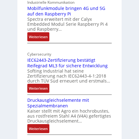
9
Industrielle Kommunikation
I
-
Mobilfunkmodule bringen 4G und 5G
a
auf den Raspberry Pi
Z
Spectra erweitert mit der Calyx
n
o
Embedded Modul Serie Raspberry Pi 4
l
d
und Raspberry…
l
e
:
Weiterlesen
-
r
M
I
E
o
n
d
Cybersecurity
b
d
g
IEC62443-Zertifizierung bestätigt
i
u
e
Reifegrad ML3 für sichere Entwicklung
l
s
Softing Industrial hat seine
f
t
Zertifizierung nach IEC62443-4-1:2018
u
r
durch TÜV Süd erneuert und erstmals…
n
i
:
Weiterlesen
k
e
I
m
-
Druckausgleichselemente mit
E
o
P
Spezialmembranen
C
d
C
Kaiser stellt mit Agro ein hochrobustes,
6
u
l
aus rostfreiem Stahl A4 (V4A) gefertigtes
2
l
ä
Druckausgleichselement…
4
e
s
:
Weiterlesen
4
b
s
D
3
r
t