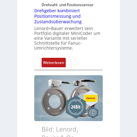
Drehzahl- und Positionssensor
Drehgeber kombiniert
Positionsmessung und
Zustandsüberwachung
Lenord+Bauer erweitert sein
Portfolio digitaler MiniCoder um
eine Variante mit serieller
Schnittstelle für Fanuc-
Umrichtersysteme.
:
Weiterlesen
D
r
e
h
g
e
b
e
r
k
Bild: Lenord,
o