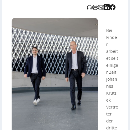
was eine flexible Herangehensweise erfordert. Die enge
Verbindung zu den Niederlassungen, die über
Generationen gepflegt wird, gilt als Vorteil. Beide sehen
künftig interessante Herausforderungen als Anreiz.
Bei
Finde
r
arbeit
et seit
einige
r Zeit
Johan
nes
Krutz
ek,
Vertre
ter
der
dritte