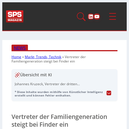
LinkedIn
YouTube
NEWS
Home
»
Markt, Trends, Technik
»
Vertreter der
Familiengeneration steigt bei Finder ein
Übersicht mit KI
Johannes Kruzeck, Vertreter der dritten
Familiengeneration, ist neu bei Finder und arbeitet eng
* Diese Inhalte wurden mithilfe von Künstlicher Intelligenz
mit dem langjährigen Geschäftsführer Berthold Scholz
erstellt und können Fehler enthalten.
zusammen. Sie leiten die
Unternehmensniederlassungen in Dänemark, den
Niederlanden, Österreich, Tschechien und Ungarn.
Vertreter der Familiengeneration
Kruzeck soll hierbei praxisnahe Erfahrungen sammeln,
die für seine zukünftige Rolle im Unternehmen wichtig
steigt bei Finder ein
sind. Jedes Land stellt individuelle Herausforderungen,