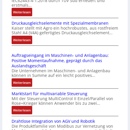
IEC62443-4-1:2018 durch TÜV Süd erneuert und
t
u
erstmals…
r
n
:
Weiterlesen
i
k
I
e
m
Druckausgleichselemente mit Spezialmembranen
E
-
o
Kaiser stellt mit Agro ein hochrobustes, aus rostfreiem
C
P
d
Stahl A4 (V4A) gefertigtes Druckausgleichselement…
6
C
u
2
:
Weiterlesen
l
l
4
D
ä
e
4
r
s
b
Auftragseingang im Maschinen- und Anlagenbau:
3
u
s
r
Positive Momentaufnahme, geprägt durch das
-
c
t
i
Auslandsgeschäft
Z
k
s
n
Die Unternehmen im Maschinen- und Anlagenbau
e
a
i
g
können in Summe auf ein leicht positives…
r
u
c
e
:
Weiterlesen
t
s
h
n
A
i
g
f
4
Marktstart für multivariable Steuerung
u
f
l
l
G
Mit der Steuerung MultiControl II Einzel/Parallel von
f
i
e
e
u
Rose+Krieger können Anwender bis zu zwei…
t
z
i
x
n
r
:
Weiterlesen
i
c
i
d
a
M
e
h
b
5
Drahtlose Integration von AGV und Robotik
g
a
r
s
e
G
Die Produktfamilie von Modibus zur Vernetzung von
s
r
u
e
l
a