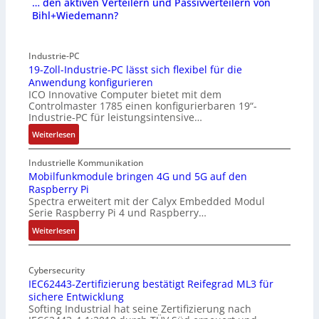
… den aktiven Verteilern und Passivverteilern von
Bihl+Wiedemann?
Industrie-PC
19-Zoll-Industrie-PC lässt sich flexibel für die
Anwendung konfigurieren
ICO Innovative Computer bietet mit dem
Controlmaster 1785 einen konfigurierbaren 19“-
Industrie-PC für leistungsintensive…
:
Weiterlesen
1
9
Industrielle Kommunikation
-
Mobilfunkmodule bringen 4G und 5G auf den
Raspberry Pi
Z
Spectra erweitert mit der Calyx Embedded Modul
o
Serie Raspberry Pi 4 und Raspberry…
l
l
:
Weiterlesen
-
M
I
o
n
Cybersecurity
b
IEC62443-Zertifizierung bestätigt Reifegrad ML3 für
d
i
sichere Entwicklung
u
l
Softing Industrial hat seine Zertifizierung nach
s
f