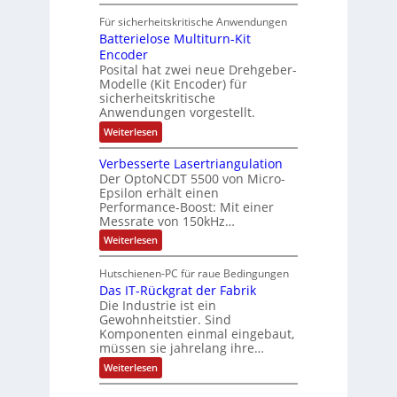
S
t
i
t
e
r
i
Für sicherheitskritische Anwendungen
l
n
ä
e
Batterielose Multiturn-Kit
o
s
f
r
o
Encoder
n
h
r
t
Posital hat zwei neue Drehgeber-
g
ä
l
e
Modelle (Kit Encoder) für
l
o
e
sicherheitskritische
t
s
w
S
Anwendungen vorgestellt.
e
ä
c
F
:
Weiterlesen
h
a
h
B
u
n
l
a
t
g
Verbesserte Lasertriangulation
t
t
z
s
Der OptoNCDT 5500 von Micro-
t
l
c
Epsilon erhält einen
e
a
h
Performance-Boost: Mit einer
r
c
a
i
Messrate von 150kHz…
k
l
e
b
t
:
Weiterlesen
l
e
u
V
o
s
n
e
s
c
Hutschienen-PC für raue Bedingungen
g
r
e
h
Das IT-Rückgrat der Fabrik
b
M
i
e
Die Industrie ist ein
u
c
s
l
Gewohnheitstier. Sind
h
s
t
Komponenten einmal eingebaut,
t
e
i
müssen sie jahrelang ihre…
u
r
t
n
t
:
u
Weiterlesen
g
e
D
r
f
L
a
n
ü