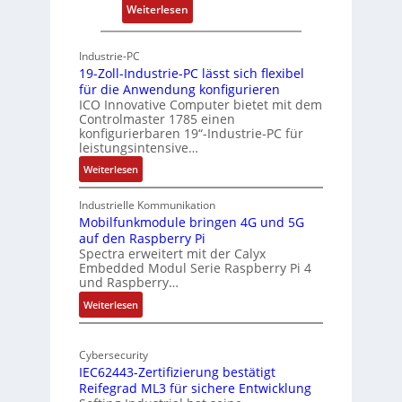
r
:
Weiterlesen
c
P
h
h
Industrie-PC
i
y
19-Zoll-Industrie-PC lässt sich flexibel
t
s
für die Anwendung konfigurieren
e
i
ICO Innovative Computer bietet mit dem
k
Controlmaster 1785 einen
c
konfigurierbaren 19“-Industrie-PC für
t
a
leistungsintensive…
u
l
:
Weiterlesen
r
-
1
A
9
Industrielle Kommunikation
I
-
Mobilfunkmodule bringen 4G und 5G
a
auf den Raspberry Pi
Z
Spectra erweitert mit der Calyx
n
o
Embedded Modul Serie Raspberry Pi 4
l
d
und Raspberry…
l
e
:
Weiterlesen
-
r
M
I
E
o
n
d
Cybersecurity
b
d
g
IEC62443-Zertifizierung bestätigt
i
u
e
Reifegrad ML3 für sichere Entwicklung
l
s