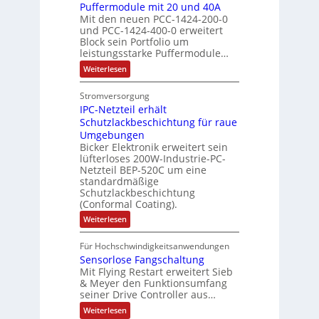
e
h
A
i
h
Puffermodule mit 20 und 40A
e
i
d
b
Mit den neuen PCC-1424-200-0
g
l
s
t
a
und PCC-1424-400-0 erweitert
o
e
e
V
Block sein Portfolio um
e
s
u
n
n
D
leistungsstarke Puffermodule…
r
A
t
J
4
M
:
b
Weiterlesen
u
A
a
,
P
A
e
s
u
h
3
u
E
Stromversorgung
i
l
f
t
r
M
l
IPC-Netzteil erhält
f
S
a
o
e
i
e
e
Schutzlackbeschichtung für raue
P
n
m
s
l
r
k
Umgebungen
N
d
m
a
z
l
Bicker Elektronik erweitert sein
t
o
s
t
i
i
lüfterloses 200W-Industrie-PC-
d
r
g
i
u
e
o
Netzteil BEP-520C um eine
i
e
l
o
standardmäßige
l
n
s
e
s
Schutzlackbeschichtung
n
e
e
m
c
(Conformal Coating).
c
e
i
n
h
t
h
:
Weiterlesen
x
A
e
2
I
ä
p
r
0
P
A
f
Für Hochschwindigkeitsanwendungen
a
u
C
b
u
n
t
Sensorlose Fangschaltung
-
n
e
d
t
N
Mit Flying Restart erweitert Sieb
d
i
4
e
o
& Meyer den Funktionsumfang
0
i
t
t
seiner Drive Controller aus…
m
A
z
e
s
t
a
:
Weiterlesen
r
k
e