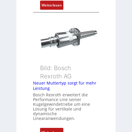
i
:
Weiterlesen
t
D
i
r
o
e
n
h
s
g
m
e
e
b
s
e
s
r
u
k
Bild: Bosch
n
o
Rexroth AG
g
m
Neuer Muttertyp sorgt für mehr
u
b
Leistung
n
i
Bosch Rexroth erweitert die
d
n
Performance Line seiner
Z
i
Kugelgewindetriebe um eine
u
Lösung für vertikale und
e
dynamische
s
r
Linearanwendungen.
t
t
a
P