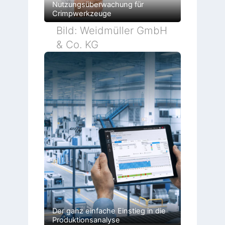
Nutzungsüberwachung für
Crimpwerkzeuge
Bild: Weidmüller GmbH
& Co. KG
Der ganz einfache Einstieg in die
Produktionsanalyse