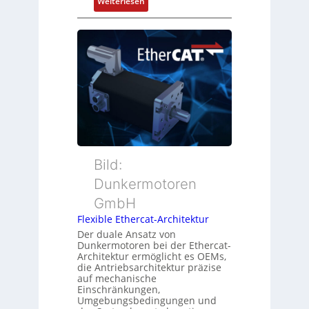
:
Weiterlesen
n
o
N
d
s
e
s
i
u
ü
t
e
b
i
r
e
o
M
r
n
u
w
s
t
a
m
t
c
e
e
h
s
r
Bild:
u
s
t
n
u
Dunkermotoren
y
g
n
GmbH
p
g
s
Flexible Ethercat-Architektur
u
o
Der duale Ansatz von
n
Dunkermotoren bei der Ethercat-
r
d
Architektur ermöglicht es OEMs,
g
die Antriebsarchitektur präzise
Z
t
auf mechanische
u
Einschränkungen,
f
s
Umgebungsbedingungen und
ü