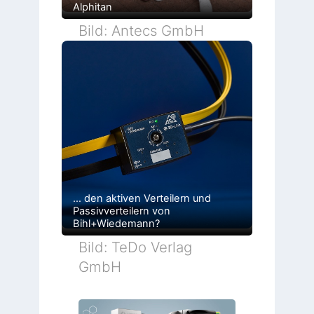
Alphitan
Bild: Antecs GmbH
… den aktiven Verteilern und
Passivverteilern von
Bihl+Wiedemann?
Bild: TeDo Verlag
GmbH