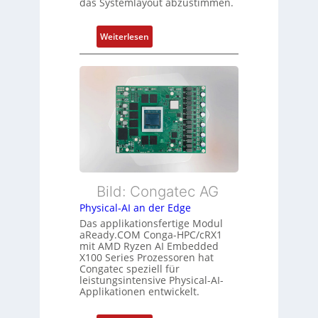
das Systemlayout abzustimmen.
t
r
a
m
n
:
Weiterlesen
e
d
F
h
s
l
r
ü
e
L
b
x
e
e
i
i
r
b
s
w
l
t
a
e
u
c
E
n
h
t
Bild: Congatec AG
g
u
h
Physical-AI an der Edge
n
e
Das applikationsfertige Modul
g
r
aReady.COM Conga-HPC/cRX1
c
mit AMD Ryzen AI Embedded
X100 Series Prozessoren hat
a
Congatec speziell für
t
leistungsintensive Physical-AI-
-
Applikationen entwickelt.
A