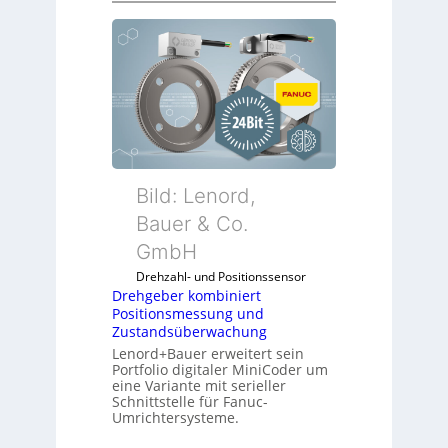
r
e
h
g
e
b
e
r
k
Bild: Lenord,
o
Bauer & Co.
m
GmbH
b
i
Drehzahl- und Positionssensor
n
Drehgeber kombiniert
Positionsmessung und
i
Zustandsüberwachung
e
Lenord+Bauer erweitert sein
r
Portfolio digitaler MiniCoder um
t
eine Variante mit serieller
P
Schnittstelle für Fanuc-
Umrichtersysteme.
o
s