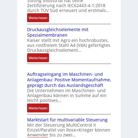
Softing Industrial hat seine
f
t
Zertifizierung nach IEC62443-4-1:2018
u
r
durch TÜV Süd erneuert und erstmals…
n
i
:
Weiterlesen
k
e
I
m
-
Druckausgleichselemente mit
E
o
P
Spezialmembranen
C
d
C
Kaiser stellt mit Agro ein hochrobustes,
6
u
l
aus rostfreiem Stahl A4 (V4A) gefertigtes
2
l
ä
Druckausgleichselement…
4
e
s
:
Weiterlesen
4
b
s
D
3
r
t
r
-
i
s
Auftragseingang im Maschinen- und
u
Z
n
i
Anlagenbau: Positive Momentaufnahme,
c
e
g
c
geprägt durch das Auslandsgeschäft
k
r
e
h
Die Unternehmen im Maschinen- und
a
t
Anlagenbau können in Summe auf ein
n
f
u
i
leicht positives…
4
l
s
f
G
e
:
Weiterlesen
g
i
u
x
A
l
z
n
i
Marktstart für multivariable Steuerung
u
e
i
Mit der Steuerung MultiControl II
d
b
f
i
e
Einzel/Parallel von Rose+Krieger können
5
e
t
c
Anwender bis zu zwei…
r
G
l
r