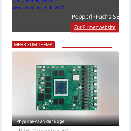
Markt, Trends, Technik
www.sps-magazin.de 2025
Pepperl+Fuchs SE
Zur Firmenwebsite
MEHR ZUM THEMA
Physical-AI an der Edge