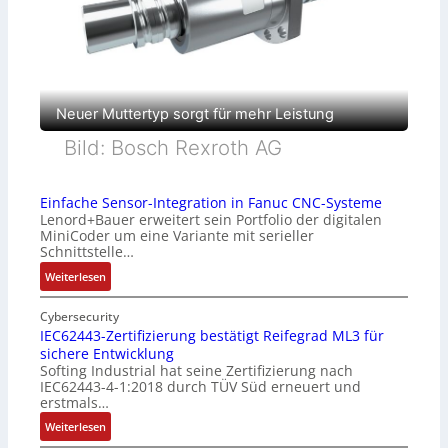
Neuer Muttertyp sorgt für mehr Leistung
Bild: Bosch Rexroth AG
Einfache Sensor-Integration in Fanuc CNC-Systeme
Lenord+Bauer erweitert sein Portfolio der digitalen
MiniCoder um eine Variante mit serieller
Schnittstelle…
:
Weiterlesen
E
i
Cybersecurity
n
IEC62443-Zertifizierung bestätigt Reifegrad ML3 für
sichere Entwicklung
f
Softing Industrial hat seine Zertifizierung nach
a
IEC62443-4-1:2018 durch TÜV Süd erneuert und
c
erstmals…
h
:
Weiterlesen
e
I
S