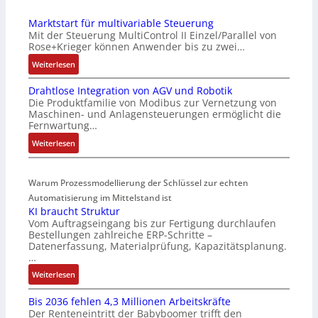
E
e
Marktstart für multivariable Steuerung
C
n
Mit der Steuerung MultiControl II Einzel/Parallel von
6
s
Rose+Krieger können Anwender bis zu zwei…
2
o
:
Weiterlesen
4
r
M
4
-
Drahtlose Integration von AGV und Robotik
a
3
I
Die Produktfamilie von Modibus zur Vernetzung von
r
-
n
Maschinen- und Anlagensteuerungen ermöglicht die
k
Z
t
Fernwartung…
t
e
e
:
Weiterlesen
s
r
g
D
t
t
r
r
a
i
a
Warum Prozessmodellierung der Schlüssel zur echten
a
r
f
t
h
Automatisierung im Mittelstand ist
t
i
i
KI braucht Struktur
t
f
z
o
Vom Auftragseingang bis zur Fertigung durchlaufen
l
ü
i
n
Bestellungen zahlreiche ERP-Schritte –
o
r
e
i
Datenerfassung, Materialprüfung, Kapazitätsplanung.
s
m
r
n
…
e
u
u
F
:
Weiterlesen
I
l
n
a
K
n
t
g
n
Bis 2036 fehlen 4,3 Millionen Arbeitskräfte
I
t
i
b
u
Der Renteneintritt der Babyboomer trifft den
b
e