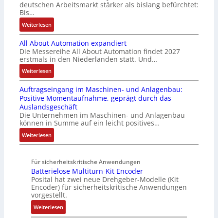
v
e
c
deutschen Arbeitsmarkt stärker als bislang befürchtet:
r
g
a
Bis…
s
C
a
r
r
t
N
:
Weiterlesen
u
a
i
ä
C
B
c
t
a
t
-
All About Automation expandiert
i
h
i
b
i
S
Die Messereihe All About Automation findet 2027
s
t
o
l
g
erstmals in den Niederlanden statt. Und…
y
2
S
n
e
t
s
0
:
Weiterlesen
t
v
S
R
t
3
A
r
o
t
e
e
Auftragseingang im Maschinen- und Anlagenbau:
6
l
u
n
e
i
m
Positive Momentaufnahme, geprägt durch das
f
l
k
A
u
f
e
Auslandsgeschäft
e
A
t
G
e
e
Die Unternehmen im Maschinen- und Anlagenbau
h
b
u
V
r
können in Summe auf ein leicht positives…
g
l
o
r
u
u
r
:
Weiterlesen
e
u
n
n
a
A
n
t
d
g
d
u
4
A
R
M
Für sicherheitskritische Anwendungen
f
,
u
o
L
Batterielose Multiturn-Kit Encoder
t
3
t
b
3
Posital hat zwei neue Drehgeber-Modelle (Kit
r
M
o
o
Encoder) für sicherheitskritische Anwendungen
f
a
i
m
t
vorgestellt.
ü
g
l
a
i
r
:
Weiterlesen
s
l
t
k
s
B
e