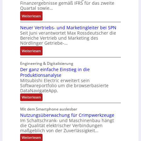
r
i
t
l
Finanzergebnisse gemäß IFRS für das zweite
S
a
a
E
Quartal sowie…
a
y
t
n
n
g
:
Weiterlesen
s
d
g
c
e
D
t
e
u
o
n
Neuer Vertriebs- und Marketingleiter bei SPN
a
e
r
l
d
b
Seit Juni verantwortet Max Rossdeutscher die
s
m
F
a
e
Bereiche Vertrieb und Marketing des
a
s
t
a
t
Nördlinger Getriebe-…
r
u
a
e
b
i
:
:
Weiterlesen
u
c
r
o
P
N
l
h
i
n
o
e
Engineering & Digitalisierung
t
n
k
s
u
Der ganz einfache Einstieg in die
S
i
i
Produktionsanalyse
e
y
k
Mitsubishi Electric erweitert sein
t
r
s
-
Softwareportfolio um die browserbasierte
i
V
t
G
DataNavigateApp.
v
e
è
e
:
Weiterlesen
e
r
m
s
D
M
t
e
e
c
Mit dem Smartphone auslesbar
o
r
r
s
h
Nutzungsüberwachung für Crimpwerkzeuge
g
m
i
:
ä
a
Im Schaltschrank- und Maschinenbau hängt
e
e
Q
n
f
die Qualität elektrischer Verbindungen
z
n
b
2
maßgeblich von der Zuverlässigkeit…
t
e
t
s
-
s
i
:
Weiterlesen
a
-
n