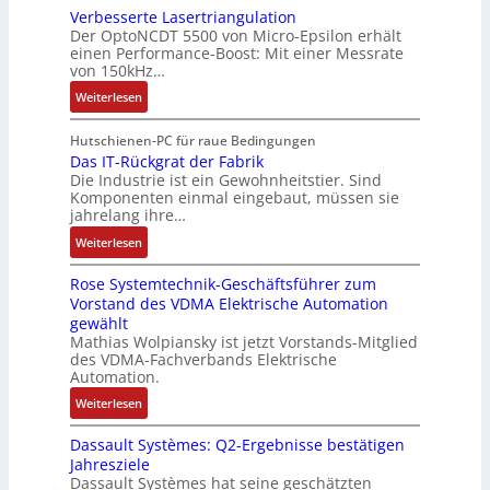
i
i
i
Verbesserte Lasertriangulation
a
i
o
o
Der OptoNCDT 5500 von Micro-Epsilon erhält
c
t
n
n
n
einen Performance-Boost: Mit einer Messrate
h
t
g
e
e
von 150kHz…
e
e
a
n
x
:
r
Weiterlesen
r
n
A
p
V
e
i
g
r
a
e
E
Hutschienen-PC für raue Bedingungen
e
i
b
n
r
Das IT-Rückgrat der Fabrik
n
l
m
e
d
Die Industrie ist ein Gewohnheitstier. Sind
b
t
o
M
i
i
Komponenten einmal eingebaut, müssen sie
e
w
s
a
t
e
jahrelang ihre…
s
i
e
s
s
r
:
s
Weiterlesen
c
M
c
k
t
D
e
k
u
h
r
Rose Systemtechnik-Geschäftsführer zum
a
r
l
l
i
ä
Vorstand des VDMA Elektrische Automation
s
t
u
t
n
f
gewählt
I
e
n
i
e
t
Mathias Wolpiansky ist jetzt Vorstands-Mitglied
T
L
g
t
n
e
des VDMA-Fachverbands Elektrische
-
a
u
-
Automation.
R
s
r
u
:
Weiterlesen
ü
e
n
n
R
c
r
-
d
Dassault Systèmes: Q2-Ergebnisse bestätigen
o
k
t
K
A
Jahresziele
s
g
r
i
n
Dassault Systèmes hat seine geschätzten
e