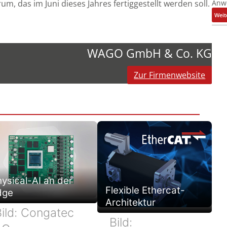
Anw
m, das im Juni dieses Jahres fertiggestellt werden soll.
Weit
WAGO GmbH & Co. KG
Zur Firmenwebsite
ysical-AI an der
Flexible Ethercat-
dge
Architektur
Bild: Congatec
Bild: