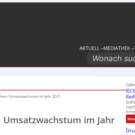
AKTUELL
MEDIATHEK
Search
Cybe
IEC6
Rei
rkem Umsatzwachstum im Jahr 2021
Soft
nach
erne
m Umsatzwachstum im Jahr
Weit
Dru