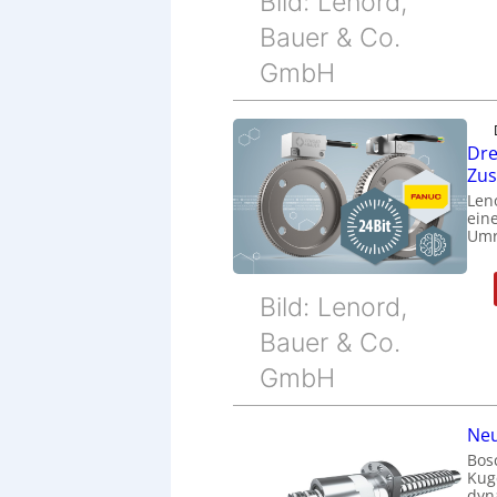
Bild: Lenord,
Bauer & Co.
GmbH
Dre
Zu
Len
eine
Umr
Bild: Lenord,
Bauer & Co.
GmbH
Neu
Bos
Kug
dyn