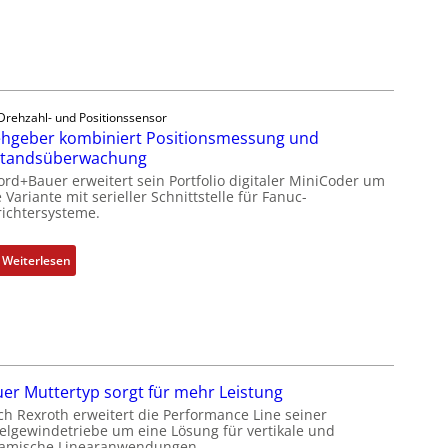
b
D
f
r
r
l
i
e
e
n
h
x
g
g
i
e
e
b
Drehzahl- und Positionssensor
n
b
hgeber kombiniert Positionsmessung und
e
4
e
standsüberwachung
l
G
r
f
ord+Bauer erweitert sein Portfolio digitaler MiniCoder um
u
k
 Variante mit serieller Schnittstelle für Fanuc-
ü
ichtersysteme.
n
o
r
d
m
d
5
b
:
Weiterlesen
i
G
i
D
e
a
n
r
A
u
i
e
n
f
e
h
w
d
r
g
e
e
t
e
n
er Muttertyp sorgt für mehr Leistung
n
P
b
d
ch Rexroth erweitert die Performance Line seiner
R
o
e
elgewindetriebe um eine Lösung für vertikale und
u
a
amische Linearanwendungen.
s