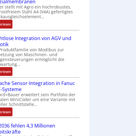
zialmembranen
C
er stellt mit Agro ein hochrobustes,
6
rostfreiem Stahl A4 (V4A) gefertigtes
2
ckausgleichselement…
4
:
4
erlesen
D
3
r
-
htlose Integration von AGV und
u
Z
otik
c
e
Produktfamilie von Modibus zur
k
r
netzung von Maschinen- und
a
t
gensteuerungen ermöglicht die
nwartung…
u
i
s
f
:
erlesen
g
i
D
l
z
fache Sensor-Integration in Fanuc
r
e
i
-Systeme
a
i
e
rd+Bauer erweitert sein Portfolio der
h
c
talen MiniCoder um eine Variante mit
r
t
eller Schnittstelle…
h
u
l
s
n
:
o
erlesen
e
g
E
s
l
b
i
e
2036 fehlen 4,3 Millionen
e
e
n
I
eitskräfte
m
s
f
n