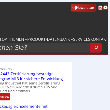
Linke
Yo
Newsletter
TOP THEMEN
PRODUKT-DATENBANK
SERVICES
KONTAKT
rsecurity
2443-Zertifizierung bestätigt
fegrad ML3 für sichere Entwicklung
ing Industrial hat seine Zertifizierung
 IEC62443-4-1:2018 durch TÜV Süd
uert und erstmals…
:
erlesen
I
ckausgleichselemente mit
E