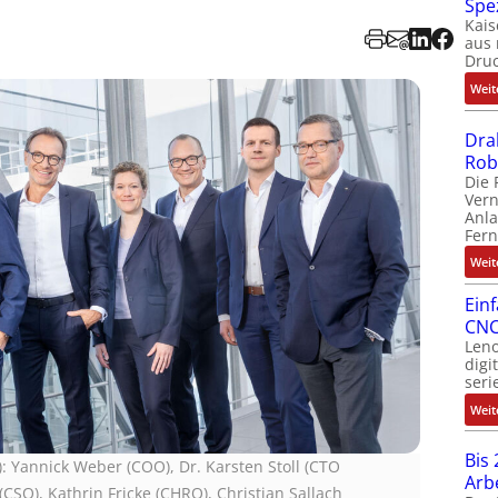
Spe
Kais
aus 
Dru
Weit
Dra
Rob
Die 
Ver
Anla
Fer
Weit
Ein
CNC
Leno
digi
seri
Weit
Bis 
): Yannick Weber (COO), Dr. Karsten Stoll (CTO
Arb
(CSO), Kathrin Fricke (CHRO), Christian Sallach