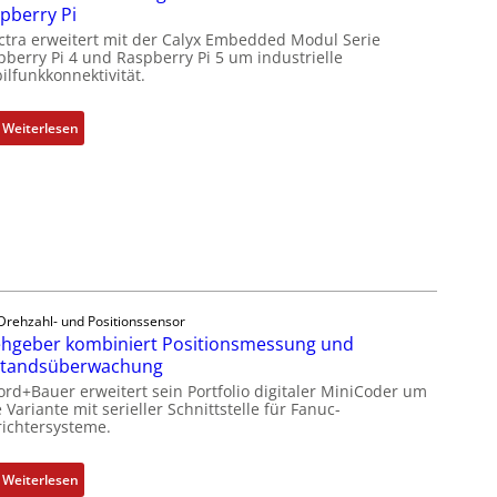
pberry Pi
I
ctra erweitert mit der Calyx Embedded Modul Serie
n
pberry Pi 4 und Raspberry Pi 5 um industrielle
d
ilfunkkonnektivität.
u
s
:
Weiterlesen
t
M
r
o
i
b
e
i
-
l
P
f
C
u
l
n
Drehzahl- und Positionssensor
ä
k
hgeber kombiniert Positionsmessung und
s
m
standsüberwachung
s
o
ord+Bauer erweitert sein Portfolio digitaler MiniCoder um
t
d
 Variante mit serieller Schnittstelle für Fanuc-
s
ichtersysteme.
u
i
l
c
e
:
Weiterlesen
h