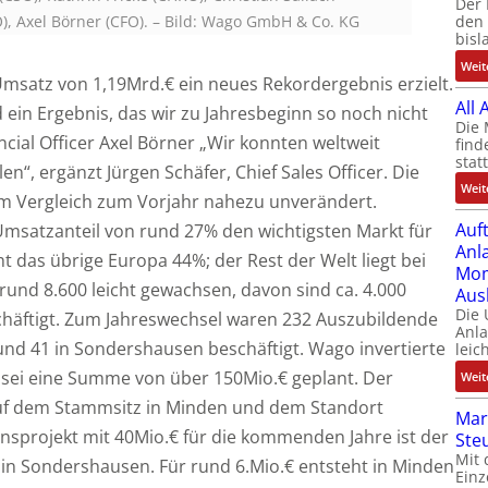
Der 
, Axel Börner (CFO).
–
Bild: Wago GmbH & Co. KG
den 
bisl
Weit
msatz von 1,19Mrd.€ ein neues Rekordergebnis erzielt.
All
in Ergebnis, das wir zu Jahresbeginn so noch nicht
Die 
ncial Officer Axel Börner „Wir konnten weltweit
find
stat
n“, ergänzt Jürgen Schäfer, Chief Sales Officer. Die
Weit
im Vergleich zum Vorjahr nahezu unverändert.
Auf
satzanteil von rund 27% den wichtigsten Markt für
Anl
t das übrige Europa 44%; der Rest der Welt liegt bei
Mom
 rund 8.600 leicht gewachsen, davon sind ca. 4.000
Aus
Die
chäftigt. Zum Jahreswechsel waren 232 Auszubildende
Anl
nd 41 in Sondershausen beschäftigt. Wago invertierte
leic
 sei eine Summe von über 150Mio.€ geplant. Der
Weit
 auf dem Stammsitz in Minden und dem Standort
Mar
nsprojekt mit 40Mio.€ für die kommenden Jahre ist der
Ste
Mit 
in Sondershausen. Für rund 6.Mio.€ entsteht in Minden
Einz