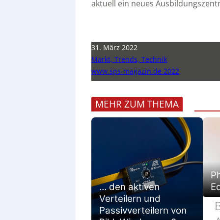
aktuell ein neues Ausbildungszentru
31. März 2022
Markt, Trends, Technik
www.sps-magazin.de 2022
MEHR ZUM THEMA
Ph
… den aktiven
E
Verteilern und
Passivverteilern von