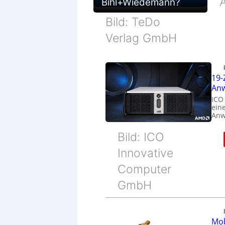
Bihl+Wiedemann?
Bild: TeDo
Verlag GmbH
19-
Anw
ICO
eine
Anw
Bild: ICO
Innovative
Computer
GmbH
Mob