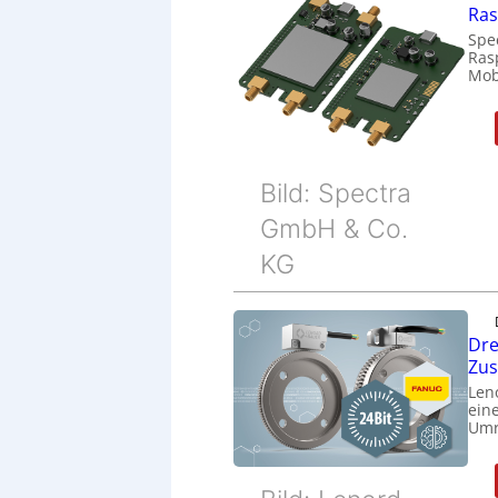
Ras
Spe
Ras
Mob
Bild: Spectra
GmbH & Co.
KG
Dre
Zu
Len
eine
Umr