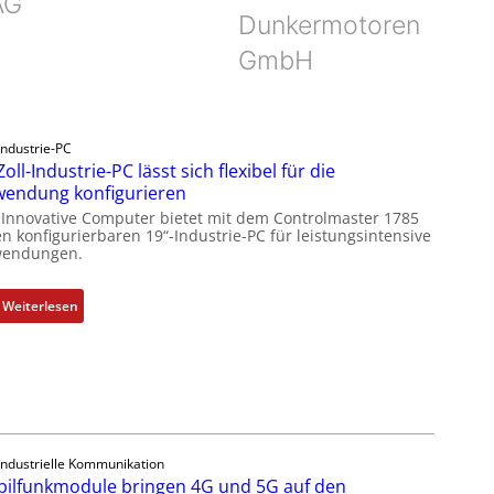
AG
Dunkermotoren
GmbH
Industrie-PC
Zoll-Industrie-PC lässt sich flexibel für die
endung konfigurieren
 Innovative Computer bietet mit dem Controlmaster 1785
n konfigurierbaren 19“-Industrie-PC für leistungsintensive
endungen.
:
Weiterlesen
1
9
-
Z
o
l
Industrielle Kommunikation
l
ilfunkmodule bringen 4G und 5G auf den
-