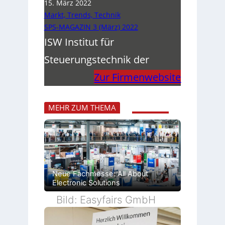
15. März 2022
Markt, Trends, Technik
SPS-MAGAZIN 3 (März) 2022
ISW Institut für
Steuerungstechnik der
Zur Firmenwebsite
MEHR ZUM THEMA
Neue Fachmesse: All About
Electronic Solutions
Bild: Easyfairs GmbH