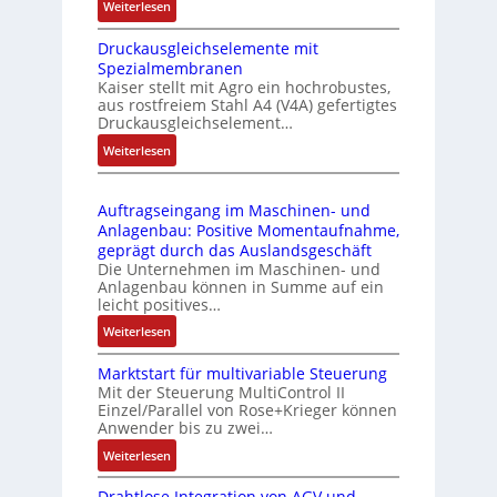
:
Weiterlesen
k
e
I
m
-
Druckausgleichselemente mit
E
o
P
Spezialmembranen
C
d
C
Kaiser stellt mit Agro ein hochrobustes,
6
u
l
aus rostfreiem Stahl A4 (V4A) gefertigtes
2
l
ä
Druckausgleichselement…
4
e
s
:
Weiterlesen
4
b
s
D
3
r
t
r
-
i
s
Auftragseingang im Maschinen- und
u
Z
n
i
Anlagenbau: Positive Momentaufnahme,
c
e
g
c
geprägt durch das Auslandsgeschäft
k
r
e
h
Die Unternehmen im Maschinen- und
a
t
Anlagenbau können in Summe auf ein
n
f
u
i
leicht positives…
4
l
s
f
G
e
:
Weiterlesen
g
i
u
x
A
l
z
n
i
Marktstart für multivariable Steuerung
u
e
i
Mit der Steuerung MultiControl II
d
b
f
i
e
Einzel/Parallel von Rose+Krieger können
5
e
t
c
Anwender bis zu zwei…
r
G
l
r
h
u
a
:
Weiterlesen
f
a
s
n
u
M
ü
g
e
g
Drahtlose Integration von AGV und
f
a