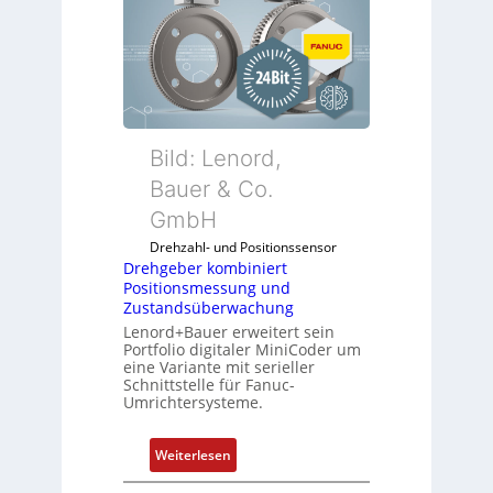
h
g
e
b
e
r
k
Bild: Lenord,
o
Bauer & Co.
m
GmbH
b
i
Drehzahl- und Positionssensor
n
Drehgeber kombiniert
Positionsmessung und
i
Zustandsüberwachung
e
Lenord+Bauer erweitert sein
r
Portfolio digitaler MiniCoder um
t
eine Variante mit serieller
P
Schnittstelle für Fanuc-
Umrichtersysteme.
o
s
i
:
Weiterlesen
t
D