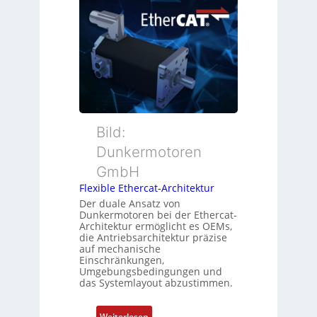
u
ü
t
e
b
i
r
e
o
M
r
n
u
w
s
t
a
m
t
c
e
e
h
s
r
Bild:
u
s
t
n
u
Dunkermotoren
y
g
n
GmbH
p
g
s
Flexible Ethercat-Architektur
u
o
Der duale Ansatz von
n
Dunkermotoren bei der Ethercat-
r
d
Architektur ermöglicht es OEMs,
g
die Antriebsarchitektur präzise
Z
t
auf mechanische
u
Einschränkungen,
f
s
Umgebungsbedingungen und
ü
das Systemlayout abzustimmen.
t
r
a
m
n
:
Weiterlesen