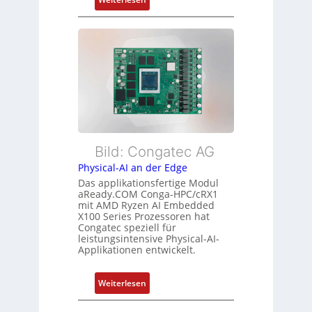
e
d
F
h
s
l
r
ü
e
L
b
x
e
e
i
i
r
b
s
w
l
t
a
e
u
c
E
n
h
t
Bild: Congatec AG
g
u
h
Physical-AI an der Edge
n
e
Das applikationsfertige Modul
g
r
aReady.COM Conga-HPC/cRX1
c
mit AMD Ryzen AI Embedded
X100 Series Prozessoren hat
a
Congatec speziell für
t
leistungsintensive Physical-AI-
-
Applikationen entwickelt.
A
r
:
Weiterlesen
c
P
h
h