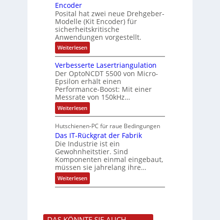
f
r
o
Encoder
n
h
r
t
Posital hat zwei neue Drehgeber-
g
ä
l
e
Modelle (Kit Encoder) für
l
o
e
sicherheitskritische
t
s
w
S
Anwendungen vorgestellt.
e
ä
c
F
:
Weiterlesen
h
a
h
B
u
n
l
a
t
g
Verbesserte Lasertriangulation
t
t
z
s
Der OptoNCDT 5500 von Micro-
t
l
c
Epsilon erhält einen
e
a
h
Performance-Boost: Mit einer
r
c
a
i
Messrate von 150kHz…
k
l
e
b
t
:
Weiterlesen
l
e
u
V
o
s
n
e
s
c
Hutschienen-PC für raue Bedingungen
g
r
e
h
Das IT-Rückgrat der Fabrik
b
M
i
e
Die Industrie ist ein
u
c
s
l
Gewohnheitstier. Sind
h
s
t
Komponenten einmal eingebaut,
t
e
i
müssen sie jahrelang ihre…
u
r
t
n
t
:
u
Weiterlesen
g
e
D
r
f
L
a
n
ü
a
s
-
r
s
I
K
r
e
T
i
a
r
DAS KÖNNTE SIE AUCH
-
t