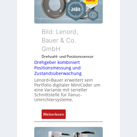
Bild: Lenord,
Bauer & Co.
GmbH
Drehzahl- und Positionssensor
Drehgeber kombiniert
Positionsmessung und
Zustandsüberwachung
Lenord+Bauer erweitert sein
Portfolio digitaler MiniCoder um
eine Variante mit serieller
Schnittstelle für Fanuc-
Umrichtersysteme.
:
Weiterlesen
D
r
e