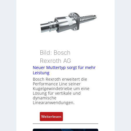
i
r
o
e
n
h
s
g
m
e
e
b
s
e
s
r
u
k
Bild: Bosch
n
o
Rexroth AG
g
m
Neuer Muttertyp sorgt für mehr
u
b
Leistung
n
i
Bosch Rexroth erweitert die
d
n
Performance Line seiner
Z
i
Kugelgewindetriebe um eine
u
Lösung für vertikale und
e
dynamische
s
r
Linearanwendungen.
t
t
a
P
:
Weiterlesen
n
o
N
d
s
e
s
i