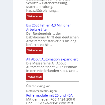
s
N
Schritte – Datenerfassung,
f
t
a
:
C
Materialprüfung,
t
r
u
Q
Kapazitätsplanung.…
-
s
i
f
2
S
:
f
Weiterlesen
e
n
-
y
K
ü
b
a
E
s
Bis 2036 fehlen 4,3 Millionen
I
h
s
h
r
t
Arbeitskräfte
b
r
-
m
g
e
Der Renteneintritt der
r
e
u
e
Babyboomer trifft den deutschen
e
m
a
r
n
,
Arbeitsmarkt stärker als bislang
b
e
u
z
d
befürchtet: Bis…
g
n
c
u
M
e
i
:
Weiterlesen
h
m
a
p
s
B
t
V
r
r
All About Automation expandiert
s
i
S
o
k
ä
Die Messereihe All About
e
s
t
r
e
Automation findet 2027 erstmals
g
b
2
r
s
in den Niederlanden statt. Und…
t
t
e
0
u
t
i
d
:
Weiterlesen
s
3
k
a
n
u
A
t
6
t
n
g
r
l
Überbrückung von
ä
f
u
d
l
c
l
t
e
Netzunterbrechnungen
r
d
e
h
A
i
h
Puffermodule mit 20 und 40A
e
i
d
b
Mit den neuen PCC-1424-200-0
g
l
s
t
a
und PCC-1424-400-0 erweitert
o
e
e