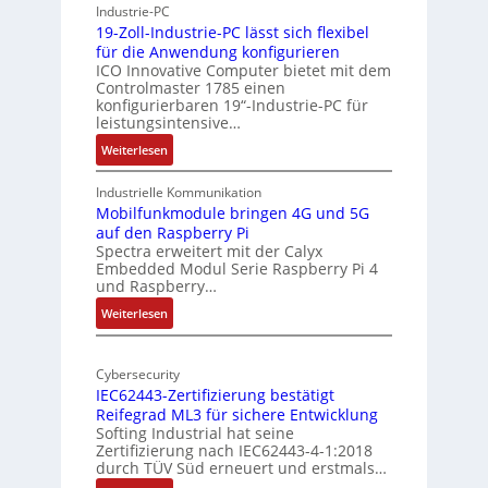
Industrie-PC
i
y
19-Zoll-Industrie-PC lässt sich flexibel
t
s
für die Anwendung konfigurieren
e
i
ICO Innovative Computer bietet mit dem
k
Controlmaster 1785 einen
c
konfigurierbaren 19“-Industrie-PC für
t
a
leistungsintensive…
u
l
:
Weiterlesen
r
-
1
A
9
Industrielle Kommunikation
I
-
Mobilfunkmodule bringen 4G und 5G
a
auf den Raspberry Pi
Z
Spectra erweitert mit der Calyx
n
o
Embedded Modul Serie Raspberry Pi 4
l
d
und Raspberry…
l
e
:
Weiterlesen
-
r
M
I
E
o
n
d
Cybersecurity
b
d
g
IEC62443-Zertifizierung bestätigt
i
u
e
Reifegrad ML3 für sichere Entwicklung
l
s
Softing Industrial hat seine
f
t
Zertifizierung nach IEC62443-4-1:2018
u
r
durch TÜV Süd erneuert und erstmals…
n
i